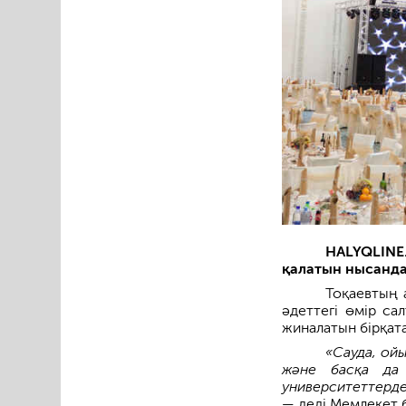
HALYQLINE.
қалатын нысанд
Тоқаевтың 
әдеттегі өмір са
жиналатын бірқат
«Сауда, ой
және басқа да 
университеттерде
—
деді Мемлекет