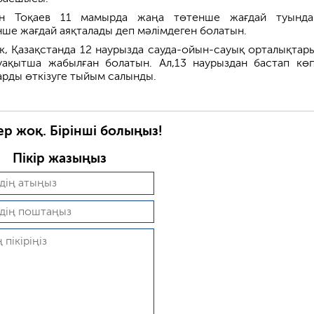
ін Тоқаев 11 мамырда жаңа төтенше жағдай туында
нше жағдай аяқталады деп мәлімдеген болатын.
ік, Қазақстанда 12 наурызда сауда-ойын-сауық орталықтар
уақытша жабылған болатын. Ал,13 наурыздан бастап көп
рды өткізуге тыйым салынды.
ер жоқ. Бірінші болыңыз!
Пікір жазыңыз