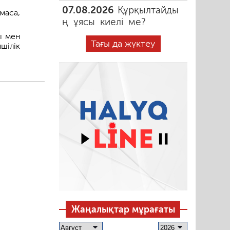
07.08.2026
Құрқылтайды
маса,
ң ұясы киелі ме?
ы мен
Тағы да жүктеу
шілік
Жаңалықтар мұрағаты