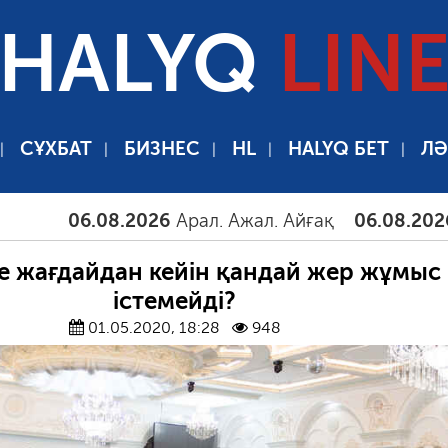
HALYQ
LIN
СҰХБАТ
БИЗНЕС
HL
HALYQ БЕТ
ЛӘ
06.08.2026
Арал. Ажал. Айғақ
06.08.2026
Та
е жағдайдан кейін қандай жер жұмыс
істемейді?
01.05.2020, 18:28
948