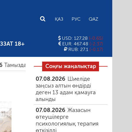
E
ҚАЗ
РУС
QAZ
USD: 127.28
(-0.65)
ЗЗАТ 18+
EUR: 467.48
(-2.37)
RUB: 27.1
(-0.17)
мыздағы таңғы түтін
06.08.2026
Құмарлық эпид
Соңғы жаңалықтар
07.08.2026
Шиеліде
заңсыз алтын өндірді
деген 13 адам қамауға
алынды
07.08.2026
Жазасын
өтеушілерге
психологиялық терапия
өткізілді