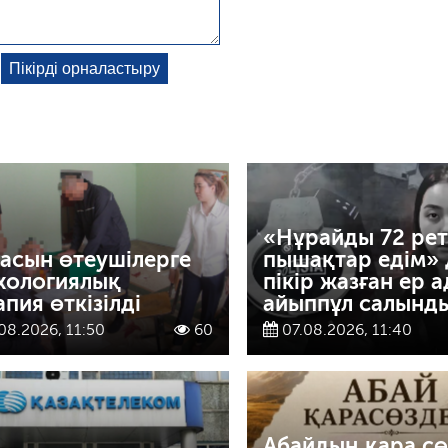
«Нұрайды 72 рет
асын өтеушілерге
пышақтар едім» 
хологиялық
пікір жазған ер 
апия өткізілді
айыппұл салынд
08.2026, 11:50
60
07.08.2026, 11:40
Абайдың қара сө