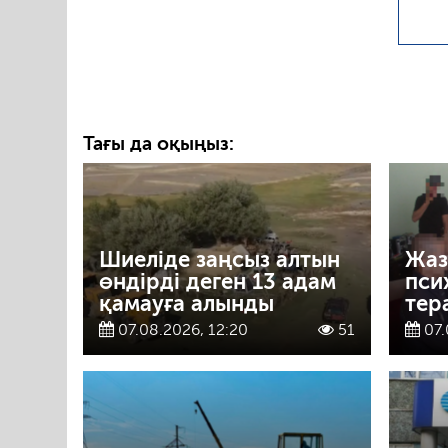
Тағы да оқыңыз:
Шиеліде заңсыз алтын
Жаз
өндірді деген 13 адам
пси
қамауға алынды
тер
07.08.2026, 12:20
51
07.