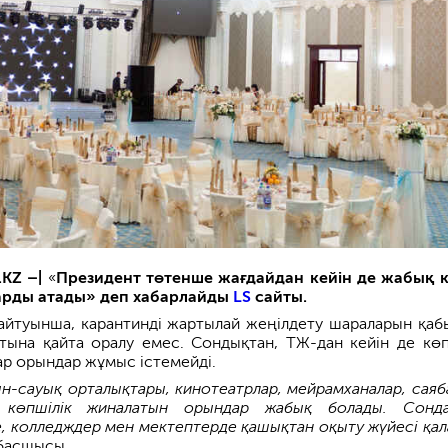
KZ –|
«
Президент төтенше жағдайдан кейін де жабық 
арды атады» деп хабарлайды
LS
сайты.
айтуынша, карантинді жартылай жеңілдету шараларын қаб
лтына қайта оралу емес. Сондықтан, ТЖ-дан кейін де көп
ар орындар жұмыс істемейді.
ын-сауық орталықтары, кинотеатрлар, мейрамханалар, саяб
көпшілік жиналатын орындар жабық болады. Сонда
, колледждер мен мектептерде қашықтан оқыту жүйесі қал
 басшысы.