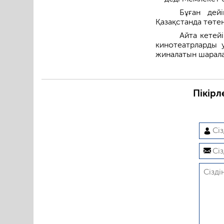
Бұған дей
Қазақстанда төте
Айта кетей
кинотеатрларды 
жиналатын шарала
Пікірл