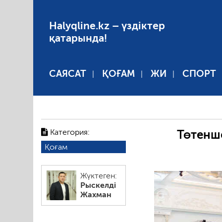
Halyqline.kz – үздіктер
қатарында!
САЯСАТ
ҚОҒАМ
ЖИ
СПОРТ
Категория:
Төтенш
Қоғам
Жүктеген:
Рыскелді
Жахман