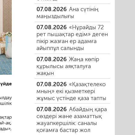
07.08.2026
Ана сүтінің
маңыздылығы
07.08.2026
«Нұрайды 72
рет пышақтар едім» деген
пікір жазған ер адамға
айыппұл салынды
07.08.2026
Жаңа көпір
құрылысы аяқталуға
жақын
07.08.2026
«Қазақтелеко
күйде
мның» екі қызметкері
жұмыс үстінде қаза тапты
ылдау
шілік
07.08.2026
Абайдың қара
сөздері және азаматтық
ақтар
жауапкершілік: саналы
й-ақ,
ады»,
қоғамға бастар жол