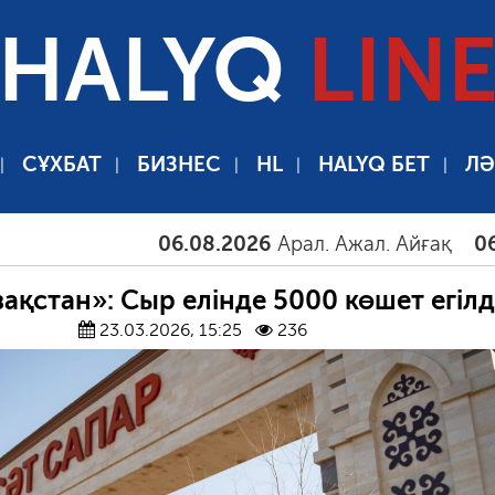
HALYQ
LIN
СҰХБАТ
БИЗНЕС
HL
HALYQ БЕТ
ЛӘ
06.08.2026
Арал. Ажал. Айғақ
06.08.202
зақстан»: Сыр елінде 5000 көшет егілд
23.03.2026, 15:25
236