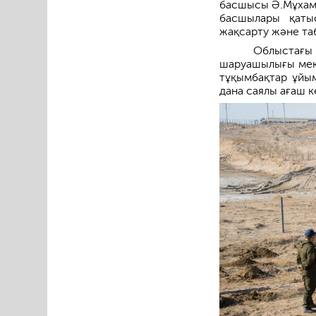
басшысы Ә.Мұхаме
басшылары қаты
жақсарту және таб
Облыстағы
шаруашылығы мекем
тұқымбақтар ұйы
дана саялы ағаш к