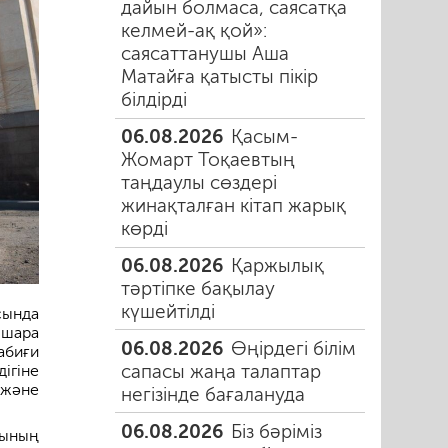
дайын болмаса, саясатқа
келмей-ақ қой»:
саясаттанушы Аша
Матайға қатысты пікір
білдірді
06.08.2026
Қасым-
Жомарт Тоқаевтың
таңдаулы сөздері
жинақталған кітап жарық
көрді
06.08.2026
Қаржылық
тәртіпке бақылау
күшейтілді
сында
шара
06.08.2026
Өңірдегі білім
абиғи
сапасы жаңа талаптар
ігіне
 және
негізінде бағалануда
06.08.2026
Біз бәріміз
тының