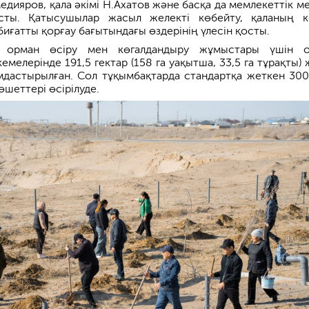
дияров, қала әкімі Н.Ахатов және басқа да мемлекеттік м
сты. Қатысушылар жасыл желекті көбейту, қаланың к
иғатты қорғау бағытындағы өздерінің үлесін қосты.
 орман өсіру мен көгалдандыру жұмыстары үшін о
елерінде 191,5 гектар (158 га уақытша, 33,5 га тұрақты) 
мдастырылған. Сол тұқымбақтарда стандартқа жеткен 30
өшеттері өсірілуде.