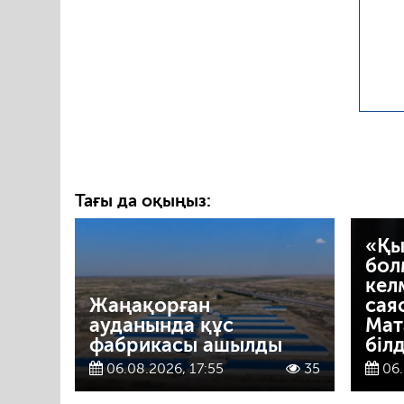
Тағы да оқыңыз:
«Қы
бол
кел
Жаңақорған
сая
ауданында құс
Мат
фабрикасы ашылды
білд
06.08.2026, 17:55
35
06.