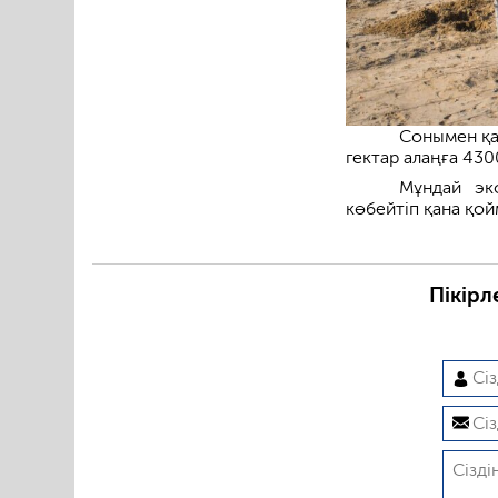
Сонымен қа
гектар алаңға 43
Мұндай эк
көбейтіп қана қой
Пікірл