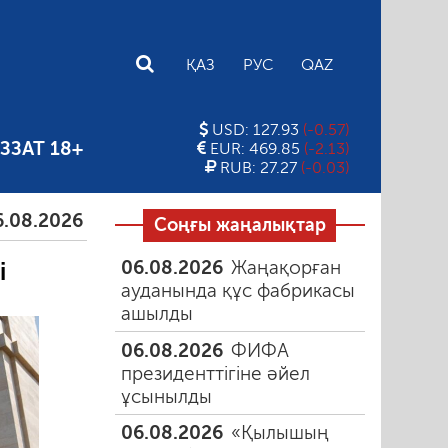
E
ҚАЗ
РУС
QAZ
USD: 127.93
(-0.57)
ЗЗАТ 18+
EUR: 469.85
(-2.13)
RUB: 27.27
(-0.03)
6
Тамыздағы таңғы түтін
06.08.2026
Құмарлық 
Соңғы жаңалықтар
06.08.2026
Жаңақорған
і
ауданында құс фабрикасы
ашылды
06.08.2026
ФИФА
президенттігіне әйел
ұсынылды
06.08.2026
«Қылышың