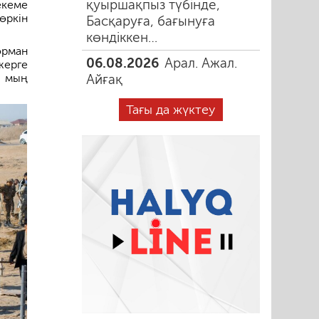
қуыршақпыз түбінде,
екеме
өркін
Басқаруға, бағынуға
көндіккен…
рман
06.08.2026
Арал. Ажал.
жерге
0 мың
Айғақ
Тағы да жүктеу