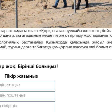
тар, ағымдағы жылы «Қорқыт ата» әуежайы жолының бойы
00 дана алма ағашының көшеттерін отырғызу жоспарланып 
ологиялық бастамалар Қызылорда қаласында жасыл же
май, тұрғындарға табиғатқа қамқорлық жасауға үлгі болып о
ер жоқ. Бірінші болыңыз!
Пікір жазыңыз