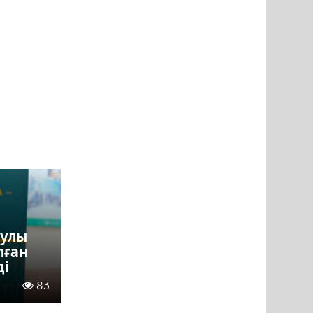
аулы
лған
ді
83