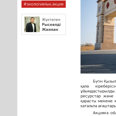
экологиялық акция
Жүктеген:
Рыскелді
Жахман
Бүгін Қызы
қала кіреберіс
ұйымдастырылды.
ресурстар және 
қарасты мекеме қ
катальпа ағаштар
Акцияға об