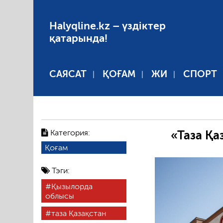
Halyqline.kz – үздіктер
қатарында!
САЯСАТ
ҚОҒАМ
ЖИ
СПОРТ
Категория:
«Таза Қа
Қоғам
Тэги:
Қызылорда
облысы
таза Қазақстан