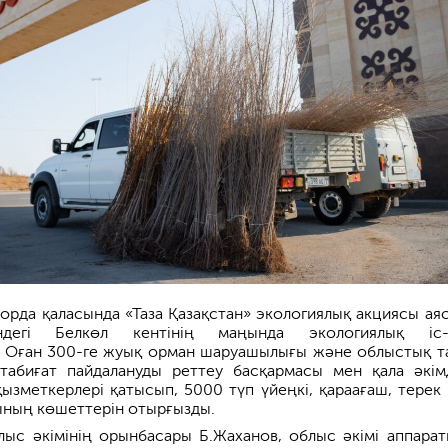
лорда қаласында «Таза Қазақстан» экологиялық акциясы ая
індегі Белкөл кентінің маңында экологиялық іс-
 Оған 300-ге жуық орман шаруашылығы және облыстық т
табиғат пайдалануды реттеу басқармасы мен қала әкімд
ызметкерлері қатысып, 5000 түп үйеңкі, қараағаш, терек
ының көшеттерін отырғызды.
лыс әкімінің орынбасары Б.Жаханов, облыс әкімі аппара