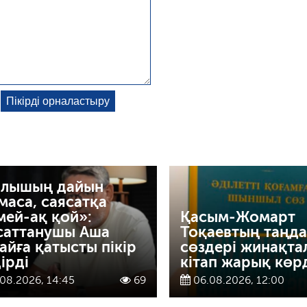
лышың дайын
маса, саясатқа
мей-ақ қой»:
Қасым-Жомарт
саттанушы Аша
Тоқаевтың таңд
айға қатысты пікір
сөздері жинақта
ірді
кітап жарық көр
08.2026, 14:45
69
06.08.2026, 12:00