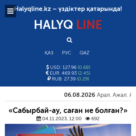
Halyqline.kz – үздіктер қатарында!
HALYQ
LINE
ҚАЗ
РУС
QAZ
USD: 127.96
(0.68)
EUR: 469.93
(2.45)
RUB: 27.39
(0.29)
06.08.2026
Арал. Ажал. Айға
«Сабырбай-ау, саған не болған?»
04.11.2023, 12:00
692