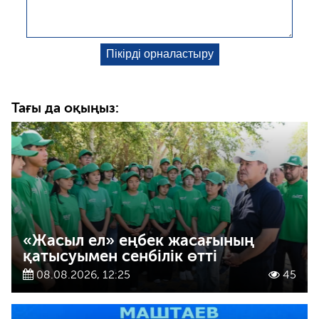
Тағы да оқыңыз:
«Жасыл ел» еңбек жасағының
қатысуымен сенбілік өтті
08.08.2026, 12:25
45