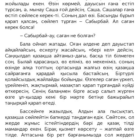
жойылады екен. Өзін көрмей, дауысын ғана естіп
тұрсаң, ә, мынау Саша ғой дейсің. Саша, Сашалар ғана
өстіп сөйлесе керек-ті. Соның дәл өзі. Басыңды бұрып
қарап қалсаң, сөйлеп тұрған – Сабырбай. Ал саған
керек болса!
– Сабырбай-ау, саған не болған?
Бала ойнап жатады. Оған әлдене деп да­уыстап
айқайлайсың, ескерту жасайсың, «бері кел» дейсің.
Саңқылдап қазақша айтамыз-дағы, басқа тіл білмеген
соң. Былай қара­саңыз, өз еліміз, өз мекеніміз, соның
өзінде алқа топтың ортасында жалғыз өзің қазақша
сайрағанға қарадай қысыла бас­тайсың. Біртүрлі
қолайсыздық жайлайды бойыңды. Өзгелер саған үркеп,
үрейленіп, жақ­тырмай, мазақтап қарап тұрғандай күйді
өткересің. Сенің балаңмен бірге асыр салып жүрген
өзге ұл-қыздар кемі бір мәрте бетіңе бажырайып
таңырқай қарап өтеді.
Бассейнге жазылдық. Алдын ала пы­сық­тап,
қазақша сөйлейтін бапкерді таң­да­ған едік. Сөйтсек, ол
жерде жұмыс істей­­­т­ін­дердің бәрі де қазақ тілді
мамандар екен. Бірақ қызмет көрсету – жаппай өзге
тілде. Аптасына бір рет барғанымызда сол жер­дегі