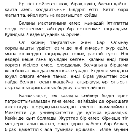
Ер кісі сөйлеген жоқ, бірақ күліп, басын қайта-
қайта изеп, қолдайтынын білдіріп өтті. Кетіп бара
жатып та, әйел артына қара­ғыштап қойды.
Баланы мақтағанына емес, мынадай ілтипатты
сөзді естігеніме, әйтеуір бір есті­геніме таңғалдым.
Қуандым. Лезде мұңай­дым, әрине.
Ол кісінің таңғалатын жөні бар. Осынау
қорқынышты үрдісті өзім де жиі аңғарып жүр едім,
мына кісілердің таңырқауы толық растай түсті. Әрі
өздері кеше ғана ауылдан келген, қаланы енді ғана
көрген кісілер емес, елордалық болғанына біршама
жыл болған жандар екені көзге ұрады. Ендеше мұндағы
ахуал оларға етене таныс, енді біраз уақыттан соң
пайда болған тосын жағдайға таңырқауы, әрі онысын
сыртқа шығарып, ашық білдіруі соның айғағы.
Баламыздың тек қазақша сөйлеуі біздің ерен
патриоттығымыздан ғана емес, өзіміздің де орысшаға
әжептәуір шорқақтығымыздан екенін шамалаймын.
Мектепте де, университетте де қатыра қоймадық.
Кейін де құнт болмады. Жұрттар бір емес, бірнеше тіл
меңгеріп алып жатыр, олар құрлы қабілет бар болар,
бірақ қажеттілік аса туындай қоймады. Әлде мұның