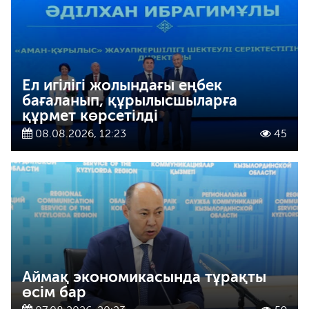
Ел игілігі жолындағы еңбек
бағаланып, құрылысшыларға
құрмет көрсетілді
08.08.2026, 12:23
45
Аймақ экономикасында тұрақты
өсім бар