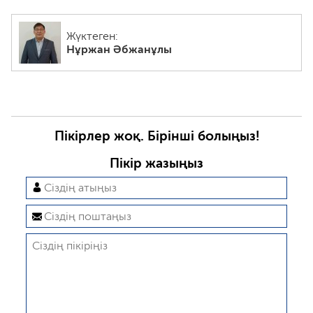
Жүктеген:
Нұржан Әбжанұлы
Пікірлер жоқ. Бірінші болыңыз!
Пікір жазыңыз