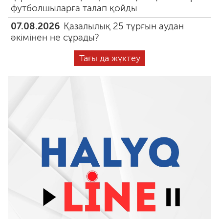
футболшыларға талап қойды
07.08.2026
Қазалылық 25 тұрғын аудан
әкімінен не сұрады?
Тағы да жүктеу