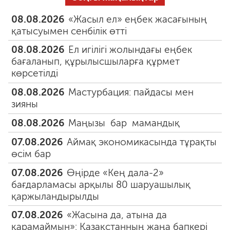
08.08.2026
«Жасыл ел» еңбек жасағының
қатысуымен сенбілік өтті
08.08.2026
Ел игілігі жолындағы еңбек
бағаланып, құрылысшыларға құрмет
көрсетілді
08.08.2026
Мастурбация: пайдасы мен
зияны
08.08.2026
Маңызы бар мамандық
07.08.2026
Аймақ экономикасында тұрақты
өсім бар
07.08.2026
Өңірде «Кең дала-2»
бағдарламасы арқылы 80 шаруашылық
қаржыландырылды
07.08.2026
«Жасына да, атына да
қарамаймын»: Қазақстанның жаңа бапкері