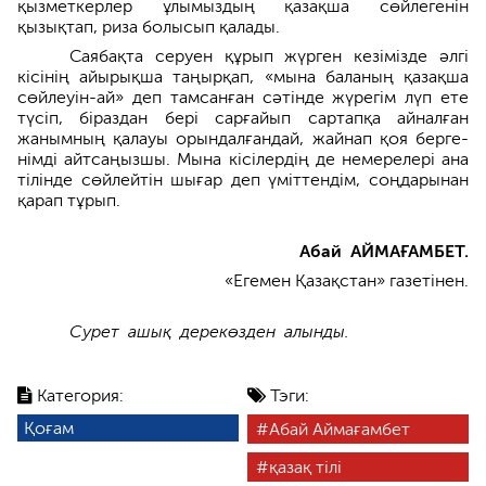
қызметкерлер ұлымыздың қазақша сөйле­генін
қызықтап, риза болысып қалады.
Саябақта серуен құрып жүрген кезімізде әлгі
кісінің айырықша таңырқап, «мына баланың қазақша
сөйлеуін-ай» деп тамсан­ған сәтінде жүрегім лүп ете
түсіп, біраздан бері сарғайып сартапқа айналған
жанымның қалауы орындалғандай, жайнап қоя берге­
німді айтсаңызшы. Мына кісілердің де немерелері ана
тілінде сөйлейтін шығар деп үміттендім, соңдарынан
қарап тұрып.
Абай АЙМАҒАМБЕТ.
«Егемен Қазақстан» газетінен.
Сурет ашық дерекөзден алынды.
Категория:
Тэги:
Қоғам
Абай Аймағамбет
қазақ тілі