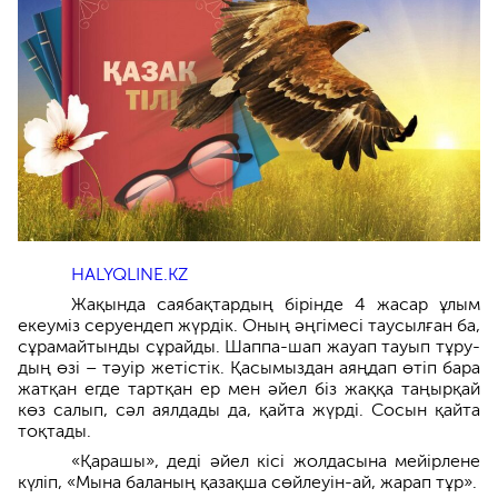
HALYQLINE.KZ
Жақында саябақтардың бірінде 4 жасар ұлым
екеуміз серуендеп жүрдік. Оның әңгі­месі таусылған ба,
сұрамайтынды сұрайды. Шаппа-шап жауап тауып тұру­
дың өзі – тәуір жетістік. Қасымыздан аяң­дап өтіп бара
жатқан егде тартқан ер мен әйел біз жаққа таңырқай
көз салып, сәл аялдады да, қайта жүрді. Сосын қайта
тоқтады.
«Қарашы», деді әйел кісі жолдасына мейірлене
күліп, «Мына баланың қазақша сөйлеуін-ай, жарап тұр».