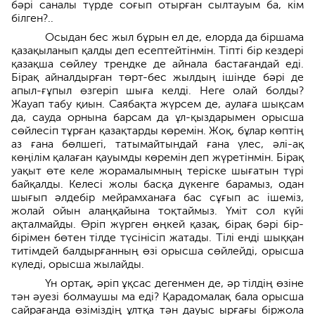
бәрі саналы түрде соғып отырған сылтауым ба, кім
білген?..
Осыдан бес жыл бұрын ел де, елорда да біршама
қазақыланып қалды деп есептейтінмін. Тіпті бір кездері
қазақша сөйлеу трендке де айнала бастағандай еді.
Бірақ айналдырған төрт-бес жылдың ішінде бәрі де
апыл-ғұпыл өзгеріп шыға келді. Неге олай болды?
Жауап табу қиын. Саябақта жүрсем де, аулаға шықсам
да, сауда орнына барсам да ұл-қыздарымен орысша
сөйлесіп тұрған қазақтарды көремін. Жоқ, бұлар көптің
аз ғана бөлшегі, татымайтындай ғана үлес, әлі-ақ
көңілім қалаған қауымды көремін деп жүретінмін. Бірақ
уақыт өте келе жорамалымның теріске шығатын түрі
байқалды. Келесі жолы басқа дүкенге барамыз, одан
шығып әлдебір мейрамханаға бас сұғып ас ішеміз,
жолай ойын алаңқайына тоқтаймыз. Үміт сол күйі
ақталмайды. Өріп жүрген өңкей қазақ, бірақ бәрі бір-
бірімен бөтен тілде түсінісіп жатады. Тілі енді шық­қан
титімдей балдырғанның өзі орысша сөй­лейді, орысша
күледі, орысша жылайды.
Үн ортақ, әріп ұқсас дегенмен де, әр тілдің өзіне
тән әуезі болмаушы ма еді? Қара­домалақ бала орысша
сайрағанда өзіміздің ұлтқа тән дауыс ырғағы біржола