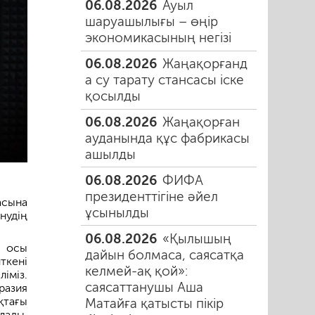
06.08.2026
Ауыл
шаруашылығы – өңір
экономикасының негізі
06.08.2026
Жаңақорғанд
а су тарату стансасы іске
қосылды
06.08.2026
Жаңақорған
ауданында құс фабрикасы
ашылды
06.08.2026
ФИФА
президенттігіне әйел
асына
ұсынылды
нудің
06.08.2026
«Қылышың
з осы
дайын болмаса, саясатқа
ткені
келмей-ақ қой»:
іміз.
саясаттанушы Аша
уразия
қтағы
Матайға қатысты пікір
лады,