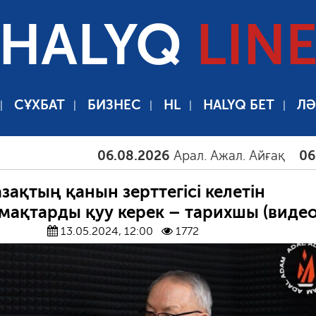
HALYQ
LIN
СҰХБАТ
БИЗНЕС
HL
HALYQ БЕТ
ЛӘ
06.08.2026
Арал. Ажал. Айғақ
06.08.202
зақтың қанын зерттегісі келетін
ақтарды қуу керек – тарихшы (видео
13.05.2024, 12:00
1772