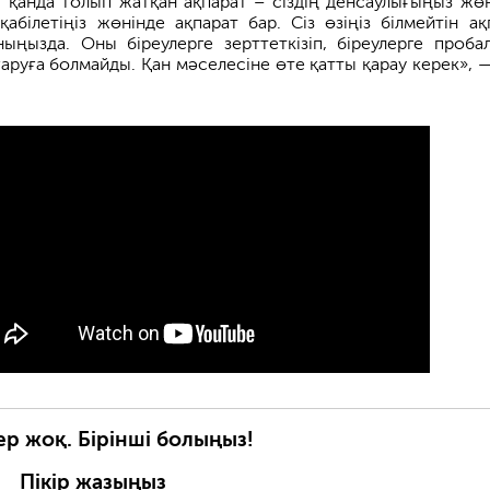
, қанда толып жатқан ақпарат – сіздің денсаулығыңыз жөн
ң қабілетіңіз жөнінде ақпарат бар. Сіз өзіңіз білмейтін ақ
ыңызда. Оны біреулерге зерттеткізіп, біреулерге проба
аруға болмайды. Қан мәселесіне өте қатты қарау керек», —
ер жоқ. Бірінші болыңыз!
Пікір жазыңыз