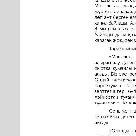
Моғолстан құлады
жүрген тайпаларды
деп ант берген елм
ханға байлады. Ал
4-мыңжылдыө, эне
байлады-дағы қа
қараған жоқ, сен 
Тарихшының 
«Мәселен, 
асырап алу деген
сыртқа қумайды қ
алады. Біз экстр
Ондай экстремал
көрсетуіміз ке
зерттегіштер бүг
«ойнастан туған»
туған емес. Төрел
Сонымен қа
зерттейміз деген
айтады.
«Оларды ш