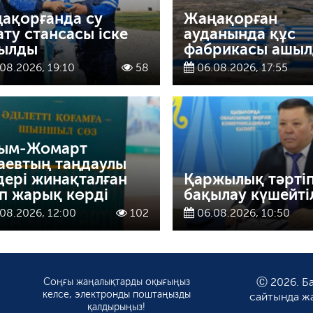
ақорғанда су
Жаңақорған
ату стансасы іске
ауданында құс
ылды
фабрикасы ашы
08.2026, 19:10
58
06.08.2026, 17:55
ым-Жомарт
аевтың таңдаулы
дері жинақталған
Қаржылық тәрті
ап жарық көрді
бақылау күшейті
08.2026, 12:00
102
06.08.2026, 10:50
Соңғы жаңалықтарды оқығыңыз
Ⓒ 2026. Ба
келсе, электронды поштаңызды
сайтында ж
қалдырыңыз!