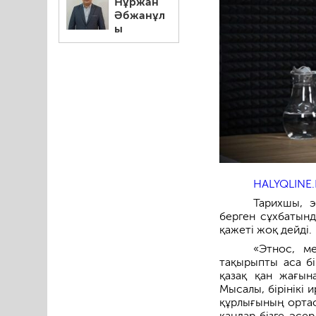
Нұржан
Әбжанұл
ы
HALYQLINE.
Тарихшы, 
берген сұхбатынд
қажеті жоқ дейді.
«Этнос, м
тақырыпты аса бі
қазақ қан жағына
Мысалы, бірінікі 
құрлығының ортас
қандар бізге әсе