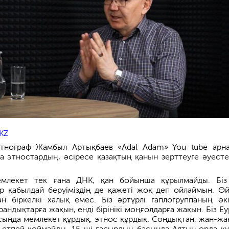
KZ
этнограф Жамбыл Артықбаев «Adal Adam» You tube арн
а этностардың, әсіресе қазақтың қанын зерттеуге әуесте
емлекет тек ғана ДНК, қан бойынша құрылмайды. Бі
р қабылдай беруіміздің де қажеті жоқ деп ойлаймын. Өй
н біркелкі халық емес. Біз әртүрлі гаплогруппаның өкіл
ирандықтарға жақын, енді бірінікі моңғолдарға жақын. Біз Е
ында мемлекет құрдық, этнос құрдық. Сондықтан, жан-жа
р етпей қоймайды. 15-ші ғасырдың басында Алтын орда құ