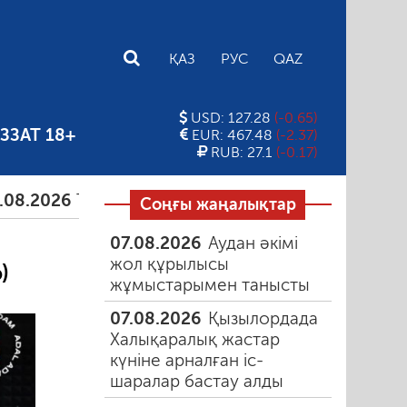
E
ҚАЗ
РУС
QAZ
USD: 127.28
(-0.65)
ЗЗАТ 18+
EUR: 467.48
(-2.37)
RUB: 27.1
(-0.17)
6
Тамыздағы таңғы түтін
06.08.2026
Құмарлық 
Соңғы жаңалықтар
07.08.2026
Аудан әкімі
жол құрылысы
)
жұмыстарымен танысты
07.08.2026
Қызылордада
Халықаралық жастар
күніне арналған іс-
шаралар бастау алды