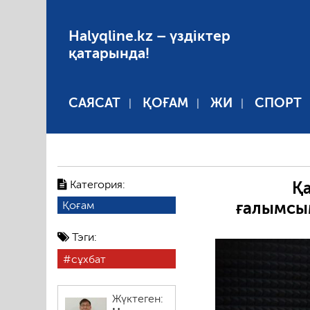
Halyqline.kz – үздіктер
қатарында!
САЯСАТ
ҚОҒАМ
ЖИ
СПОРТ
Категория:
Қа
ғалымсым
Қоғам
Тэги:
сұхбат
Жүктеген: