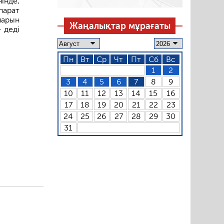
інде,
парат
ларын
Жаңалықтар мұрағаты
 деді
Пн
Вт
Ср
Чт
Пт
Сб
Вс
1
2
3
4
5
6
7
8
9
10
11
12
13
14
15
16
17
18
19
20
21
22
23
24
25
26
27
28
29
30
31