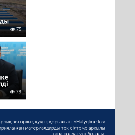
лды
75
пке
лді
78
рлық авторлық құқық қорғалған! «Halyqline.kz»
арияланған материалдарды тек сілтеме арқылы
ғана қолдануға болады.