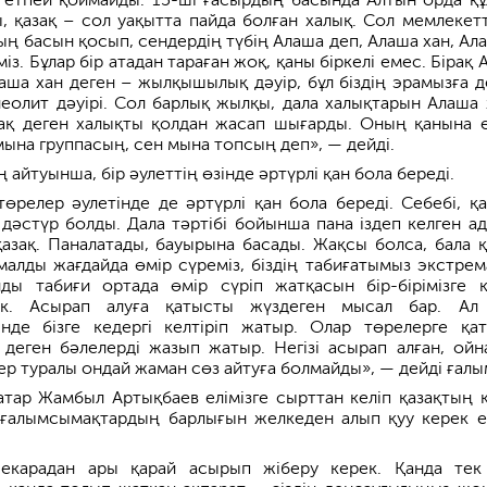
, қазақ – сол уақытта пайда болған халық. Сол мемлекет
ң басын қосып, сендердің түбің Алаша деп, Алаша хан, Ала
із. Бұлар бір атадан тараған жоқ, қаны біркелі емес. Бірақ
аша хан деген – жылқышылық дәуір, бұл біздің эрамызға де
олит дәуірі. Сол барлық жылқы, дала халықтарын Алаша 
зақ деген халықты қолдан жасап шығарды. Оның қанына 
мына группасың, сен мына топсың деп», — дейді.
айтуынша, бір әулеттің өзінде әртүрлі қан бола береді.
төрелер әулетінде де әртүрлі қан бола береді. Себебі, қа
 дәстүр болды. Дала тәртібі бойынша пана іздеп келген а
азақ. Паналатады, бауырына басады. Жақсы болса, бала 
емалды жағдайда өмір сүреміз, біздің табиғатымыз экстрем
ды табиғи ортада өмір сүріп жатқасын бір-бірімізге 
рек. Асырап алуға қатысты жүздеген мысал бар. А
інде бізге кедергі келтіріп жатыр. Олар төрелерге қа
 деген бәлелерді жазып жатыр. Негізі асырап алған, ойн
ер туралы ондай жаман сөз айтуға болмайды», — дейді ғалы
тар Жамбыл Артықбаев елімізге сырттан келіп қазақтың 
 ғалымсымақтардың барлығын желкеден алып қуу керек е
екарадан ары қарай асырып жіберу керек. Қанда тек