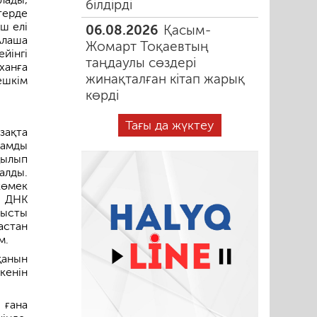
білдірді
терде
ш елі
06.08.2026
Қасым-
 Алаша
Жомарт Тоқаевтың
йінгі
таңдаулы сөздері
ханға
жинақталған кітап жарық
ешкім
көрді
Тағы да жүктеу
зақта
дамды
қылып
алды.
көмек
л ДНК
тысты
астан
м.
қанын
кенін
 ғана