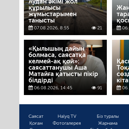
Аудан әкімі жол
құрылысы
Жаң
жұмыстарымен
тар
танысты
қос
07.08.2026, 8:55
21
06.
«Қылышың дайын
болмаса, саясатқа
келмей-ақ қой»:
Қас
саясаттанушы Аша
Тоқ
Матайға қатысты пікір
сөз
білдірді
кіт
06.08.2026, 14:45
91
06.
Саясат
Halyq TV
Біз туралы
Қоғам
Фотогалерея
Жарнама