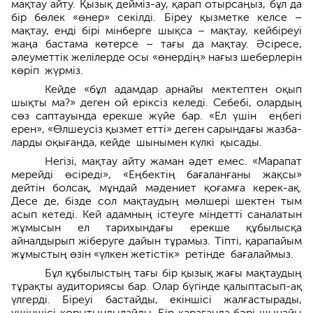
мақтау айту. Қызық дейміз-ау, қарап отырсаңыз, бұл да
бір бөлек «өнер» секілді. Біреу қызметке келсе –
мақтау, енді бірі мінберге шықса – мақтау, кей­біреуі
жаңа бастама көтерсе – тағы да мақтау. Әсіресе,
әлеуметтік желілерде осы «өнердің» нағыз шеберлерін
көріп жүрміз.
Кейде «бұл адамдар арнайы мектептен оқып
шықты ма?» деген ой еріксіз келеді. Себебі, олардың
сөз саптауында ерекше жүйе бар. «Ел үшін еңбегі
ерен», «Өлшеусіз қыз­мет етті» деген сарындағы жазба­
лар­ды оқығанда, кейде шынымен күлкі қыса­ды.
Негізі, мақтау айту жаман әдет емес. «Марапат
мерейді өсіреді», «Еңбектің бағаланғаны жақсы»
дейтін болсақ, мұндай мәдениет қоғамға керек-ақ.
Десе де, бізде сол мақтау­дың мөлшері шектен тым
асып ке­те­ді. Кей адамның істеуге міндетті саналатын
жұмысын ел тарихындағы ерекше құбылысқа
айналдырып жіберуге дайын тұрамыз. Тіпті, қара­пайым
жұмыстың өзін «үлкен жетістік» ретінде бағалаймыз.
Бұл құбылыстың тағы бір қызық жағы мақтаудың
тұрақты аудито­риясы бар. Олар бүгінде қалып­тасып-ақ
үлгерді. Біреуі бастайды, екіншісі жалғастырады,
үшіншісі қорыты­ндылайды. Бір қарағанда бәрі шынайы