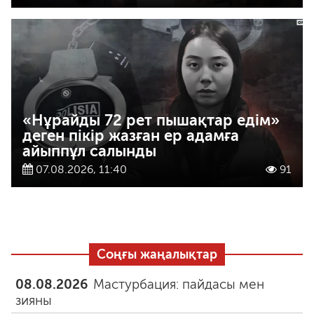
«Нұрайды 72 рет пышақтар едім»
деген пікір жазған ер адамға
айыппұл салынды
07.08.2026, 11:40
91
Соңғы жаңалықтар
08.08.2026
Мастурбация: пайдасы мен
зияны