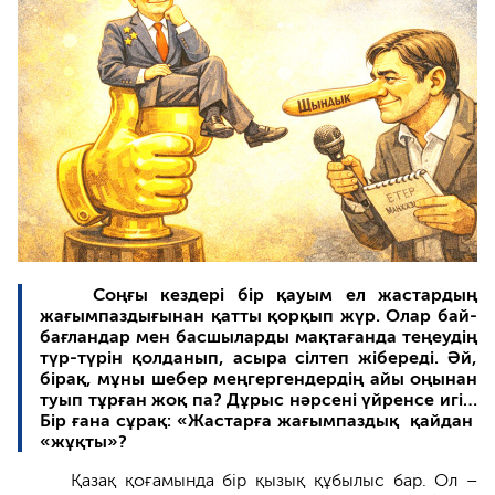
Соңғы кездері бір қауым ел жастардың
жағымпаздығынан қатты қорқып жүр. Олар бай-
бағландар мен басшыларды мақтағанда теңеудің
түр-түрін қолданып, асыра сілтеп жібереді. Әй,
бірақ, мұны шебер меңгергендердің айы оңынан
туып тұрған жоқ па? Дұрыс нәрсені үйренсе игі…
Бір ғана сұрақ: «Жастарға жағымпаздық қайдан
«жұқты»?
Қазақ қоғамында бір қызық құбылыс бар. Ол –