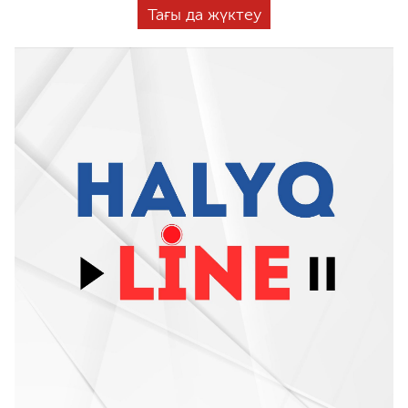
Тағы да жүктеу