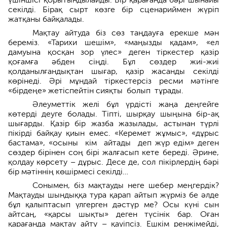
секілді. Бірақ сырт көзге бір сценариймен жүріп
жатқаны байқалады.
Мақтау айтуда біз сөз таңдау­ға ерекше мән
береміз. «Тарихи шешім», «маңызды қадам», «ел
дамуына қосқан зор үлес» деген тіркес­тер қазір
қоғамға әбден сіңді. Бұл сөздер жиі-жиі
қолданылғандықтан шығар, қазір жасанды секілді
көрінеді. Әрі мұндай тіркестерсіз ресми мәтінге
«бірдеңе» жетіспейтін сияқ­ты болып тұрады.
Әлеуметтік желі бұл үрдісті жаңа деңгейге
көтерді деуге болады. Тіпті, шырқау шыңына бір-ақ
шығарды. Қазір бір жазба жазылады, астынан түрлі
пікірді байқау қиын емес. «Кере­мет жұмыс», «дұрыс
бастама», «осыны кім айтады деп жүр едім» деген
сөздер бірінен соң бірі жалғасып кете береді. Әрине,
қолдау көрсету – дұрыс. Десе де, сол пікірлердің бәрі
бір мәтіннің көшірмесі секілді…
Сонымен, біз мақтауды неге шебер меңгердік?
Мақтауды шындыққа тура қарап айтып жүрміз бе әлде
бұл қалыптасып үлгерген дәстүр ме? Осы күні сын
айтсаң, «қарсы шықты» деген түсінік бар. Оған
қарағанда мақтау айту – қауіпсіз. Ешкім ренжімейді,