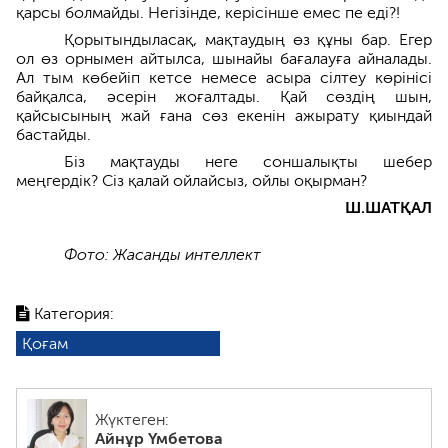
қарсы болмайды. Негізінде, керісінше емес пе еді?!
Қорытындыласақ, мақтаудың өз құны бар. Егер
ол өз орнымен айтылса, шынайы бағалауға айналады.
Ал тым көбейіп кетсе немесе асыра сілтеу көрінісі
байқалса, әсерін жоғалтады. Қай сөздің шын,
қайсысының жай ғана сөз екенін ажырату қиындай
бастайды.
Біз мақтауды неге соншалықты шебер
меңгердік? Сіз қалай ойлайсыз, ойлы оқырман?
Ш.ШАТҚАЛ
Фото: Жасанды интеллект
Категория:
Қоғам
Жүктеген:
Айнұр Үмбетова