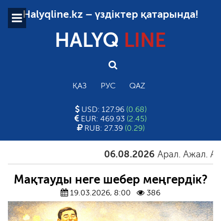
Halyqline.kz – үздіктер қатарында!
HALYQ
LINE
ҚАЗ
РУС
QAZ
USD: 127.96
(0.68)
EUR: 469.93
(2.45)
RUB: 27.39
(0.29)
06.08.2026
Арал. Ажал. Айғақ
Мақтауды неге шебер меңгердік?
19.03.2026, 8:00
386