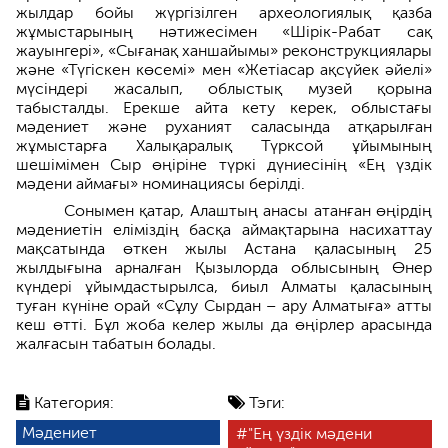
жылдар бойы жүргізілген археологиялық қазба
жұмыстарының нәтижесімен «Шірік-Рабат сақ
жауынгері», «Сығанақ ханшайымы» реконструкциялары
және «Түгіскен көсемі» мен «Жетіасар ақсүйек әйелі»
мүсіндері жасалып, облыстық музей қорына
табысталды. Ерекше айта кету керек, облыстағы
мәдениет және руханият саласында атқарылған
жұмыстарға Халықаралық Түрксой ұйымының
шешімімен Сыр өңіріне түркі дүниесінің «Ең үздік
мәдени аймағы» номинациясы берілді.
Сонымен қатар, Алаштың анасы атанған өңірдің
мәдениетін еліміздің басқа аймақтарына насихаттау
мақсатында өткен жылы Астана қаласының 25
жылдығына арналған Қызылорда облысының Өнер
күндері ұйымдастырылса, биыл Алматы қаласының
туған күніне орай «Сұлу Сырдан – ару Алматыға» атты
кеш өтті. Бұл жоба келер жылы да өңірлер арасында
жалғасын табатын болады.
Категория:
Тэги:
Мәдениет
"Ең үздік мәдени