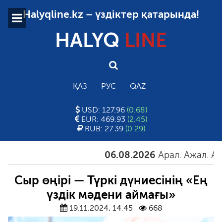
Halyqline.kz – үздіктер қатарында!
HALYQ
LINE
ҚАЗ
РУС
QAZ
USD: 127.96
(0.68)
EUR: 469.93
(2.45)
RUB: 27.39
(0.29)
06.08.2026
Арал. Ажал. Айғақ
Сыр өңірі — Түркі дүниесінің «Ең
үздік мәдени аймағы»
19.11.2024, 14:45
668