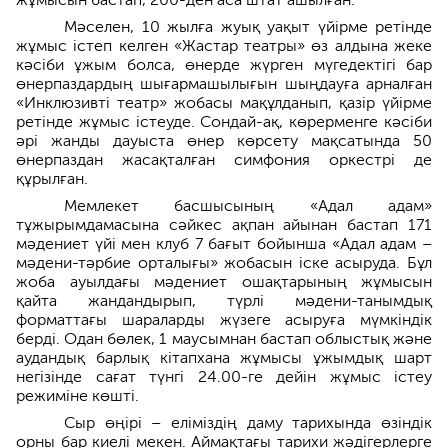
Мәселен, 10 жылға жуық уақыт үйірме ретінде
жұмыс істеп келген «Жастар театры» өз алдына жеке
кәсіби ұжым болса, өнерде жүрген мүгедектігі бар
өнерпаздардың шығармашылығын шыңдауға арналған
«Инклюзивті театр» жобасы мақұлданып, қазір үйірме
ретінде жұмыс істеуде. Сондай-ақ, көрерменге кәсіби
әрі жанды дауыста өнер көрсету мақсатында 50
өнерпаздан жасақталған симфония оркестрі де
құрылған.
Мемлекет басшысының «Адал адам»
тұжырымдамасына сәйкес ақпан айынан бастап 171
мәдениет үйі мен клуб 7 бағыт бойынша «Адал адам –
мәдени-тәрбие орталығы» жобасын іске асыруда. Бұл
жоба ауылдағы мәдениет ошақтарының жұмысын
қайта жандандырып, түрлі мәдени-танымдық
форматтағы шараларды жүзеге асыруға мүмкіндік
берді. Одан бөлек, 1 маусымнан бастап облыстық және
аудандық барлық кітапхана жұмысы ұжымдық шарт
негізінде сағат түнгі 24.00-ге дейін жұмыс істеу
режиміне көшті.
Сыр өңірі – еліміздің даму тарихында өзіндік
орны бар киелі мекен. Аймақтағы тарихи жәдігерлерге