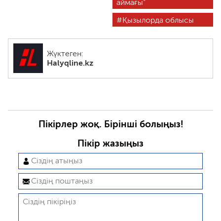
аймағы"
Қызылорда облысы
Жүктеген:
Halyqline.kz
Пікірлер жоқ. Бірінші болыңыз!
Пікір жазыңыз