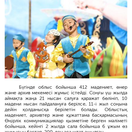
Бүгінде облыс бойынша 412 мәдениет, өнер
және архив мекемесі жұмыс істейді. Соңғы үш жылда
аймақта жаңа 21 нысан салуға қаражат бөлініп, 10
мәдени нысан пайдалануға берілсе, 11-і жыл соңына
дейін қолданысқа берілетін болады. Облыстық
мәдениет, архивтер және құжаттама басқармасының
Өңірлік коммуникациялар қызметіне берген мәліметі
бойынша, кейінгі 2 жылда сала бойынша 6 ұжым өз
жұмысын бастап, 200-ден аса штат ашылған.