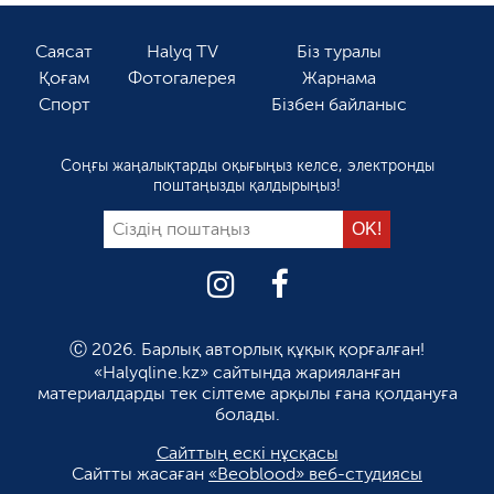
Саясат
Halyq TV
Біз туралы
Қоғам
Фотогалерея
Жарнама
Спорт
Бізбен байланыс
Соңғы жаңалықтарды оқығыңыз келсе, электронды
поштаңызды қалдырыңыз!
Ⓒ 2026. Барлық авторлық құқық қорғалған!
«Halyqline.kz» сайтында жарияланған
материалдарды тек сілтеме арқылы ғана қолдануға
болады.
Сайттың ескі нұсқасы
Сайтты жасаған
«Beoblood» веб-студиясы