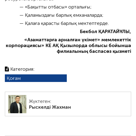
— «Бақытты отбасы» орталығы;
— Қаламыздағы барлық емханаларда;
— Қалаға қарасты барлық мектептерде.
Бекбол ҚАРАТАЙҰЛЫ,
«Азаматтарға арналған үкімет» мемлекеттік
корпорациясы» КЕ АҚ Қызылорда облысы бойынша
филиалының баспасөз қызметі
Категория:
Қоғам
Жүктеген:
Рыскелді Жахман