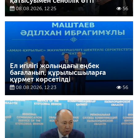
қатысуымен сенбілік өтті
08.08.2026, 12:25
56
Ел игілігі жолындағы еңбек
бағаланып, құрылысшыларға
құрмет көрсетілді
08.08.2026, 12:23
56