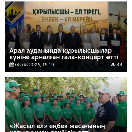
Арал ауданында құрылысшылар
күніне арналған гала-концерт өтті
08.08.2026, 18:19
44
«Жасыл ел» еңбек жасағының