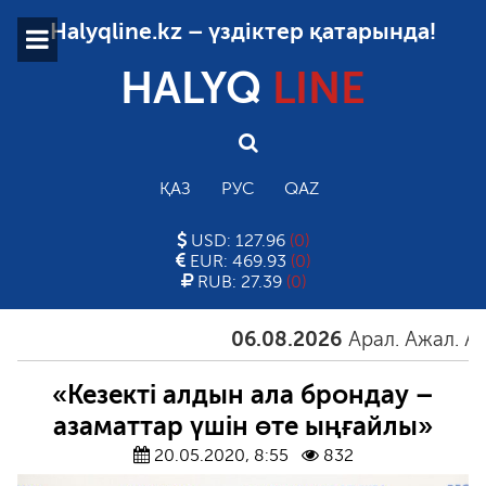
Halyqline.kz – үздіктер қатарында!
HALYQ
LINE
ҚАЗ
РУС
QAZ
USD: 127.96
(0)
EUR: 469.93
(0)
RUB: 27.39
(0)
06.08.2026
Арал. Ажал. Айғақ
«Кезекті алдын ала брондау –
азаматтар үшін өте ыңғайлы»
20.05.2020, 8:55
832