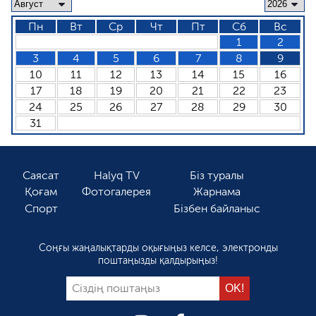
Пн
Вт
Ср
Чт
Пт
Сб
Вс
1
2
3
4
5
6
7
8
9
10
11
12
13
14
15
16
17
18
19
20
21
22
23
24
25
26
27
28
29
30
31
Саясат
Halyq TV
Біз туралы
Қоғам
Фотогалерея
Жарнама
Спорт
Бізбен байланыс
Соңғы жаңалықтарды оқығыңыз келсе, электронды
поштаңызды қалдырыңыз!