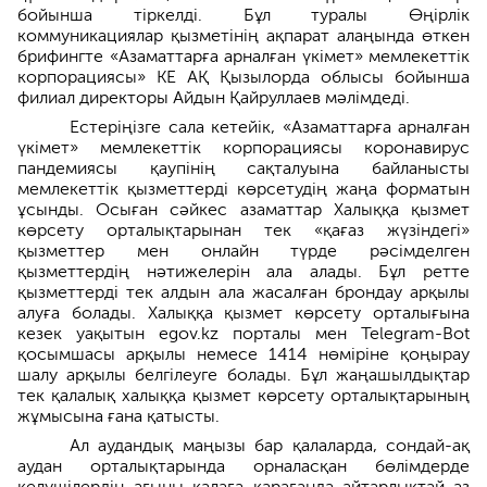
бойынша тіркелді. Бұл туралы Өңірлік
коммуникациялар қызметінің ақпарат алаңында өткен
брифингте «Азаматтарға арналған үкімет» мемлекеттік
корпорациясы» КЕ АҚ Қызылорда облысы бойынша
филиал директоры Айдын Қайруллаев мәлімдеді.
Естеріңізге сала кетейік, «Азаматтарға арналған
үкімет» мемлекеттік корпорациясы коронавирус
пандемиясы қаупінің сақталуына байланысты
мемлекеттік қызметтерді көрсетудің жаңа форматын
ұсынды. Осыған сәйкес азаматтар Халыққа қызмет
көрсету орталықтарынан тек «қағаз жүзіндегі»
қызметтер мен онлайн түрде рәсімделген
қызметтердің нәтижелерін ала алады. Бұл ретте
қызметтерді тек алдын ала жасалған брондау арқылы
алуға болады. Халыққа қызмет көрсету орталығына
кезек уақытын egov.kz порталы мен Telegram-Bot
қосымшасы арқылы немесе 1414 нөміріне қоңырау
шалу арқылы белгілеуге болады. Бұл жаңашылдықтар
тек қалалық халыққа қызмет көрсету орталықтарының
жұмысына ғана қатысты.
Ал аудандық маңызы бар қалаларда, сондай-ақ
аудан орталықтарында орналасқан бөлімдерде
келушілердің ағыны қалаға қарағанда айтарлықтай аз