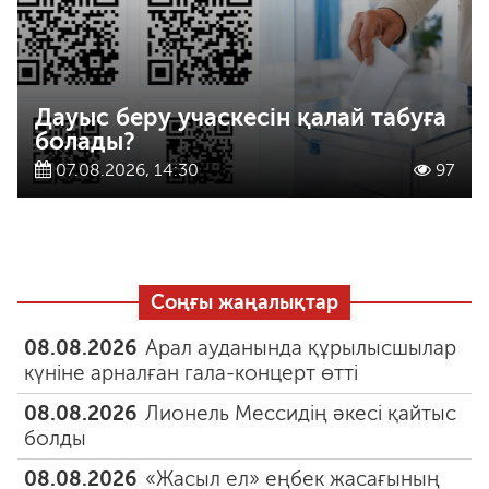
Дауыс беру учаскесін қалай табуға
болады?
07.08.2026, 14:30
97
Соңғы жаңалықтар
08.08.2026
Арал ауданында құрылысшылар
күніне арналған гала-концерт өтті
08.08.2026
Лионель Мессидің әкесі қайтыс
болды
08.08.2026
«Жасыл ел» еңбек жасағының