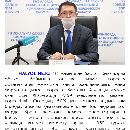
HALYQLINE.KZ
18 мамырдан бастап Қызылорда
облысы бойынша халыққа қызмет көрсету
орталықтары жұмысын қайта жандандырып, жаңа
форматта қызмет көрсете бастады. Алғашқы жұмыс
күні осы ХҚО-ларда 2359 мемлекеттік қызмет
көрсетілді. Олардың 50%-дан астамы алдын ала
брондау арқылы қамтамасыз етілген. Қалғандары сол
жерде бронь жасаған немесе операторлардың
босауын күткен. Сонымен қоса, облыс бойынша
Халыққа қызмет көрсету арқылы 1059 тұрғын
құжаттандырылып, 40 азамат тұрғылықты жері