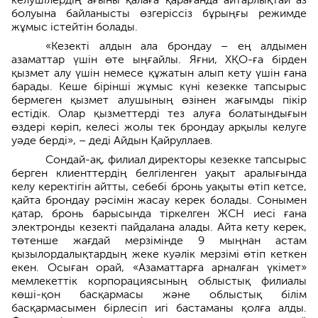
болуына байланысты өзгеріссіз бұрыңғы режимде
жұмыс істейтін болады.
«Кезекті алдын ала брондау – ең алдымен
азаматтар үшін өте ыңғайлы. Яғни, ХҚО-ға бірден
қызмет алу үшін немесе құжатын алып кету үшін ғана
барады. Кеше бірінші жұмыс күні кезекке тапсырыс
бермеген қызмет алушының өзінен жағымды пікір
естідік. Олар қызметтерді тез алуға болатындығын
өздері көріп, келесі жолы тек брондау арқылы келуге
уәде берді», – деді Айдын Қайруллаев.
Сондай-ақ, филиал директоры кезекке тапсырыс
берген клиенттердің белгіленген уақыт аралығында
келу керектігін айтты, себебі бронь уақыты өтіп кетсе,
қайта брондау рәсімін жасау керек болады. Сонымен
қатар, бронь барысында тіркелген ЖСН иесі ғана
электронды кезекті пайдалана алады. Айта кету керек,
төтенше жағдай мерзімінде 9 мыңнан астам
қызылордалықтардың жеке куәлік мерзімі өтіп кеткен
екен. Осыған орай, «Азаматтарға арналған үкімет»
мемлекеттік корпорациясының облыстық филиалы
көші-қон басқармасы және облыстық білім
басқармасымен бірлесіп игі бастаманы қолға алды.