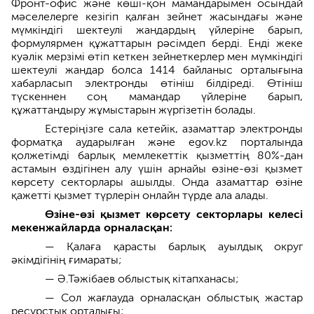
Фронт-офис және көші-қон мамандарымен осындай
мәселелерге кезігіп қалған зейнет жасындағы және
мүмкіндігі шектеулі жандардың үйлеріне барып,
формулярмен құжаттарын рәсімдеп берді. Енді жеке
куәлік мерзімі өтіп кеткен зейнеткерлер мен мүмкіндігі
шектеулі жандар болса 1414 байланыс орталығына
хабарласып электронды өтініш білдіреді. Өтініш
түскеннен соң мамандар үйлеріне барып,
құжаттандыру жұмыстарын жүргізетін болады.
Естеріңізге сала кетейік, азаматтар электронды
форматқа аударылған және egov.kz порталында
қолжетімді барлық мемлекеттік қызметтің 80%-дан
астамын өздігінен алу үшін арнайы өзіне-өзі қызмет
көрсету секторлары ашылды. Онда азаматтар өзіне
қажетті қызмет түрлерін онлайн түрде ала алады.
Өзіне-өзі қызмет көрсету секторлары келесі
мекенжайларда орналасқан:
— Қалаға қарасты барлық ауылдық округ
әкімдігінің ғимараты;
— Ә.Тәжібаев облыстық кітапханасы;
— Сол жағлауда орналасқан облыстық жастар
ресурстық орталығы;