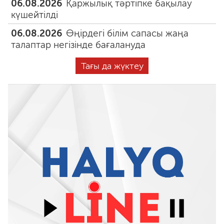
06.08.2026
Қаржылық тәртіпке бақылау
күшейтілді
06.08.2026
Өңірдегі білім сапасы жаңа
талаптар негізінде бағалануда
Тағы да жүктеу