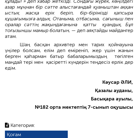
құлады! » деп хабар жеткізді. Сондағы жүрек, көңілдегі
азар мұңнан бір сәтте алыстағандай қуаныштан аққан
ыстық жасқа ерік беріп, бір-бірімізді қапсыра
құшағымызға алдық. Отаныма, отбасыма, сағыныш пен
оралар сәттің жақындағанына қатты қуандық. Бұл
тоғызыншы мамыр болатын,
— деп аяқтайды майдангер
атам.
Шаң басқан архивтер мен тарих қойнауына
үңілер болсам, елім деп еміреніп, жер үшін жанын
берген қаһарман батыр бабаларымыздың төгілген
маңдай тері мен қасіретті күндерін теңдесіз ерлік дер
едім.
Кәусар ӘЛИ,
Қазалы ауданы,
Басықара ауылы,
№182 орта мектептің 7-сынып оқушысы
Категория:
Қоғам