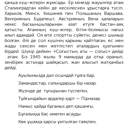
қанша күш-жігерін жұмсады. Ер мінезді жауынгер атам
Сталинградтан кейін де кескілескен ұрыстарға түсіп,
Харьков, Минск, Кишинев пен Польшаның Варшава,
Венгрияның Будапешт, Австрияның Вена қалаларын
неміс басқыншыларынан азат етуге бастан-аяқ
қатысты. Атамның күш-жігер, бітім-болмысы нағыз
алып адамдай. Ол өте спортты сүйетін, денесі шымыр
болған. Әлі де сол күшінің қарымы қайтпаған, ес мен
жады сексен мен жетпістегі аталардың қуатымен
бірдей. Шүкір деймін. «Соғыстың аты — соғыс» дейді
атам. Біз 1945 жылы 9 мамырда да отқа оранып,
зеңбірек астында шайқасып, жан алысып жатқанбыз
дейді.
Ауылымызда дәл осындай тұлға бар,
Замандастар, салыңдаршы бір назар.
Жүзінде де тұғырынан түспеген,
Тұйғындайын ардагер қарт — Пірназар.
Намыс қайда бұғамыз деп қашанғы,
Бұғалыққа бас имеген асауды.
Көк ұшаққа қарсы ұмтылған таяқпен,