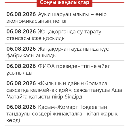
Соңғы жаңалықтар
06.08.2026
Ауыл шаруашылығы – өңір
экономикасының негізі
06.08.2026
Жаңақорғанда су тарату
стансасы іске қосылды
06.08.2026
Жаңақорған ауданында құс
фабрикасы ашылды
06.08.2026
ФИФА президенттігіне әйел
ұсынылды
06.08.2026
«Қылышың дайын болмаса,
саясатқа келмей-ақ қой»: саясаттанушы Аша
Матайға қатысты пікір білдірді
06.08.2026
Қасым-Жомарт Тоқаевтың
таңдаулы сөздері жинақталған кітап жарық
көрді