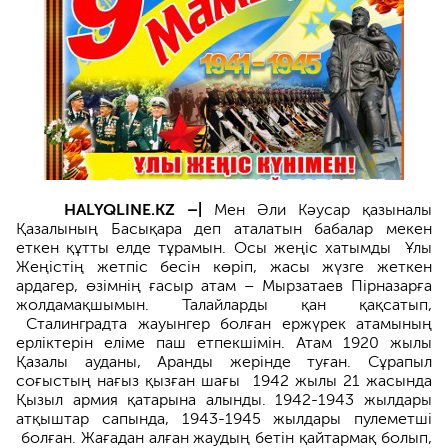
HALYQLINE.KZ –|
Мен Әли Кәусар қазыналы
Қазалының Басықара деп аталатын бабалар мекен
еткен құтты елде тұрамын. Осы жеңіс хатымды Ұлы
Жеңістің жетпіс бесін көріп, жасы жүзге жеткен
ардагер, өзімнің ғасыр атам – Мырзатаев Пірназарға
жолдамақшымын. Талайларды қан қақсатып,
Сталинградта жауынгер болған ержүрек атамының
ерліктерін еліме паш етпекшімін. Атам 1920 жылы
Қазалы ауданы, Аранды жерінде туған. Сұрапыл
соғыстың нағыз қызған шағы 1942 жылы 21 жасында
Қызыл армия қатарына алынды. 1942-1943 жылдары
атқыштар сапында, 1943-1945 жылдары пулеметші
болған. Жағадан алған жаудың бетін қайтармақ болып,