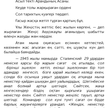
Асыл текті Арандының Асаны.
Кеуде толы жарқыраған ордені
Сол тарихтың куәгері төрдегі.
Ғасыр жасқа жетіп тұрған қартың бұл,
Ұлы Жеңістің жетпіс бес жылын көргені, — деп
жырлаған Жеңіс Аққожаұлы ағамыздың шабытты
өлеңін жазуды жөн көрдім.
Атам мына оқиғасын есімнен кетпестей,
көзімнен жас ағызған ең сәтті, ең шуақты күн деп
былайша баяндайды.
—
1945 жылы мамырда Сталинский 29 удардан
неміске қарсы бір жарым сағат оқ атылады, сол
бірінші эшелон кетіп, екінші эшелоннан бір топ
адамдар мінгесіп, бізге қарай жылжып келеді екен,
сонда біз осынша уақыт удардан оқ атқанда мына
немістер қайдан шыққан деп уайымдадық. Шегінбеске
амал болмай артқа шегіндік. Сөйтсек, жаңа
мінгескендер біздің оқтан қырғынға ұшыраған
немістер екен. Сөйтіп немістер жеңіліс тауып, артқа
шегінді. Командир сол күні түнгі сағат он бірде
барлық жауангерлерге ұрандап, «Жеңдік, немістер