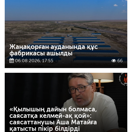
Жаңақорған ауданында құс
фабрикасы ашылды
06.08.2026, 17:55
66
«Қылышың дайын болмаса,
саясатқа келмей-ақ қой»:
саясаттанушы Аша Матайға
қатысты пікір білдірді