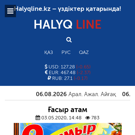
Halyqline.kz – үздіктер қатарында!
HALYQ
LINE
ҚАЗ
РУС
QAZ
USD: 127.28
(-0.65)
EUR: 467.48
(-2.37)
RUB: 27.1
(-0.17)
06.08.2026
Арал. Ажал. Айғақ
06.08.2
Ғасыр атам
03.05.2020, 14:48
783