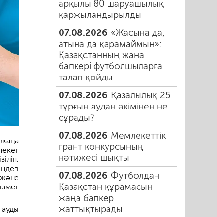
арқылы 80 шаруашылық
қаржыландырылды
07.08.2026
«Жасына да,
атына да қарамаймын»:
Қазақстанның жаңа
бапкері футболшыларға
талап қойды
07.08.2026
Қазалылық 25
тұрғын аудан әкімінен не
сұрады?
07.08.2026
Мемлекеттік
 жаңа
грант конкурсының
лекет
нәтижесі шықты
іліп,
ндегі
07.08.2026
Футболдан
 және
Қазақстан құрамасын
ызмет
жаңа бапкер
жаттықтырады
ғауды