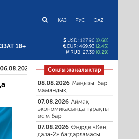
E
ҚАЗ
РУС
QAZ
USD: 127.96
(0.68)
ЗЗАТ 18+
EUR: 469.93
(2.45)
RUB: 27.39
(0.29)
.2026
Тамыздағы таңғы түтін
06.08.2026
Құмарл
Соңғы жаңалықтар
08.08.2026
Маңызы бар
ңа
мамандық
07.08.2026
Аймақ
экономикасында тұрақты
өсім бар
07.08.2026
Өңірде «Кең
дала-2» бағдарламасы