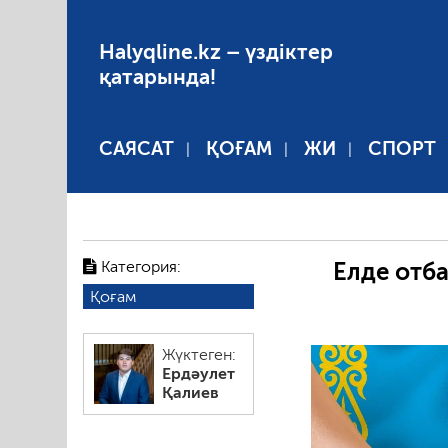
Halyqline.kz – үздіктер
қатарында!
САЯСАТ
ҚОҒАМ
ЖИ
СПОРТ
Категория:
Елде отб
Қоғам
Жүктеген:
Ердәулет
Қалиев