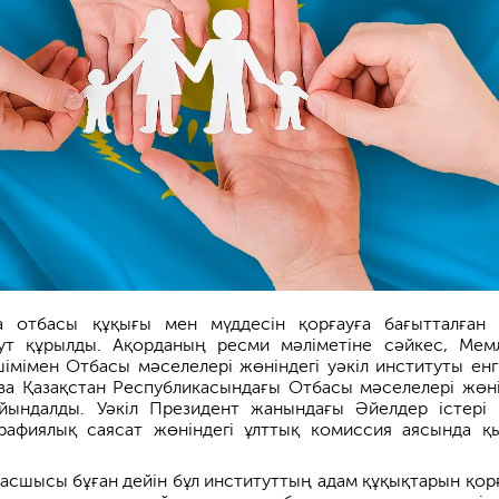
да отбасы құқығы мен мүддесін қорғауға бағытталған
ут құрылды. Ақорданың ресми мәліметіне сәйкес, Мем
імен Отбасы мәселелері жөніндегі уәкіл институты енгіз
а Қазақстан Республикасындағы Отбасы мәселелері жөні
айындалды. Уәкіл Президент жанындағы Әйелдер істері
рафиялық саясат жөніндегі ұлттық комиссия аясында қ
асшысы бұған дейін бұл институттың адам құқықтарын қор