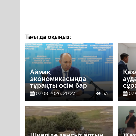
Тағы да оқыңыз:
Аймақ
Қаз
экономикасында
ауд
тұрақты өсім бар
сұр
07.08.2026, 20:23
53
07.
Шиеліде заңсыз алтын
Жаз