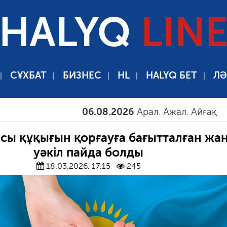
HALYQ
LIN
СҰХБАТ
БИЗНЕС
HL
HALYQ БЕТ
ЛӘ
06.08.2026
Арал. Ажал. Айғақ
06.08
асы құқығын қорғауға бағытталған жа
уәкіл пайда болды
18.03.2026, 17:15
245