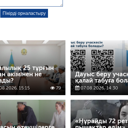
алылық 25 тұрғын
ан әкімінен не
Дауыс беру учас
ады?
қалай табуға бо
08.2026, 15:15
79
07.08.2026, 14:30
«Нұрайды 72 рет
асын өтеушілерге
пышақтар едім» 