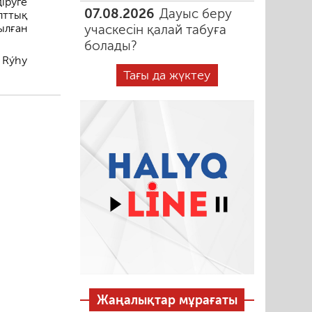
іруге
07.08.2026
Дауыс беру
лттық
ылған
учаскесін қалай табуға
болады?
 Rýhy
Тағы да жүктеу
Жаңалықтар мұрағаты