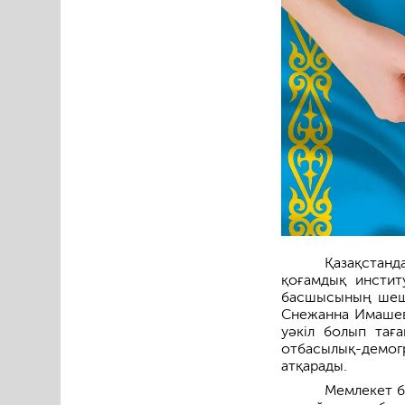
Қазақстан
қоғамдық инстит
басшысының шешім
Снежанна Имашев
уәкіл болып тағ
отбасылық-демог
атқарады.
Мемлекет б