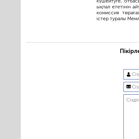
күшейтуге, отбас
ықпал ететінін а
комиссия төраға
істер туралы Мем
Пікірл