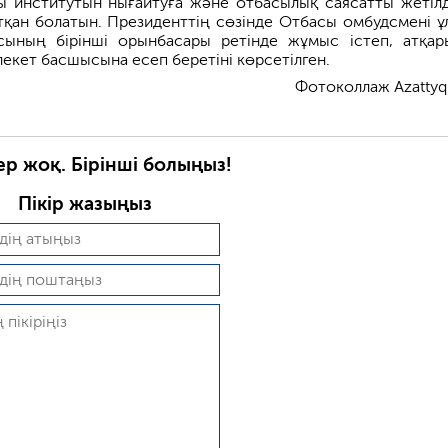
ы институтын нығайтуға және отбасылық саясатты жетілд
йтқан болатын. Президенттің сөзінде Отбасы омбудсмені ұ
сының бірінші орынбасары ретінде жұмыс істеп, атқар
лекет басшысына есеп беретіні көрсетілген.
Фотоколлаж Azattyq
ер жоқ. Бірінші болыңыз!
Пікір жазыңыз