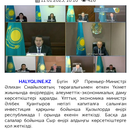
11.01.2023, 10:10
426
HALYQLINE.KZ
Бүгін ҚР Премьер-Министрі
Әлихан Смайыловтың төрағалығымен өткен Үкімет
жиынында өңірлердің әлеуметтік-экономикалық даму
көрсеткіштері қаралды. Ұлттық экономика министрі
Әлібек Қуантыров негізгі капиталға салынған
инвестиция қарқыны бойынша Қызылорда өңірі
республикада І орында екенін жеткізді. Басқа да
салалар бойынша Сыр өңірі алдыңғы көрсеткіштерге
қол жеткізді.