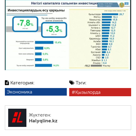
Категория:
Тэги:
Экономика
Қызылорда
Жүктеген:
Halyqline.kz