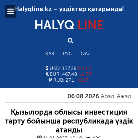
Halyqline.kz – үздіктер қатарында!
HALYQ
LINE
ҚАЗ
РУС
QAZ
USD: 127.28
(-0.65)
EUR: 467.48
(-2.37)
RUB: 27.1
(-0.17)
06.08.2026
Арал. Ажал. Айға
Қызылорда облысы инвестиция
тарту бойынша республикада үздік
атанды