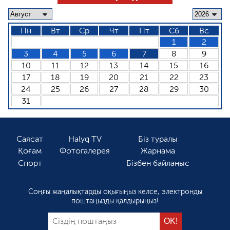
Пн
Вт
Ср
Чт
Пт
Сб
Вс
1
2
3
4
5
6
7
8
9
10
11
12
13
14
15
16
17
18
19
20
21
22
23
24
25
26
27
28
29
30
31
Саясат
Halyq TV
Біз туралы
Қоғам
Фотогалерея
Жарнама
Спорт
Бізбен байланыс
Соңғы жаңалықтарды оқығыңыз келсе, электронды
поштаңызды қалдырыңыз!