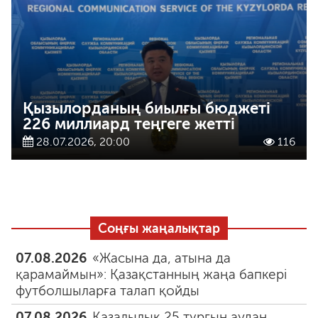
Қызылорданың биылғы бюджеті
226 миллиард теңгеге жетті
28.07.2026, 20:00
116
Соңғы жаңалықтар
07.08.2026
«Жасына да, атына да
қарамаймын»: Қазақстанның жаңа бапкері
футболшыларға талап қойды
07.08.2026
Қазалылық 25 тұрғын аудан