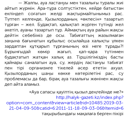
— Жалпы, ауа ластануы мен тазалығы туралы жиі
айтып жүрмін. Ара-тұра солтүстіктен, кейде батыстан
екпіндеп соғатын желді жақтырмайтынымыз рас.
Түптеп келгенде, Қызылорданың «өкпесін» тазартып
тұрған – жел. Будақтап, қалықтап жүрген түтінді жел
әкетіп, ауаны тазартып тұр. Аймақтың ауа райын жақсы
дейтін себебіміз де осы. Табиғаттың жазылмаған
заңына бағынатын құбылыс осылайша халықты үлкен
зардаптан құтқарып тұрғанының өзі неге тұрады?!
Бұрынғыдай көмір жағып, қап-қара түтінмен
будақтатып жатқан халық аз. Тіршілігіміздің басты
қайнары саналатын ауа, су, жердің ластануы табиғат
пен тірі организмге тікелей әсер ететін ахуал.
Қызылорданың шаңы көкке көтерілетіні рас, су
проблемасы да бар, бірақ ауа тазалығы жөнінен жақсы
деп айта аламыз.
«Ауа сапасы қауіптің қызыл деңгейінде ме?»
http://halyk-gazeti.kz/index.php?
option=com_content&view=article&id=10485:2019-03-
21-04-09-50&catid=6:2011-11-18-09-03-06&Itemid=6
тақырыбындағы мақалаға берген пікірі