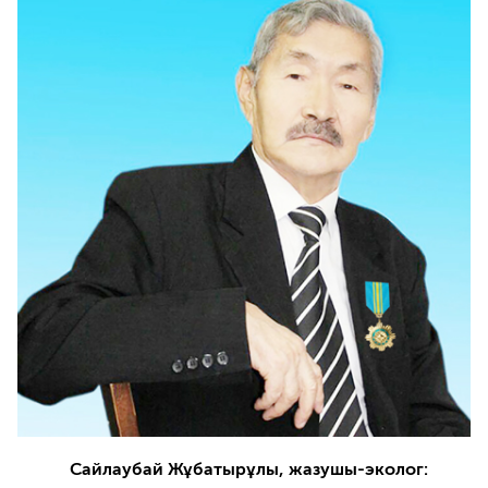
Сайлаубай Жұбатырұлы, жазушы-эколог: