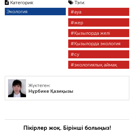
Категория:
Тэги:
Экология
ауа
жер
Қызылорда желі
Қызылорда экология
су
экологиялық аймақ
Жүктеген:
Нұрбике Қазиқызы
Пікірлер жоқ. Бірінші болыңыз!