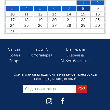
1
2
3
4
5
6
7
8
9
10
11
12
13
14
15
16
17
18
19
20
21
22
23
24
25
26
27
28
29
30
31
Саясат
Halyq TV
Біз туралы
Қоғам
Фотогалерея
Жарнама
Спорт
Бізбен байланыс
Соңғы жаңалықтарды оқығыңыз келсе, электронды
поштаңызды қалдырыңыз!