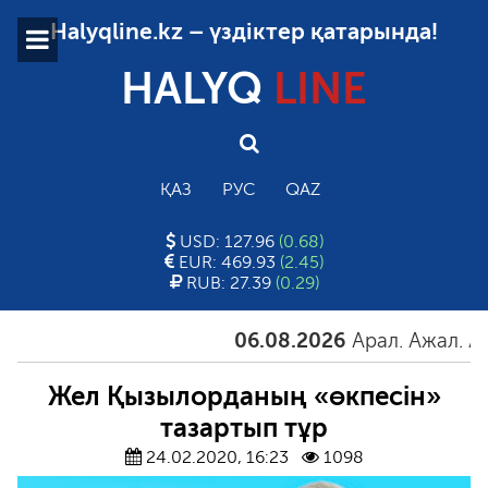
Halyqline.kz – үздіктер қатарында!
HALYQ
LINE
ҚАЗ
РУС
QAZ
USD: 127.96
(0.68)
EUR: 469.93
(2.45)
RUB: 27.39
(0.29)
06.08.2026
Арал. Ажал. Айғақ
Жел Қызылорданың «өкпесін»
тазартып тұр
24.02.2020, 16:23
1098