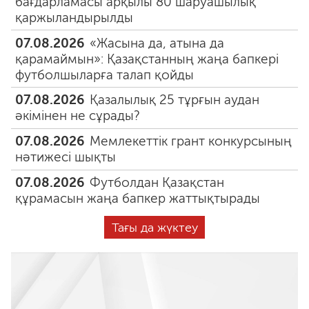
бағдарламасы арқылы 80 шаруашылық
қаржыландырылды
07.08.2026
«Жасына да, атына да
қарамаймын»: Қазақстанның жаңа бапкері
футболшыларға талап қойды
07.08.2026
Қазалылық 25 тұрғын аудан
әкімінен не сұрады?
07.08.2026
Мемлекеттік грант конкурсының
нәтижесі шықты
07.08.2026
Футболдан Қазақстан
құрамасын жаңа бапкер жаттықтырады
Тағы да жүктеу