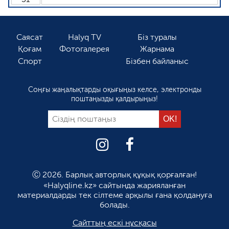
Саясат
Halyq TV
Біз туралы
Қоғам
Фотогалерея
Жарнама
Спорт
Бізбен байланыс
Соңғы жаңалықтарды оқығыңыз келсе, электронды
поштаңызды қалдырыңыз!
Ⓒ 2026. Барлық авторлық құқық қорғалған!
«Halyqline.kz» сайтында жарияланған
материалдарды тек сілтеме арқылы ғана қолдануға
болады.
Сайттың ескі нұсқасы