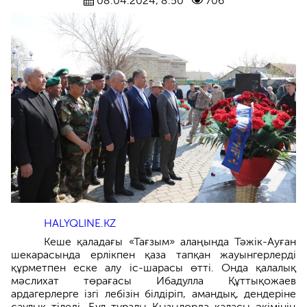
08.04.2024, 8:50
706
HALYQLINE.KZ
Кеше қаладағы «Тағзым» алаңында Тәжік-Ауған
шекарасында ерлікпен қаза тапқан жауынгерлерді
құрметпен еске алу іс-шарасы өтті. Онда қалалық
мәслихат төрағасы Ибадулла Құттықожаев
ардагерлерге ізгі лебізін білдіріп, амандық, дендеріне
саулық тіледі. Бұл туралы Қызылорда қаласы әкімінің