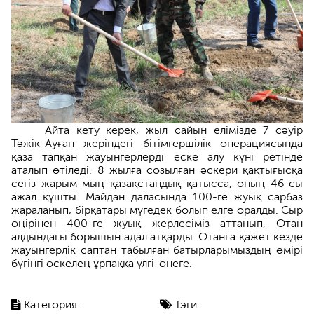
Айта кету керек, жыл сайын елімізде 7 сәуір
Тәжік-Ауған жеріндегі бітімгершілік операциясында
қаза тапқан жауынгерлерді еске алу күні ретінде
аталып өтіледі. 8 жылға созылған әскери қақтығысқа
сегіз жарым мың қазақстандық қатысса, оның 46-сы
ажал құшты. Майдан даласында 100-ге жуық сарбаз
жараланып, бірқатары мүгедек болып елге оралды. Сыр
өңірінен 400-ге жуық жерлесіміз аттанып, Отан
алдындағы борышын адал атқарды. Отанға қажет кезде
жауынгерлік саптан табылған батырларымыздың өмірі
бүгінгі өскелең ұрпаққа үлгі-өнеге.
Категория:
Тэги: