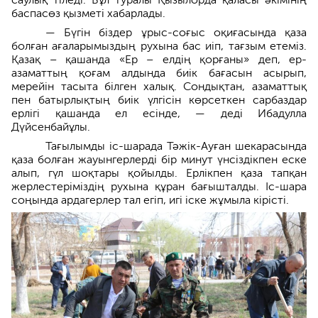
баспасөз қызметі хабарлады.
— Бүгін біздер ұрыс-соғыс оқиғасында қаза
болған ағаларымыздың рухына бас иіп, тағзым етеміз.
Қазақ – қашанда «Ер – елдің қорғаны» деп, ер-
азаматтың қоғам алдында биік бағасын асырып,
мерейін тасыта білген халық. Сондықтан, азаматтық
пен батырлықтың биік үлгісін көрсеткен сарбаздар
ерлігі қашанда ел есінде, — деді Ибадулла
Дүйсенбайұлы.
Тағылымды іс-шарада Тәжік-Ауған шекарасында
қаза болған жауынгерлерді бір минут үнсіздікпен еске
алып, гүл шоқтары қойылды. Ерлікпен қаза тапқан
жерлестеріміздің рухына құран бағышталды. Іс-шара
соңында ардагерлер тал егіп, игі іске жұмыла кірісті.