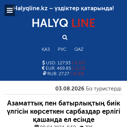
Halyqline.kz – үздіктер қатарында!
HALYQ
LINE
ҚАЗ
РУС
QAZ
USD: 127.93
(-0.57)
EUR: 469.85
(-2.13)
RUB: 27.27
(-0.03)
03.08.2026
Біз туристерді қал
Азаматтық пен батырлықтың биік
үлгісін көрсеткен сарбаздар ерлігі
қашанда ел есінде