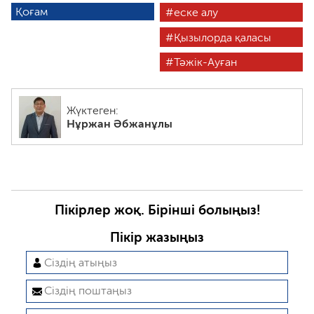
Қоғам
еске алу
Қызылорда қаласы
Тәжік-Ауған
Жүктеген:
Нұржан Әбжанұлы
Пікірлер жоқ. Бірінші болыңыз!
Пікір жазыңыз