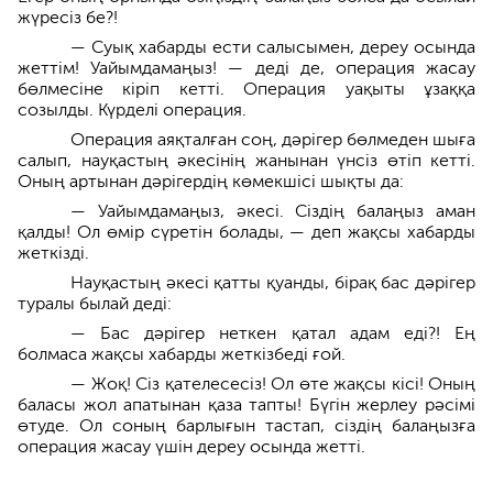
жүресіз бе?!
— Суық хабарды ести салысымeн, дереу осында
жеттім! Уайымдамаңыз! — деді де, операция жасау
бөлмесіне кіріп кетті. Операция уақыты ұзаққа
созылды. Күрделі операция.
Операция аяқталған соң, дәрігер бөлмеден шыға
салып, науқастың әкесінің жанынан үнсіз өтіп кетті.
Оның артынан дәрігердің көмекшісі шықты да:
— Уайымдамаңыз, әкесі. Сіздің балаңыз аман
қалды! Ол өмір сүретін болады, — деп жақсы хабарды
жеткізді.
Науқастың әкесі қатты қуанды, бірақ бас дәрігер
туралы былай деді:
— Бас дәрігер неткен қатал адам еді?! Ең
болмаса жақсы хабарды жеткізбеді ғой.
— Жоқ! Сіз қателесесіз! Ол өте жақсы кісі! Оның
баласы жол апатынан қаза тапты! Бүгін жерлеу рәсімі
өтуде. Ол соның барлығын тастап, сіздің балаңызға
операция жасау үшін дереу осында жетті.