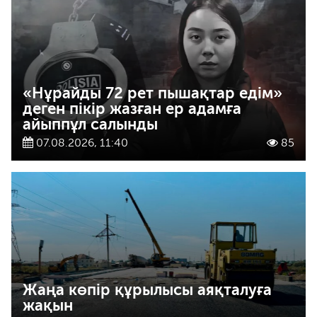
«Нұрайды 72 рет пышақтар едім»
деген пікір жазған ер адамға
айыппұл салынды
07.08.2026, 11:40
85
Жаңа көпір құрылысы аяқталуға
жақын