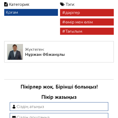
Категория:
Тэги:
Қоғам
дәрігер
өмір мен өлім
Тағылым
Жүктеген:
Нұржан Әбжанұлы
Пікірлер жоқ. Бірінші болыңыз!
Пікір жазыңыз