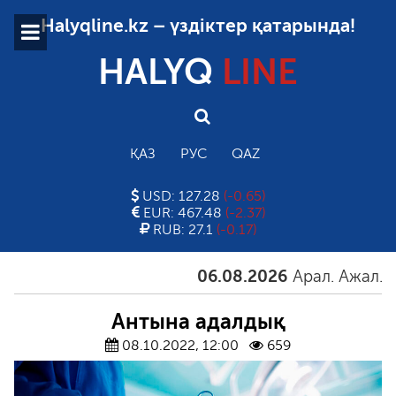
Halyqline.kz – үздіктер қатарында!
HALYQ
LINE
ҚАЗ
РУС
QAZ
USD: 127.28
(-0.65)
EUR: 467.48
(-2.37)
RUB: 27.1
(-0.17)
06.08.2026
Арал. Ажал. Айға
Антына адалдық
08.10.2022, 12:00
659