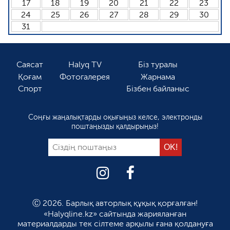
17
18
19
20
21
22
23
24
25
26
27
28
29
30
31
Саясат
Halyq TV
Біз туралы
Қоғам
Фотогалерея
Жарнама
Спорт
Бізбен байланыс
Соңғы жаңалықтарды оқығыңыз келсе, электронды
поштаңызды қалдырыңыз!
Ⓒ 2026. Барлық авторлық құқық қорғалған!
«Halyqline.kz» сайтында жарияланған
материалдарды тек сілтеме арқылы ғана қолдануға