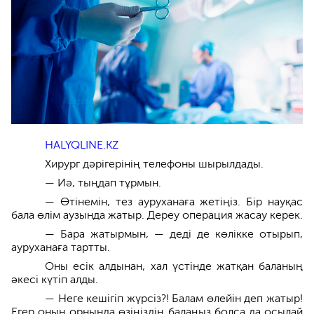
HALYQLINE.KZ
Хирург дәрігерінің телефоны шырылдады.
— Иә, тыңдап тұрмын.
— Өтінемін, тез ауруханаға жетіңіз. Бір науқас
бала өлім аузында жатыр. Дереу операция жасау керек.
— Бара жатырмын, — деді де көлікке отырып,
ауруханаға тартты.
Оны есік алдынан, хал үстінде жатқан баланың
әкесі күтіп алды.
— Неге кешігіп жүрсіз?! Балам өлейін деп жатыр!
Егер оның орнында өзіңіздің балаңыз болса да осылай