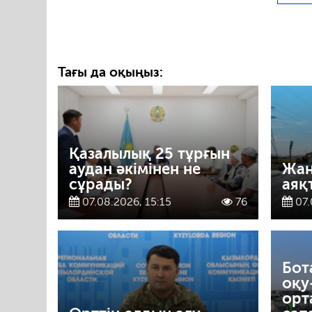
Тағы да оқыңыз:
Қазалылық 25 тұрғын
аудан әкімінен не
Жаң
сұрады?
аяқ
07.08.2026, 15:15
76
07.
Бот
оқу
орт