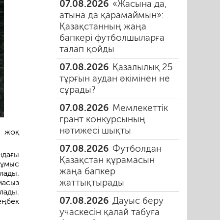
07.08.2026
«Жасына да,
атына да қарамаймын»:
Қазақстанның жаңа
бапкері футболшыларға
талап қойды
07.08.2026
Қазалылық 25
тұрғын аудан әкімінен не
сұрады?
07.08.2026
Мемлекеттік
грант конкурсының
нәтижесі шықты
 жоқ
07.08.2026
Футболдан
ндағы
Қазақстан құрамасын
жұмыс
жаңа бапкер
лады.
жаттықтырады
масыз
лады.
07.08.2026
Дауыс беру
еңбек
учаскесін қалай табуға