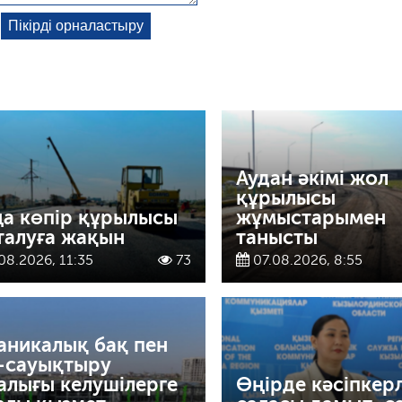
Аудан әкімі жол
құрылысы
а көпір құрылысы
жұмыстарымен
талуға жақын
танысты
08.2026, 11:35
73
07.08.2026, 8:55
аникалық бақ пен
-сауықтыру
алығы келушілерге
Өңірде кәсіпкерл