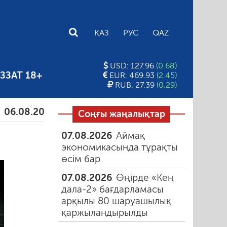
E
ҚАЗ
РУС
QAZ
USD: 127.96
(0.68)
ЗЗАТ 18+
EUR: 469.93
(2.45)
RUB: 27.39
(0.29)
08.2026
Тамыздағы таңғы түтін
06.08.2026
Құма
Соңғы жаңалықтар
07.08.2026
Аймақ
экономикасында тұрақты
өсім бар
07.08.2026
Өңірде «Кең
дала-2» бағдарламасы
арқылы 80 шаруашылық
қаржыландырылды