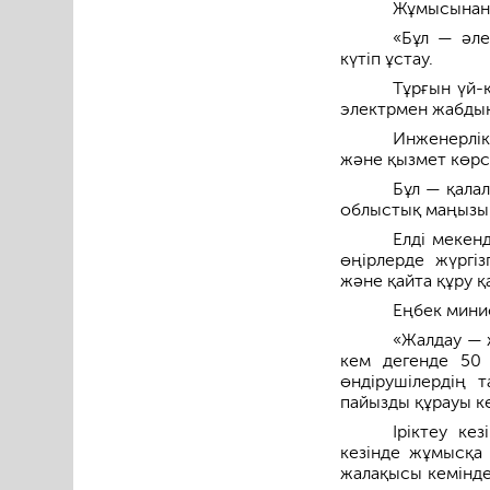
Жұмысынан 
«Бұл — әле
күтіп ұстау.
Тұрғын үй-
электрмен жабдықт
Инженерлік
және қызмет көрс
Бұл — қалал
облыстық маңызы 
Елді мекен
өңірлерде жүргіз
және қайта құру қ
Еңбек мини
«Жалдау — 
кем дегенде 50 
өндірушілердің 
пайызды құрауы к
Іріктеу ке
кезінде жұмысқ
жалақысы кемінде