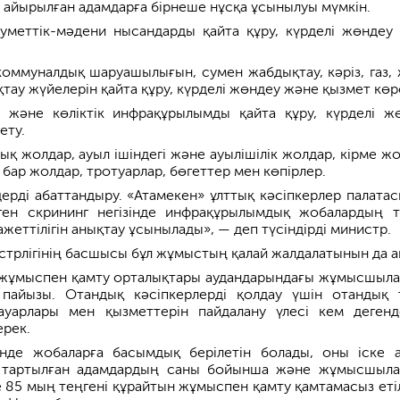
айырылған адамдарға бірнеше нұсқа ұсынылуы мүмкін.
уметтік-мәдени нысандарды қайта құру, күрделі жөндеу
коммуналдық шаруашылығын, сумен жабдықтау, кәріз, газ, 
ау жүйелерін қайта құру, күрделі жөндеу және қызмет көр
 және көліктік инфрақұрылымды қайта құру, күрделі ж
ету.
ық жолдар, ауыл ішіндегі және ауылішілік жолдар, кірме жо
бар жолдар, тротуарлар, бөгеттер мен көпірлер.
дерді абаттандыру. «Атамекен» ұлттық кәсіпкерлер палата
ген скрининг негізінде инфрақұрылымдық жобалардың ті
ажеттілігін анықтау ұсынылады», — деп түсіндірді министр.
стрлігінің басшысы бұл жұмыстың қалай жалдалатынын да а
жұмыспен қамту орталықтары аудандарындағы жұмысшыл
пайызы. Отандық кәсіпкерлерді қолдау үшін отандық 
тауарлары мен қызметтерін пайдалану үлесі кем деген
ерек.
зінде жобаларға басымдық берілетін болады, оны іске 
а тартылған адамдардың саны бойынша және жұмысшыл
 85 мың теңгені құрайтын жұмыспен қамту қамтамасыз етіл