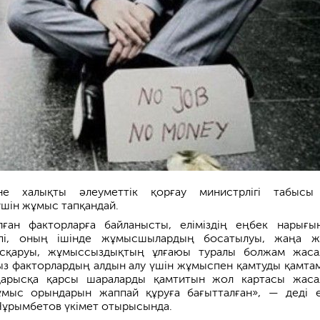
е халықты әлеуметтік қорғау министрлігі табысы
үшін жұмыс тапқандай.
ған факторларға байланысты, еліміздің еңбек нарығы
упі, оның ішінде жұмысшылардың босатылуы, жаңа 
сқаруы, жұмыссыздықтың ұлғаюы туралы болжам жаса
з факторлардың алдын алу үшін жұмыспен қамтуды қамта
дарысқа қарсы шараларды қамтитын жол картасы жаса
мыс орындарын жаппай құруға бағытталған», — деді 
Нұрымбетов үкімет отырысында.