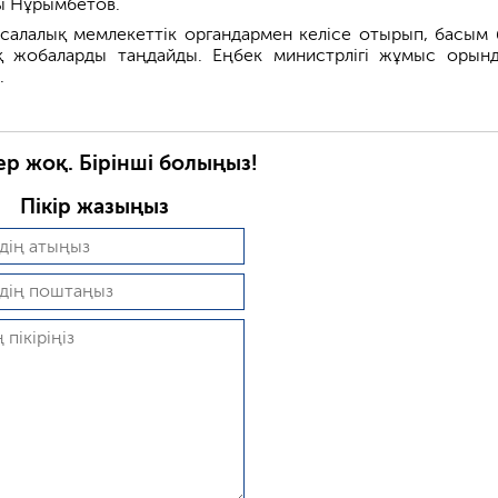
ы Нұрымбетов.
 салалық мемлекеттік органдармен келісе отырып, басым б
 жобаларды таңдайды. Еңбек министрлігі жұмыс орын
.
ер жоқ. Бірінші болыңыз!
Пікір жазыңыз