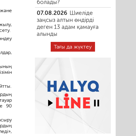
болады?
 және
07.08.2026
Шиеліде
заңсыз алтын өндірді
жылу,
деген 13 адам қамауға
сету.
алынды
өндеу
Тағы да жүктеу
лдар,
сының
зімін
йтты.
ардың
тауар
де 90
асыру
ардың
еді»,