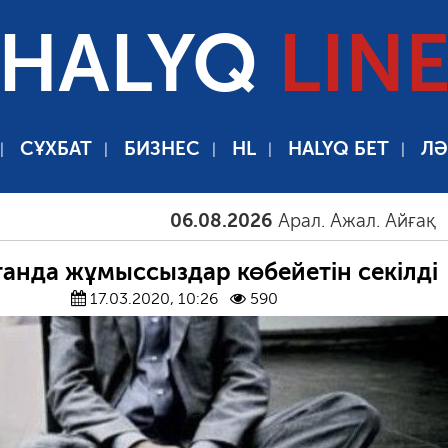
HALYQ
LIN
СҰХБАТ
БИЗНЕС
HL
HALYQ БЕТ
ЛӘ
06.08.2026
Арал. Ажал. Айғақ
06.
танда жұмыссыздар көбейетін секілді
17.03.2020, 10:26
590