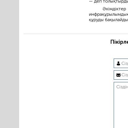
— деп толықтырд
Әкімдіктер
инфрақұрылымдық
құруды бақылайды
Пікірл