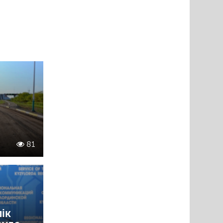
81
ік