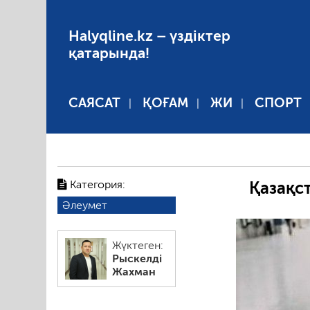
Halyqline.kz – үздіктер
қатарында!
САЯСАТ
ҚОҒАМ
ЖИ
СПОРТ
Категория:
Қазақс
Әлеумет
Жүктеген:
Рыскелді
Жахман