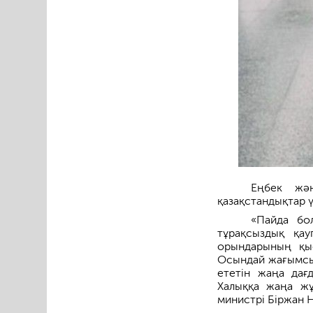
Еңбек жән
қазақстандықтар 
«Пайда бол
тұрақсыздық қа
орындарының қы
Осындай жағымсы
ететін жаңа дағ
Халыққа жаңа жұ
министрі Біржан 