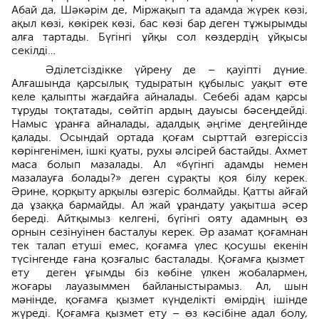
Абай да, Шәкәрім де, Міржақып та адамда жүрек көзі,
ақыл көзі, көкірек көзі, бас көзі бар деген тұжырымды
алға тартады. Бүгінгі ұйқы сол көздердің ұйқысы
секілді…
Әділетсіздікке үйрену де – қауіпті дүние.
Алғашында қарсылық тудыратын құбылыс уақыт өте
келе қалыпты жағдайға айналады. Себебі адам қарсы
тұруды тоқтатады, сөйтіп ардың дауысы бәсеңдейді.
Намыс ұранға айналады, адалдық әңгіме деңгейінде
қалады. Осындай ортада қоғам сырттай өзгеріссіз
көрінгенімен, ішкі қуаты, рухы әлсірей бастайды. Ахмет
маса болып мазалады. Ал «бүгінгі адамды немен
мазалауға болады?» деген сұрақты қоя білу керек.
Әрине, қорқыту арқылы өзгеріс болмайды. Қатты айғай
да ұзаққа бармайды. Ал жай ұрандату уақытша әсер
береді. Айтқымыз келгені, бүгінгі ояту адамның өз
орнын сезінуінен басталуы керек. Әр азамат қоғамнан
тек талап етуші емес, қоғамға үлес қосушы екенін
түсінгенде ғана қозғалыс басталады. Қоғамға қызмет
ету деген ұғымды біз көбіне үлкен жобалармен,
жоғары лауазыммен байланыстырамыз. Ал, шын
мәнінде, қоғамға қызмет күнделікті өмірдің ішінде
жүреді. Қоғамға қызмет ету – өз кәсібіне адал болу,