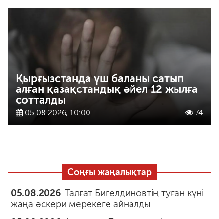
Қырғызстанда үш баланы сатып
алған қазақстандық әйел 12 жылға
сотталды
05.08.2026, 10:00
74
Соңғы жаңалықтар
05.08.2026
Талғат Бигелдиновтің туған күні
жаңа әскери мерекеге айналды