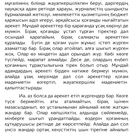
мұғалімнің білімді жауапкершілікпен беруі, дәрігердің
науқасқа адам ретінде қарауы, журналистің шындықты
бұрмаламай жеткізуі, мемлекеттік қызметшінің бюджет
қаржысын әділ игеруі, әрқайсысы қоғамды нығайтатын
әрекет. Мұндай әрекеттер бір қарағанда ұсақ көрінуі де
мүмкін. Бірақ қоғамды ұстап тұрған тіректер дәл
осындай қарапайым, бірақ салмақты әрекеттен
құралады. Бүгін де қоғам үшін жұмыс істеп жүрген
азаматтар бар. Бірақ олар атойлап, алға шығып жүрген
жоқ. Олар өз міндетін адал орындап жүр. Көбі көзге
түспейді, марапат алмайды. Десе де, олардың еңбегі
қоғамның тұрақтылығына тірек болып отыр. Мұндай
адам­дардың әрекеті бірден нәтиже бермеуі мүмкін,
алайда ұзақ мерзімде дәл сол әрекеттер қоғам
мәдение­тін өзгертіп, жауапкершілік мәдениетін
қалыптастырады.
Иә, аз болса да әрекет етіп жүргендер бар. Көзге
түсе бермейтін, аты аталмайтын, бірақ ішінен
мазасызданып, өз ұстанымынан айнымай келе жатқан
жандар бар. Олар көпшіліктің алдында сөйлемейді,
мінберге шығып ұрандатпайды, өздерін қоғамның
құтқарушысы ретінде де көрсетпейді. Алайда дәл сол
үнсіз жандар ортақ кеңістіктің шын тірегіне айналып