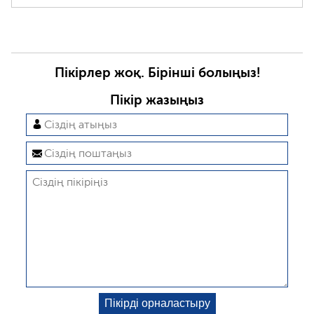
Пікірлер жоқ. Бірінші болыңыз!
Пікір жазыңыз