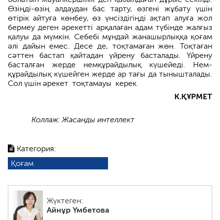
Өзіңді-өзің алдаудан бас тарту, өзгені жұбату үшін
өтірік айтуға көнбеу, өз үнсіздігіңді ақтап алуға жол
бермеу деген әрекетті арқалаған адам түбінде жалғыз
қалуы да мүмкін. Себебі мұндай жанашыр­лыққа қоғам
әлі дайын емес. Десе де, тоқтамаған жөн. Тоқтаған
сәттен бастап қайтадан үйрену басталады. Үйрену
басталған жерде немқұрайдылық күшейеді. Нем­
құрайдылық күшейген жерде ар тағы да тынышталады.
Сол үшін әрекет тоқтамауы керек.
К.ҚҰРМЕТ
Коллаж: Жасанды интеллект
Категория:
Қоғам
Жүктеген:
Айнұр Үмбетова