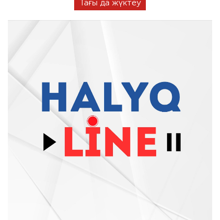
Тағы да жүктеу