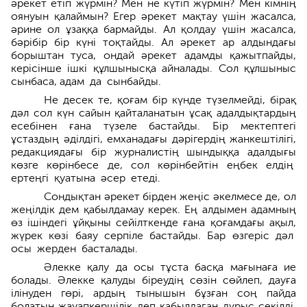
әрекет етіп жүрмін? Мен не күтіп жүрмін? Мен кімнің
оянуын қалаймын? Егер әрекет мақтау үшін жасалса,
әрине ол ұзаққа бармайды. Ал қолдау үшін жасалса,
бәрібір бір күні тоқтайды. Ал әрекет ар алдындағы
борыштан туса, ондай әрекет адамды қажытпайды,
керісінше ішкі құлшынысқа айналады. Сол құлшыныс
сынбаса, адам да сынбайды.
Не десек те, қоғам бір күнде түзел­мейді, бірақ
дәл сол күн са­йын қайталанатын ұсақ адалдықтардың
есебінен ғана түзеле бастайды. Бір мектептегі
ұстаздың әділдігі, емха­надағы дәрігердің жанкештілігі,
редак­циядағы бір журналистің шындыққа адалдығы
көзге көрінбесе де, сол көрінбейтін еңбек елдің
ертеңгі қуатына әсер етеді.
Сондықтан әрекет бірден жеңіс әкелмесе де, ол
жеңілдік дем қабылдамау керек. Ең алдымен адамның
өз ішіндегі ұйқыны се­йілткенде ғана қоғамдағы ақыл,
жүрек көзі баяу серпіле бастайды. Бар өзгеріс дәл
осы жерден басталады.
Әлекке қалу да осы тұста басқа мағынаға ие
болады. Әлекке қалу­ды біреудің сөзін сөйлеп, дауға
ілінуден гөрі, ардың тынышын бұз­ған соң пайда
болатын жауапкершілік деп қабылдаған дұрыс секілді.