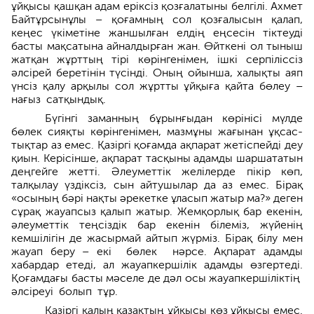
ұйқысы қашқан адам еріксіз қозғалатыны белгілі. Ахмет
Байтұр­сынұлы – қоғамның сол қозғалысын қалап,
кеңес үкіметіне жаншылған елдің еңсесін тіктеуді
басты мақсатына айналдырған жан. Өйткені ол тыныш
жатқан жұрттың тірі көрінгенімен, ішкі серпіліссіз
әлсірей беретінін түсінді. Оның ойынша, халықты аяп
үнсіз қалу арқылы сол жұртты ұйқыға қайта бөлеу –
нағыз сатқындық.
Бүгінгі заманның бұрынғыдан көрінісі мүлде
бөлек сияқты көрінгенімен, мазмұны жағынан ұқсас­
тықтар аз емес. Қазіргі қоғамда ақпарат жетіспейді деу
қиын. Кері­сінше, ақпарат тасқыны адамды шаршататын
деңгейге жетті. Әлеуметтік желілерде пікір көп,
талқылау үздіксіз, сын айтушылар да аз емес. Бірақ
«осының бәрі нақты әрекетке ұласып жатыр ма?» деген
сұрақ жауапсыз қалып жатыр. Жемқорлық бар екенін,
әлеуметтік теңсіздік бар екенін білеміз, жүйе­нің
кемшілігін де жасырмай айтып жүрміз. Бірақ білу мен
жауап беру – екі бөлек нәрсе. Ақпарат адамды
хабардар етеді, ал жауапкершілік адамды өзгертеді.
Қоғамдағы басты мәселе де дәл осы жауапкершіліктің
әлсіреуі болып тұр.
Қазіргі қалың қазақтың ұйқы­сы көз ұйқысы емес.