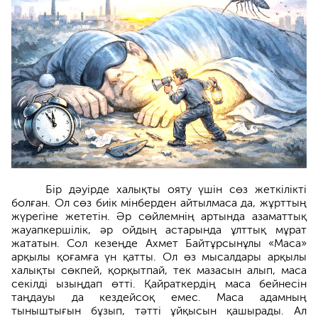
Бір дәуірде халықты ояту үшін сөз жеткілікті
болған. Ол сөз биік мінберден айтылмаса да, жұрттың
жүрегіне жететін. Әр сөйлемнің артында азаматтық
жауапкерші­лік, әр ойдың астарында ұлттық мұрат
жата­тын. Сол кезеңде Ахмет Байтұрсынұлы «Маса»
арқылы қоғамға үн қатты. Ол өз мысалдары арқылы
халықты сөкпей, қорқытпай, тек мазасын алып, маса
секілді ызыңдап өтті. Қайраткердің маса бейнесін
таңдауы да кездейсоқ емес. Маса адамның
тыныштығын бұзып, тәтті ұйқысын қашырады. Ал