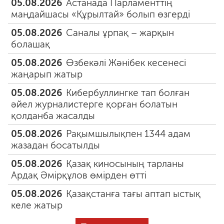
05.08.2026
Астанада Парламенттің
маңдайшасы «Құрылтай» болып өзгерді
05.08.2026
Саналы ұрпақ – жарқын
болашақ
05.08.2026
Өзбекәлі Жәнібек кесенесі
жаңарып жатыр
05.08.2026
Кибербуллингке тап болған
әйел журналистерге қорған болатын
қолданба жасалды
05.08.2026
Рақымшылықпен 1344 адам
жазадан босатылды
05.08.2026
Қазақ киносының тарланы
Ардақ Әмірқұлов өмірден өтті
05.08.2026
Қазақстанға тағы аптап ыстық
келе жатыр