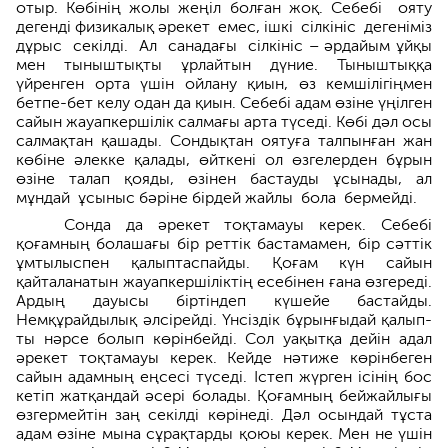
отыр. Көбінің жолы жеңіл болған жоқ. Себебі ояту
дегенді физика­лық әрекет емес, ішкі сілкініс деге­німіз
дұрыс секілді. Ал сана­дағы сілкініс – әрдайым ұйқы
мен тыныш­тықты ұрлайтын дүние. Тыныштыққа
үйренген орта үшін ойлану қиын, өз кемшілігіңмен
бетпе-бет келу одан да қиын. Себебі адам өзіне үңілген
сайын жауапкершілік салмағы арта түседі. Көбі дәл осы
салмақтан қашады. Сондықтан оятуға талпынған жан
көбіне әлекке қалады, өйткені ол өзгелерден бұрын
өзіне талап қоя­ды, өзінен бастауды ұсынады, ал
мұндай ұсыныс бәріне бірдей жайлы бола бермейді.
Сонда да әрекет тоқтамауы керек. Себебі
қоғамның болашағы бір реттік бастамамен, бір сәттік
ұмтылыспен қалыптаспайды. Қоғам күн сайын
қайталанатын жауапкершіліктің есебінен ғана өзгереді.
Ардың дауысы біртіндеп күшейе бастайды.
Немқұрайдылық әлсірейді. Үнсіздік бұрынғыдай қалып­
ты нәрсе болып көрінбейді. Сол уақытқа дейін адал
әрекет тоқтамауы керек. Кейде нәтиже көрінбеген
сайын адамның еңсесі түседі. Істеп жүрген ісінің бос
кетіп жатқандай әсері болады. Қоғамның бейжайлығы
өзгермейтін заң секілді көрінеді. Дәл осындай тұста
адам өзіне мына сұрақтарды қоюы керек. Мен не үшін