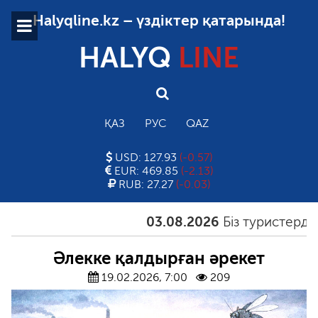
Halyqline.kz – үздіктер қатарында!
HALYQ
LINE
ҚАЗ
РУС
QAZ
USD: 127.93
(-0.57)
EUR: 469.85
(-2.13)
RUB: 27.27
(-0.03)
03.08.2026
Біз туристерді қа
Әлекке қалдырған әрекет
19.02.2026, 7:00
209