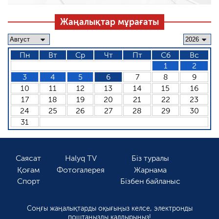
Жаңалықтар мұрағаты
Пн
Вт
Ср
Чт
Пт
Сб
Вс
1
2
3
4
5
6
7
8
9
10
11
12
13
14
15
16
17
18
19
20
21
22
23
24
25
26
27
28
29
30
31
Саясат
Halyq TV
Біз туралы
Қоғам
Фотогалерея
Жарнама
Спорт
Бізбен байланыс
Соңғы жаңалықтарды оқығыңыз келсе, электронды
поштаңызды қалдырыңыз!