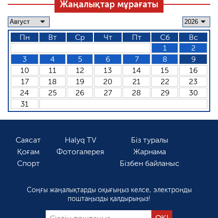
Жаңалықтар мұрағаты
Пн
Вт
Ср
Чт
Пт
Сб
Вс
1
2
3
4
5
6
7
8
9
10
11
12
13
14
15
16
17
18
19
20
21
22
23
24
25
26
27
28
29
30
31
Саясат
Halyq TV
Біз туралы
Қоғам
Фотогалерея
Жарнама
Спорт
Бізбен байланыс
Соңғы жаңалықтарды оқығыңыз келсе, электронды
поштаңызды қалдырыңыз!