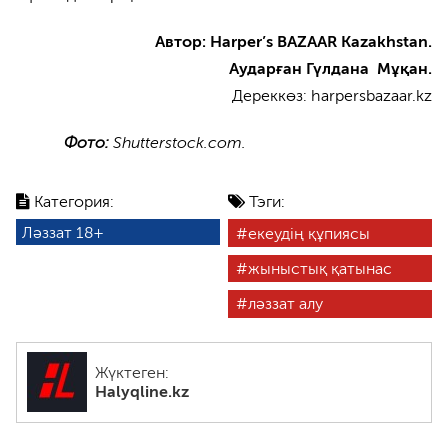
Автор
:
Harper’s BAZAAR Kazakhstan.
Аударған Гүлдана
Мұқан.
Дереккөз: harpersbazaar.kz
Фото:
Shutterstock.com.
Категория:
Тэги:
Ләззат 18+
екеудің құпиясы
жыныстық қатынас
ләззат алу
Жүктеген:
Halyqline.kz