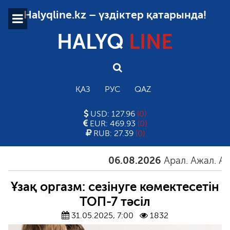
Halyqline.kz – үздіктер қатарында!
HALYQ
LINE
ҚАЗ
РУС
QAZ
USD: 127.96
(0)
EUR: 469.93
(0)
RUB: 27.39
(0)
06.08.2026
Арал. Ажал. Айғақ
Ұзақ оргазм: сезінуге көмектесетін
ТОП-7 тәсіл
31.05.2025, 7:00
1832