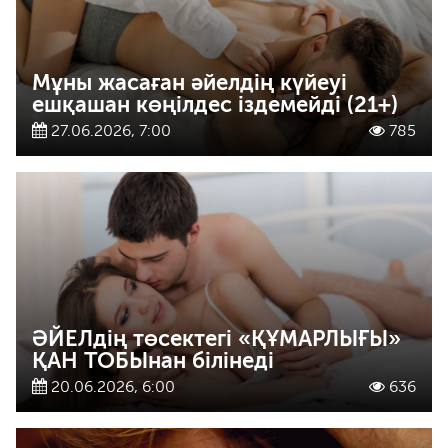
Мұны жасаған әйелдің күйеуі
ешқашан көңілдес іздемейді (21+)
27.06.2026, 7:00
785
ӘЙЕЛдің төсектегі «ҚҰМАРЛЫҒЫ»
ҚАН ТОБЫнан білінеді
20.06.2026, 6:00
636