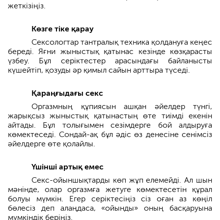
жеткізіңіз.
Көзге тіке қарау
Сексологтар тантралық техника қолдануға кеңес
береді. Яғни жыныстық қатынас кезінде көзқарасты
үзбеу. Бұл серіктестер арасындағы байланысты
күшейтіп, қозуды әр қимыл сайын арттыра түседі.
Қараңғыдағы секс
Оргазмның құпиясын ашқан әйелдер түнгі,
жарықсыз жыныстық қатынастың өте тиімді екенін
айтады. Бұл толығымен сезімдерге бой алдыруға
көмектеседі. Сондай-ақ бұл әдіс өз денесіне сенімсіз
әйелдерге өте қолайлы.
Үшінші артық емес
Секс-ойыншықтарды көп жұп елемейді. Ал шын
мәнінде, олар оргазмға жетуге көмектесетін құрал
болуы мүмкін. Егер серіктесіңіз сіз оған аз көңіл
бөлесіз деп алаңдаса, «ойынды» оның басқаруына
мүмкіндік беріңіз.