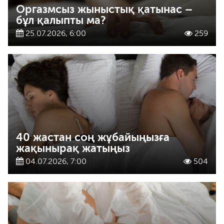
Оргазмсыз жыныстық қатынас –
бұл қалыпты ма?
25.07.2026, 6:00
259
40 жастан соң жұбайыңызға
жақынырақ жатыңыз
04.07.2026, 7:00
504