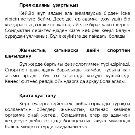
Прелюдияны ұзартыңыз
Кейбір жұп алдын ала аймалаусыз бірден іске
кірісіп кетуге бейім. Десе де, ер адамға қозу үшін бір
көзқарастың өзі жетіп жатса, әйелге біраз уақыт керек.
Сондықтан серіктесіңізден сізге көбірек көңіл бөлуін
сұраудан ұялмаңыз. Бұл екеуіңізге де пайдалы болады.
Жыныстық қатынасқа дейін спортпен
шұғылдану
Бұл жерде барлығы физиологиямен түсіндіріледі.
Спортпен шұғылдану барысында жамбас тұсына қан
ағымы артады, бұл өз кезегінде қозуды күшейтеді.
Кеңес: фитнес рөлдік ойындарға да арқау бола алады.
Қайта қуаттану
Зерттеулерге сүйенсек, вибраторларды тұрақты
қолданатын әйелдер жыныстық қатынас кезінде
оргазмға оңай жетеді. Сондықтан, егер ер адаммен
кездесуге дейін өзіңізді босаңсытып алуға мүмкіндік
болса, міндетті түрде пайдаланыңыз.