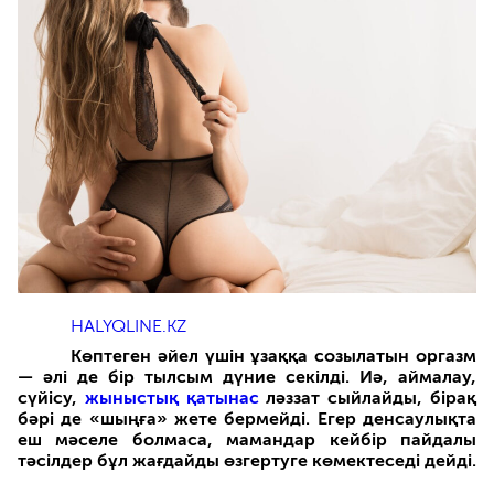
HALYQLINE.KZ
Көптеген әйел үшін ұзаққа созылатын оргазм
— әлі де бір тылсым дүние секілді. Иә, аймалау,
сүйісу,
жыныстық қатынас
ләззат сыйлайды, бірақ
бәрі де «шыңға» жете бермейді. Егер денсаулықта
еш мәселе болмаса, мамандар кейбір пайдалы
тәсілдер бұл жағдайды өзгертуге көмектеседі дейді.