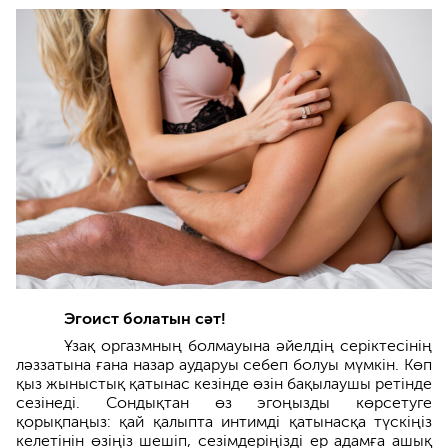
Эгоист болатын сәт!
Ұзақ оргазмның болмауына әйелдің серіктесінің
ләззатына ғана назар аударуы себеп болуы мүмкін. Көп
қыз жыныстық қатынас кезінде өзін бақылаушы ретінде
сезінеді. Сондықтан өз эгоңызды көрсетуге
қорықпаңыз: қай қалыпта интимді қатынасқа түскіңіз
келетінін өзіңіз шешіп, сезімдеріңізді ер адамға ашық