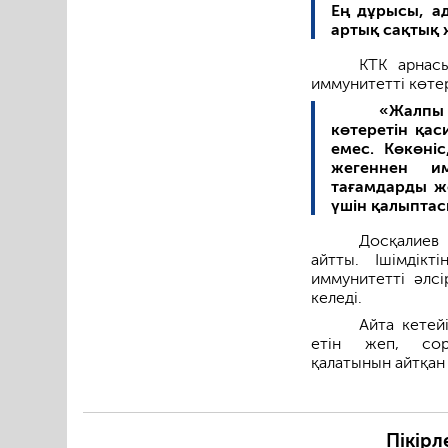
Ең дұрысы, а
артық сақтық 
КТК арнас
иммунитетті көте
«Жалпы 
көтеретін қас
емес. Көкөні
жегеннен и
тағамдарды ж
үшін қалыптас
Досқалиев 
айтты. Ішімдік
иммунитетті әлсі
келеді.
Айта кетей
етін жеп, сор
қалатынын айтқан
Пікірл