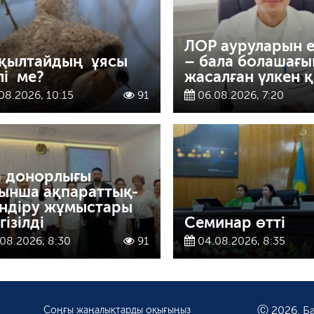
ЛОР ауруларын 
қылтайдың ұясы
– бала болашағы
лі ме?
жасалған үлкен қ
08.2026, 10:15
91
06.08.2026, 7:20
а донорлығы
ынша ақпараттық-
індіру жұмыстары
ізілді
Семинар өтті
08.2026, 8:30
91
04.08.2026, 8:35
Соңғы жаңалықтарды оқығыңыз
Ⓒ 2026. Ба