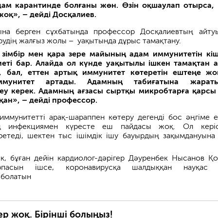
дам карантинде болғаны жөн. Өзін оқшаулап отырса,
жоқ», – дейді Досқалиев.
ына берген сұхбатында профессор Досқалиевтың айту
рудің жалғыз жолы – уақытында дұрыс тамақтану.
зімбір мен қара зере майының адам иммунитетін кі
иеті бар. Алайда ол күнде уақытылы ішкен тамақтан 
с, бал, еттен артық иммунитет көтеретін ештеңе жо
ммунитет артады. Адамның табиғатына жараты
еу керек. Адамның ағзасы сыртқы микробтарға қарсы
қан», – дейді профессор.
иммунитетті арақ-шараппен көтеру дегенді бос әңгіме е
тің инфекциямен күресте еш пайдасы жоқ. Ол кері
ретеді, шектен тыс ішімдік ішу бауырдың зақымдануына
ік, бұған дейін кардиолог-дәрігер Дәуренбек Нысанов Қ
пасын ішсе, коронавирусқа шалдыққан науқас 
 болатын
ер жоқ. Бірінші болыңыз!