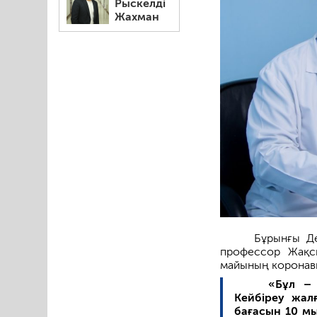
Рыскелді
Жахман
Бұрынғы Де
профессор Жақсы
майының коронави
«Бұл – 
Кейбіреу жалғ
бағасын 10 мы