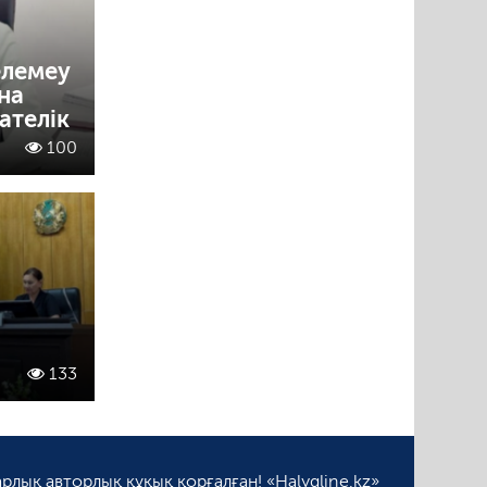
елемеу
на
ателік
100
133
рлық авторлық құқық қорғалған! «Halyqline.kz»