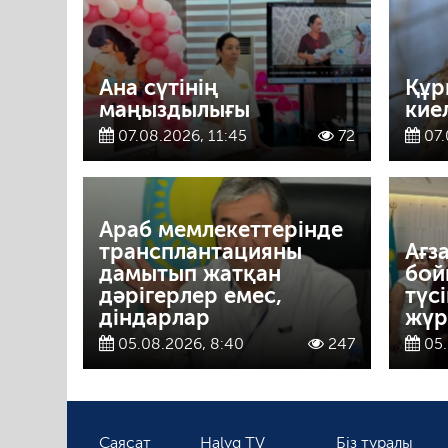
Ана сүтінің
Құр
маңыздылығы
кие
07.08.2026, 11:45
72
07.
Араб мемлекеттерінде
трансплантацияны
Ағз
дамытып жатқан
бой
дәрігерлер емес,
түс
діндарлар
жүрг
05.08.2026, 8:40
247
05.
Саясат
Halyq TV
Біз туралы