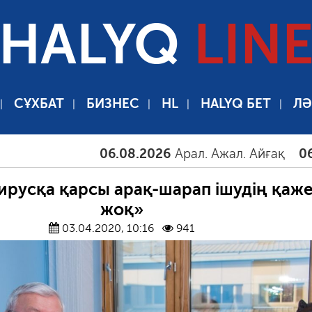
HALYQ
LIN
СҰХБАТ
БИЗНЕС
HL
HALYQ БЕТ
ЛӘ
06.08.2026
Арал. Ажал. Айғақ
06.08.20
русқа қарсы арақ-шарап ішудің қаже
жоқ»
03.04.2020, 10:16
941