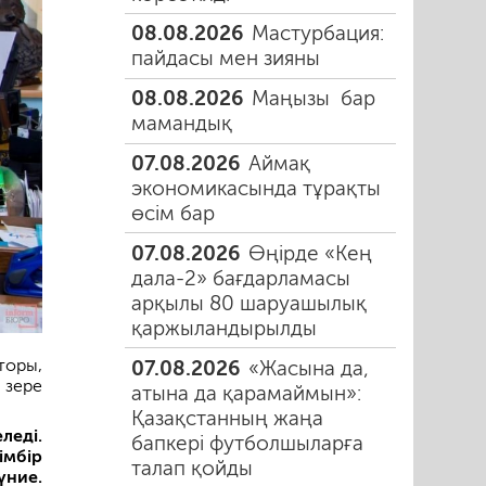
08.08.2026
Мастурбация:
пайдасы мен зияны
08.08.2026
Маңызы бар
мамандық
07.08.2026
Аймақ
экономикасында тұрақты
өсім бар
07.08.2026
Өңірде «Кең
дала-2» бағдарламасы
арқылы 80 шаруашылық
қаржыландырылды
торы,
07.08.2026
«Жасына да,
 зере
атына да қарамаймын»:
Қазақстанның жаңа
леді.
бапкері футболшыларға
імбір
талап қойды
үние.