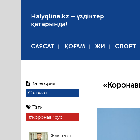
Halyqline.kz – үздіктер
қатарында!
САЯСАТ
ҚОҒАМ
ЖИ
СПОРТ
Категория:
«Коронави
Саламат
Тэги:
коронавирус
Жүктеген: