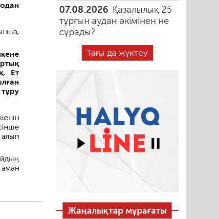
 одан
07.08.2026
Қазалылық 25
тұрғын аудан әкімінен не
сұрады?
ынша,
Тағы да жүктеу
шкене
артық
қ. Ет
лған
 тұру
кенін
сінше
 алып
ойдың
аман
Жаңалықтар мұрағаты