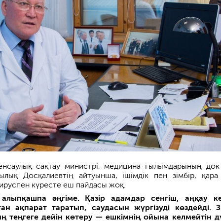
нсаулық сақтау министрі, медицина ғылымдарының док
лық Досқалиевтің айтуынша, ішімдік пен зімбір, қара
руспен күресте еш пайдасы жоқ.
алыпқашпа әңгіме. Қазір адамдар сенгіш, аңқау ке
ан ақпарат таратып, саудасын жүргізуді көздейді. З
ң теңгеге дейін көтеру — ешкімнің ойына келмейтін д