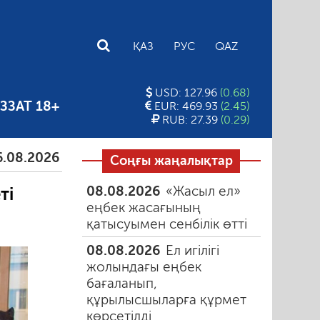
E
ҚАЗ
РУС
QAZ
USD: 127.96
(0.68)
ЗЗАТ 18+
EUR: 469.93
(2.45)
RUB: 27.39
(0.29)
26
Тамыздағы таңғы түтін
06.08.2026
Құмарлық
Соңғы жаңалықтар
08.08.2026
«Жасыл ел»
ті
еңбек жасағының
қатысуымен сенбілік өтті
08.08.2026
Ел игілігі
жолындағы еңбек
бағаланып,
құрылысшыларға құрмет
көрсетілді