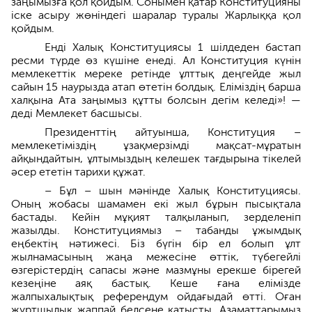
заңымызға қол қойдым. Сонымен қатар Конституцияны
іске асыру жөніндегі шаралар туралы Жарлыққа қол
қойдым.
Енді Халық Конституциясы 1 шілдеден бастап
ресми түрде өз күшіне енеді. Ал Конституция күнін
мемлекеттік мереке ретінде ұлттық деңгейде жыл
сайын 15 наурызда атап өтетін болдық. Еліміздің барша
халқына Ата заңымыз құтты болсын дегім келеді»! —
деді Мемлекет басшысы.
Президенттің айтуынша, Конституция –
мемлекетіміздің ұзақмерзімді мақсат-мұратын
айқындайтын, ұлтымыздың келешек тағдырына тікелей
әсер ететін тарихи құжат.
– Бұл – шын мәнінде Халық Конституциясы.
Оның жобасы шамамен екі жыл бұрын пысықтала
бастады. Кейін мұқият талқыланып, зерделеніп
жазылды. Конституциямыз – табанды ұжымдық
еңбектің нәтижесі. Біз бүгін бір ел болып ұлт
жылнамасының жаңа межесіне өттік, түбегейлі
өзгерістердің сапасы және мазмұны ерекше бірегей
кезеңіне аяқ бастық. Кеше ғана елімізде
жалпыхалықтық референдум ойдағыдай өтті. Оған
жұртшылық жаппай белсене қатысты. Азаматтарымыз