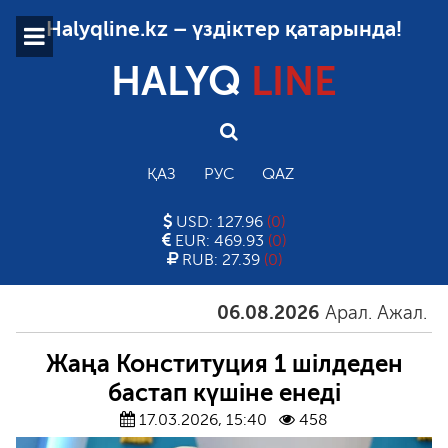
Halyqline.kz – үздіктер қатарында!
HALYQ
LINE
ҚАЗ
РУС
QAZ
USD: 127.96
(0)
EUR: 469.93
(0)
RUB: 27.39
(0)
06.08.2026
Арал. Ажал. Айға
Жаңа Конституция 1 шілдеден
бастап күшіне енеді
17.03.2026, 15:40
458