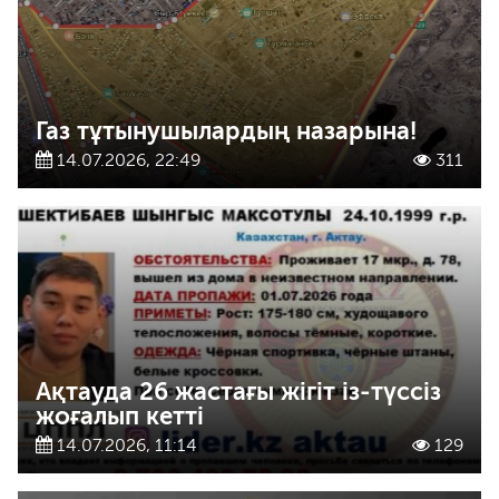
Газ тұтынушылардың назарына!
14.07.2026, 22:49
311
Ақтауда 26 жастағы жігіт із-түссіз
жоғалып кетті
14.07.2026, 11:14
129