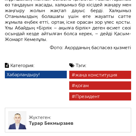
өз таңдауын жасады, халқымыз бір кісідей жаңару мен
жаңғыру жолын жақтап дауыс берді. Халқымыз
Отанымыздың болашағы үшін өте жауапты сәтте
жұмыла еңбек етті, ортақ іске орасан зор үлес қосты.
Ұлы Абайдың «Бірлік – ақылға бірлік» деген өсиет сөзі
осындай кезде айтылған болса керек, – дейді Қасым-
Жомарт Кемелұлы.
Фото: Ақорданың баспасөз қызметі
Категория:
Тэги:
Хабарландыру!
жаңа конституция
қоғам
Президент
Жүктеген:
Тұрар Бекмырзаев