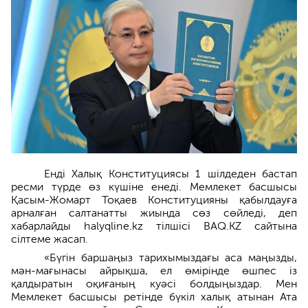
Енді Халық Конституциясы 1 шілдеден бастап
ресми түрде өз күшіне енеді. Мемлекет басшысы
Қасым-Жомарт Тоқаев Конституцияны қабылдауға
арналған салтанатты жиында сөз сөйледі, деп
хабарлайды halyqline.kz тілшісі BAQ.KZ сайтына
сілтеме жасап.
«Бүгін баршаңыз тарихымыздағы аса маңызды,
мән-мағынасы айрықша, ел өмірінде өшпес із
қалдыратын оқиғаның куәсі болдыңыздар. Мен
Мемлекет басшысы ретінде бүкіл халық атынан Ата