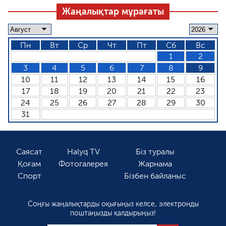
Жаңалықтар мұрағаты
Пн
Вт
Ср
Чт
Пт
Сб
Вс
1
2
3
4
5
6
7
8
9
10
11
12
13
14
15
16
17
18
19
20
21
22
23
24
25
26
27
28
29
30
31
Саясат
Halyq TV
Біз туралы
Қоғам
Фотогалерея
Жарнама
Спорт
Бізбен байланыс
Соңғы жаңалықтарды оқығыңыз келсе, электронды
поштаңызды қалдырыңыз!