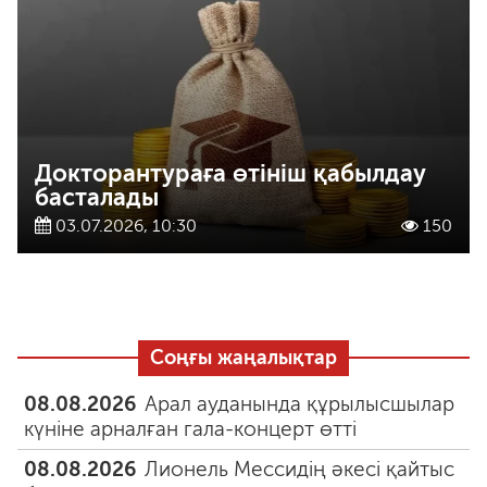
Докторантураға өтініш қабылдау
басталады
03.07.2026, 10:30
150
Соңғы жаңалықтар
08.08.2026
Арал ауданында құрылысшылар
күніне арналған гала-концерт өтті
08.08.2026
Лионель Мессидің әкесі қайтыс