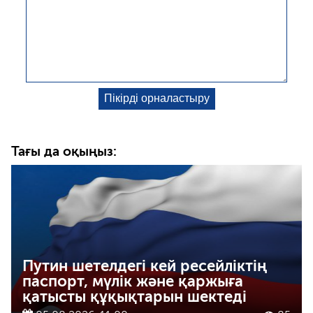
Тағы да оқыңыз:
Путин шетелдегі кей ресейліктің
паспорт, мүлік және қаржыға
қатысты құқықтарын шектеді