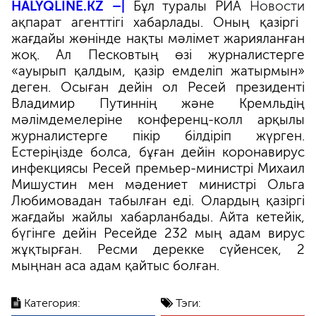
HALYQLINE.KZ –|
Бұл туралы РИА
Новости
ақпарат агенттігі хабарлады.
Оның қазіргі
жағдайы
жөнінде нақты мәлімет жарияланған
жоқ. Ал
Песковтың өзі журналистерге
«
ауырып қалдым, қазір емделіп жатырмын
»
деген.
Осыған дейін ол Ресей президенті
Владимир Путиннің және Кремльдің
мәлімдемелеріне конференц-колл арқылы
журналистерге пікір білдіріп жүрген.
Естеріңізде болса, б
ұған дейін
коронавирус
инфекциясы
Ресей премьер-министрі Михаил
Мишустин мен мәдениет министрі Ольга
Любимова
дан табылған еді. Олардың қазіргі
жағдайы жайлы хабарланбады.
Айта кетейік,
бүгінге дейін Ресейде 232 мың адам вирус
жұқтырған. Ресми дерекке сүйенсек, 2
мыңнан аса адам қайтыс болған.
Категория:
Тэги: