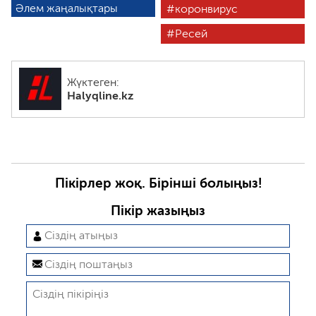
Әлем жаңалықтары
коронвирус
Ресей
Жүктеген:
Halyqline.kz
Пікірлер жоқ. Бірінші болыңыз!
Пікір жазыңыз