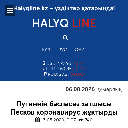
Halyqline.kz – үздіктер қатарында!
HALYQ
LINE
ҚАЗ
РУС
QAZ
USD: 127.93
(-0.57)
EUR: 469.85
(-2.13)
RUB: 27.27
(-0.03)
06.08.2026
Құмарлық эпи
Путиннің баспасөз хатшысы
Песков коронавирус жұқтырды
13.05.2020, 0:07
740