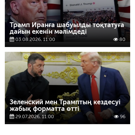
Трамп Иранға шабуылды тоқтатуға
дайын екенін мәлімдеді
03.08.2026, 11:00
80
Зеленский мен Трамптың кездесуі
жабық форматта өтті
29.07.2026, 11:00
96