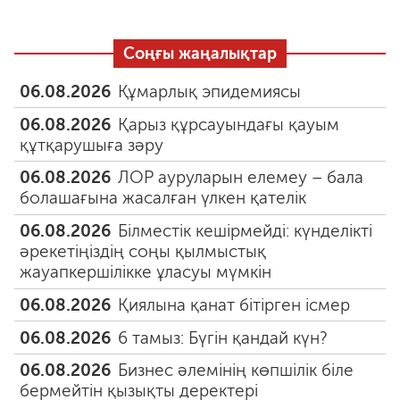
Соңғы жаңалықтар
06.08.2026
Құмарлық эпидемиясы
06.08.2026
Қарыз құрсауындағы қауым
құтқарушыға зәру
06.08.2026
ЛОР ауруларын елемеу – бала
болашағына жасалған үлкен қателік
06.08.2026
Білместік кешірмейді: күнделікті
әрекетіңіздің соңы қылмыстық
жауапкершілікке ұласуы мүмкін
06.08.2026
Қиялына қанат бітірген ісмер
06.08.2026
6 тамыз: Бүгін қандай күн?
06.08.2026
Бизнес әлемінің көпшілік біле
бермейтін қызықты деректері