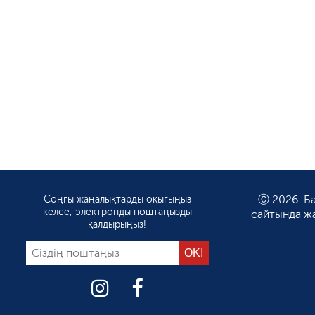
Соңғы жаңалықтарды оқығыңыз
Ⓒ 2026. Ба
келсе, электронды поштаңызды
сайтында ж
қалдырыңыз!