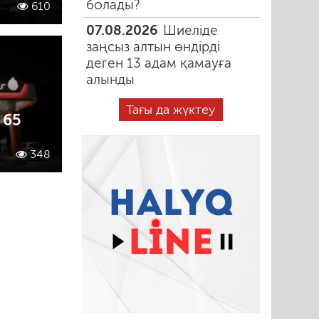
болады?
610
07.08.2026
Шиеліде
заңсыз алтын өндірді
деген 13 адам қамауға
алынды
Тағы да жүктеу
 65
348