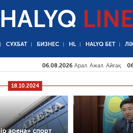
HALYQ
LIN
СҰХБАТ
БИЗНЕС
HL
HALYQ БЕТ
ЛӘ
06.08.2026
Арал. Ажал. Айғақ
06.08.2
18.10.2024
ір арена» спорт