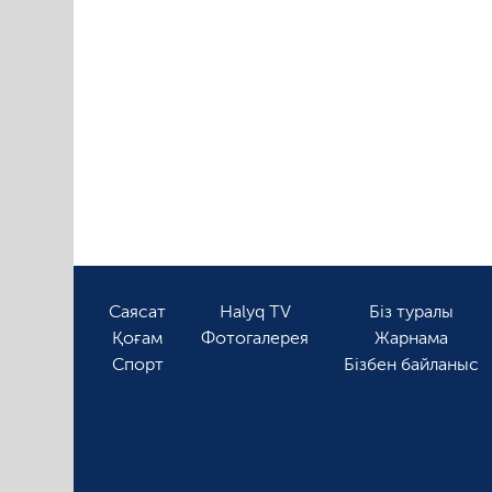
Саясат
Halyq TV
Біз туралы
Қоғам
Фотогалерея
Жарнама
Спорт
Бізбен байланыс