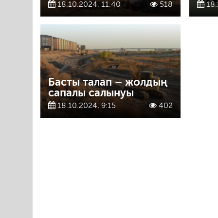
18.10.2024, 11:40
518
18.
Басты талап – жолдың
сапалы салынуы
18.10.2024, 9:15
402