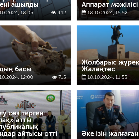
ені ашылды
Аппарат мәжілісі
10.2024, 18:05
942
18.10.2024, 15:52
Жолбарыс жүрек
дың басы
Жалаңтөс
10.2024, 12:00
715
18.10.2024, 11:55
лу сөз терген
лақ» атты
публикалық
ндар айтысы өтті
Әке ізін жалғаған