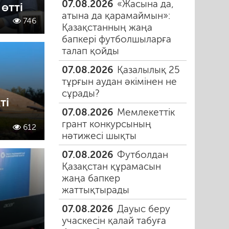
07.08.2026
«Жасына да,
 өтті
атына да қарамаймын»:
746
Қазақстанның жаңа
бапкері футболшыларға
талап қойды
07.08.2026
Қазалылық 25
тұрғын аудан әкімінен не
сұрады?
ті
07.08.2026
Мемлекеттік
грант конкурсының
612
нәтижесі шықты
07.08.2026
Футболдан
Қазақстан құрамасын
жаңа бапкер
жаттықтырады
07.08.2026
Дауыс беру
учаскесін қалай табуға