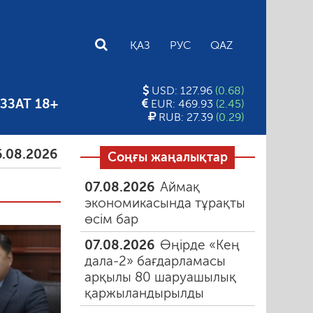
E
ҚАЗ
РУС
QAZ
USD: 127.96
(0.68)
ЗЗАТ 18+
EUR: 469.93
(2.45)
RUB: 27.39
(0.29)
026
Тамыздағы таңғы түтін
06.08.2026
Құмарлық
Соңғы жаңалықтар
07.08.2026
Аймақ
экономикасында тұрақты
өсім бар
07.08.2026
Өңірде «Кең
дала-2» бағдарламасы
арқылы 80 шаруашылық
қаржыландырылды