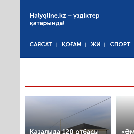
Halyqline.kz – үздіктер
қатарында!
САЯСАТ
ҚОҒАМ
ЖИ
СПОРТ
Қазалыда 120 отбасы
«Әм