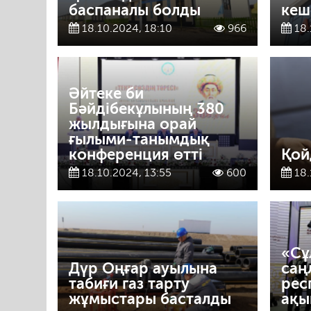
баспаналы болды
кеш
18.10.2024, 18:10
966
18.
Әйтеке би
Бәйдібекұлының 380
жылдығына орай
ғылыми-танымдық
конференция өтті
Қой
18.10.2024, 13:55
600
18.
«Сұ
Дүр Оңғар ауылына
саң
табиғи газ тарту
рес
жұмыстары басталды
ақы