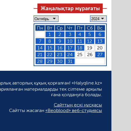
Жаңалықтар мұрағаты
Пн
Вт
Ср
Чт
Пт
Сб
Вс
1
2
3
4
5
6
7
8
9
10
11
12
13
14
15
16
17
18
19
20
21
22
23
24
25
26
27
28
29
30
31
рлық авторлық құқық қорғалған! «Halyqline.kz»
арияланған материалдарды тек сілтеме арқылы
ғана қолдануға болады.
Сайттың ескі нұсқасы
Сайтты жасаған
«Beoblood» веб-студиясы