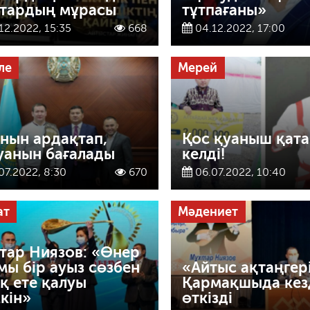
тардың мұрасы
тұтпағаны»
12.2022, 15:35
668
04.12.2022, 17:00
ле
Мерей
нын ардақтап,
Қос қуаныш қат
уанын бағалады
келді!
07.2022, 8:30
670
06.07.2022, 10:40
ат
Мәдениет
тар Ниязов: «Өнер
мы бір ауыз сөзбен
«Айтыс ақтаңгер
қ ете қалуы
Қармақшыда кез
кін»
өткізді