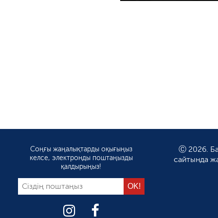
Соңғы жаңалықтарды оқығыңыз
Ⓒ 2026. Ба
келсе, электронды поштаңызды
сайтында ж
қалдырыңыз!