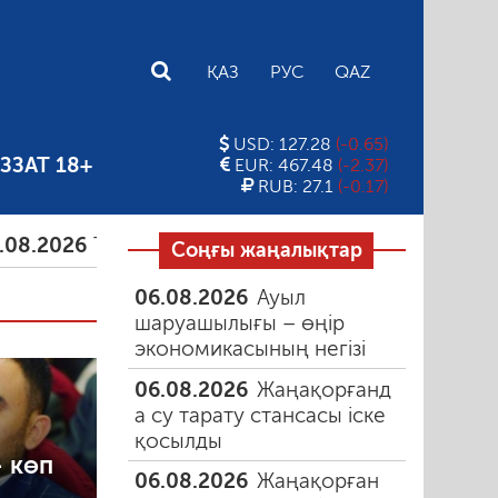
E
ҚАЗ
РУС
QAZ
USD: 127.28
(-0.65)
ЗЗАТ 18+
EUR: 467.48
(-2.37)
RUB: 27.1
(-0.17)
26
Тамыздағы таңғы түтін
06.08.2026
Құмарлық 
Соңғы жаңалықтар
06.08.2026
Ауыл
шаруашылығы – өңір
экономикасының негізі
06.08.2026
Жаңақорғанд
а су тарату стансасы іске
қосылды
 көп
06.08.2026
Жаңақорған