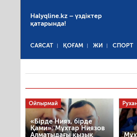
Halyqline.kz – үздіктер
қатарында!
САЯСАТ
ҚОҒАМ
ЖИ
СПОРТ
Ойпырмай
Руха
«Бірде Нияз, бірде
Қами»: Мұхтар Ниязов
Алматыдағы қызық
Мұх