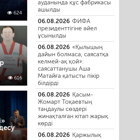
ауданында құс фабрикасы
ашылды
624
06.08.2026
ФИФА
президенттігіне әйел
ұсынылды
06.08.2026
«Қылышың
дайын болмаса, саясатқа
келмей-ақ қой»:
ар
саясаттанушы Аша
Матайға қатысты пікір
616
білдірді
06.08.2026
Қасым-
Жомарт Тоқаевтың
таңдаулы сөздері
жинақталған кітап жарық
і»
көрді
десу
06.08.2026
Қаржылық