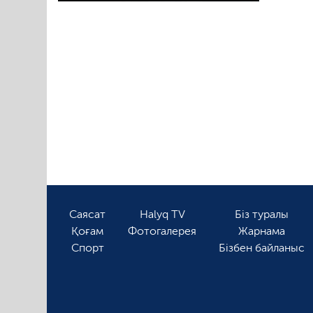
Саясат
Halyq TV
Біз туралы
Қоғам
Фотогалерея
Жарнама
Спорт
Бізбен байланыс