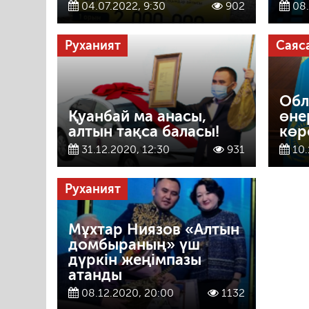
04.07.2022, 9:30
902
08.
Руханият
Саяс
Обл
Қуанбай ма анасы,
өне
алтын тақса баласы!
көр
31.12.2020, 12:30
931
10.
Руханият
Мұхтар Ниязов «Алтын
домбыраның» үш
дүркін жеңімпазы
атанды
08.12.2020, 20:00
1132