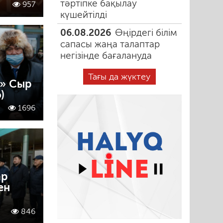
тәртіпке бақылау
957
күшейтілді
06.08.2026
Өңірдегі білім
сапасы жаңа талаптар
негізінде бағалануда
Тағы да жүктеу
» Сыр
)
1696
ар
ен
846