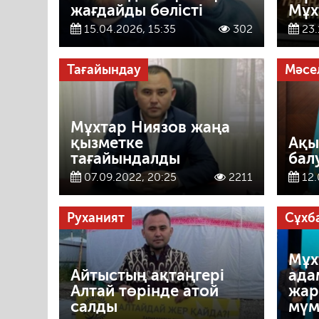
жағдайды бөлісті
Мұх
15.04.2026, 15:35
302
23.
Тағайындау
Мәсе
Мұхтар Ниязов жаңа
қызметке
Ақы
тағайындалды
бал
07.09.2022, 20:25
2211
12.
Руханият
Сұхб
Мұх
Айтыстың ақтаңгері
ада
Алтай төрінде атой
жар
салды
мүм