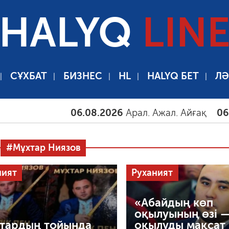
HALYQ
LIN
СҰХБАТ
БИЗНЕС
HL
HALYQ БЕТ
ЛӘ
06.08.2026
Арал. Ажал. Айғақ
06.08.20
#Мұхтар Ниязов
ният
Руханият
«Абайдың көп
оқылуының өзі —
тардың тойында
оқылуды мақсат