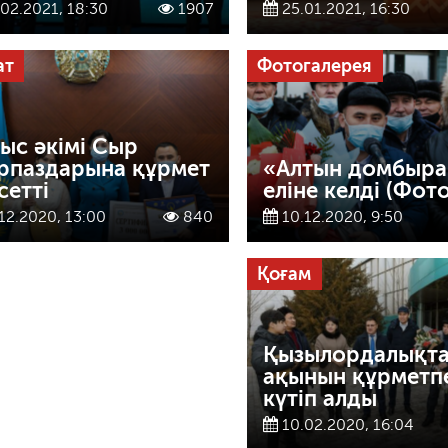
02.2021, 18:30
1907
25.01.2021, 16:30
ат
Фотогалерея
ыс әкімі Сыр
рпаздарына құрмет
«Алтын домбыра
сетті
еліне келді (Фото
12.2020, 13:00
840
10.12.2020, 9:50
Қоғам
Қызылордалықт
ақынын құрметп
күтіп алды
10.02.2020, 16:04