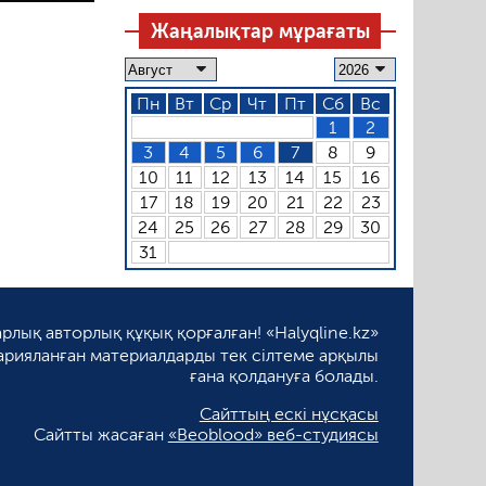
Жаңалықтар мұрағаты
Пн
Вт
Ср
Чт
Пт
Сб
Вс
1
2
3
4
5
6
7
8
9
10
11
12
13
14
15
16
17
18
19
20
21
22
23
24
25
26
27
28
29
30
31
рлық авторлық құқық қорғалған! «Halyqline.kz»
арияланған материалдарды тек сілтеме арқылы
ғана қолдануға болады.
Сайттың ескі нұсқасы
Сайтты жасаған
«Beoblood» веб-студиясы