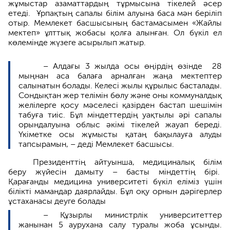
жұмыстар азаматтардың тұрмысына тікелей әсер
етеді. Ұрпақтың сапалы білім алуына баса мән беріліп
отыр. Мемлекет басшысының бастамасымен «Жайлы
мектеп» ұлттық жобасы қолға алынған. Ол бүкіл ел
көлемінде жүзеге асырылып жатыр.
– Алдағы 3 жылда осы өңірдің өзінде 28
мыңнан аса балаға арналған жаңа мектептер
салынатын болады. Келесі жылы құрылыс басталады.
Сондықтан жер телімін бөлу және оны коммуналдық
желілерге қосу мәселесі қазірден бастап шешімін
табуға тиіс. Бұл міндеттердің уақтылы әрі сапалы
орындалуына облыс әкімі тікелей жауап береді.
Үкіметке осы жұмысты қатаң бақылауға алуды
тапсырамын, – деді Мемлекет басшысы.
Президенттің айтуынша, медициналық білім
беру жүйесін дамыту – басты міндеттің бірі.
Қарағанды медицина университеті бүкіл еліміз үшін
білікті мамандар даярлайды. Бұл оқу орнын дәрігерлер
ұстаханасы деуге болады
– Құзырлы министрлік университеттер
жанынан 5 аурухана салу туралы жоба ұсынды.