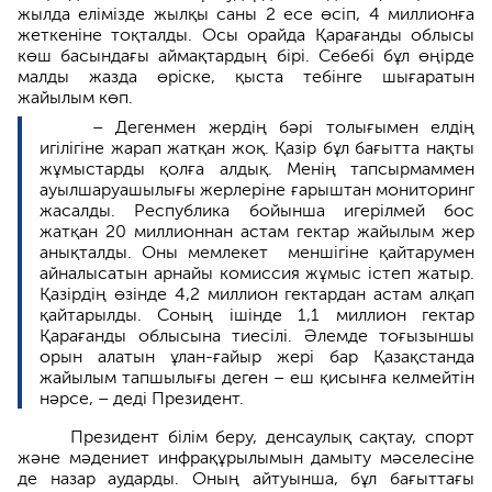
жылда елімізде жылқы саны 2 есе өсіп, 4 миллионға
жеткеніне тоқталды. Осы орайда Қарағанды облысы
көш басындағы аймақтардың бірі. Себебі бұл өңірде
малды жазда өріске, қыста тебінге шығаратын
жайылым көп.
– Дегенмен жердің бәрі толығымен елдің
игілігіне жарап жатқан жоқ. Қазір бұл бағытта нақты
жұмыстарды қолға алдық. Менің тапсырмаммен
ауылшаруашылығы жерлеріне ғарыштан мониторинг
жасалды. Республика бойынша игерілмей бос
жатқан 20 миллионнан астам гектар жайылым жер
анықталды. Оны мемлекет меншігіне қайтарумен
айналысатын арнайы комиссия жұмыс істеп жатыр.
Қазірдің өзінде 4,2 миллион гектардан астам алқап
қайтарылды. Соның ішінде 1,1 миллион гектар
Қарағанды облысына тиесілі. Әлемде тоғызыншы
орын алатын ұлан-ғайыр жері бар Қазақстанда
жайылым тапшылығы деген – еш қисынға келмейтін
нәрсе, – деді Президент.
Президент білім беру, денсаулық сақтау, спорт
және мәдениет инфрақұрылымын дамыту мәселесіне
де назар аударды. Оның айтуынша, бұл бағыттағы