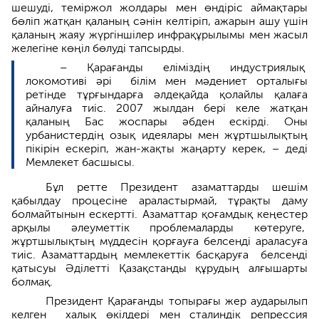
шешуді, теміржол жолдары мен өндіріс аймақтары
бөліп жатқан қаланың сәнін келтіріп, ажарын ашу үшін
қаланың жаяу жүргіншілер инфрақұрылымы мен жасыл
желегіне көңіл бөлуді тапсырды.
– Қарағанды еліміздің индустриялық
локомотиві әрі білім мен мәдениет орталығы
ретінде тұрғындарға әлдеқайда қолайлы қалаға
айналуға тиіс. 2007 жылдан бері келе жатқан
қаланың Бас жоспары әбден ескірді. Оны
урбанистердің озық идеялары мен жұртшылықтың
пікірін ескеріп, жан-жақты жаңарту керек, – деді
Мемлекет басшысы.
Бұл ретте Президент азаматтарды шешім
қабылдау процесіне араластырмай, тұрақты даму
болмайтынын ескертті. Азаматтар қоғамдық кеңестер
арқылы әлеуметтік проблемаларды көтеруге,
жұртшылықтың мүддесін қорғауға белсенді араласуға
тиіс. Азаматтардың мемлекеттік басқаруға белсенді
қатысуы Әділетті Қазақстанды құрудың алғышарты
болмақ.
Президент Қарағанды топырағы жер аударылып
келген халық өкілдері мен сталиндік репрессия