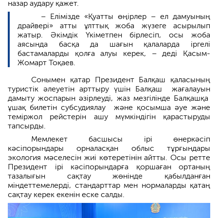
назар аудару қажет.
– Елімізде «Қуатты өңірлер – ел дамуының
драйвері» атты ұлттық жоба жүзеге асырылып
жатыр. Әкімдік Үкіметпен бірлесіп, осы жоба
аясында басқа да шағын қалаларда іргелі
бастамаларды қолға алуы керек, – деді Қасым-
Жомарт Тоқаев.
Сонымен қатар Президент Балқаш қаласының
туристік әлеуетін арттыру үшін Балқаш жағалауын
дамыту жоспарын әзірлеуді, жаз мезгілінде Балқашқа
ұшақ билетін субсудиялау және қосымша әуе және
теміржол рейстерін ашу мүмкіндігін қарастыруды
тапсырды.
Мемлекет басшысы ірі өнеркәсіп
кәсіпорындары орналасқан облыс тұрғындары
экология мәселесін жиі көтеретінін айтты. Осы ретте
Президент ірі кәсіпорындарға қоршаған ортаның
тазалығын сақтау жөнінде қабылданған
міндеттемелерді, стандарттар мен нормаларды қатаң
сақтау керек екенін еске салды.