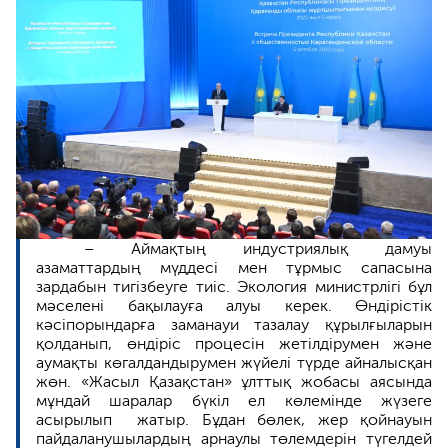
– Аймақтың индустриялық дамуы
азаматтардың мүддесі мен тұрмыс сапасына
зардабын тигізбеуге тиіс. Экология министрлігі бұл
мәселені бақылауға алуы керек. Өндірістік
кәсіпорындарға заманауи тазалау құрылғыларын
қолданып, өндіріс процесін жетілдірумен және
аумақты көгалдандырумен жүйелі түрде айналысқан
жөн. «Жасыл Қазақстан» ұлттық жобасы аясында
мұндай шаралар бүкіл ел көлемінде жүзеге
асырылып жатыр. Бұдан бөлек, жер қойнауын
пайдаланушылардың арнаулы төлемдерін түгелдей