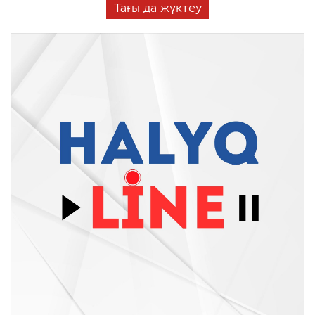
Тағы да жүктеу