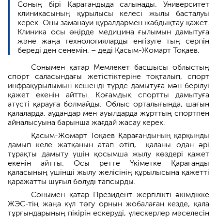
Соның бірі Қарағандыда салынады. Университет
клиникасының құрылысы келесі жылы басталуы
керек. Оны заманауи құралдармен жабдықтау қажет.
Клиника осы өңірде медицина ғылымын дамытуға
және жаңа технологияларды енгізуге тың серпін
береді ден сенемін, – деді Қасым-Жомарт Тоқаев.
Сонымен қатар Мемлекет басшысы облыстың
спорт саласындағы жетістіктеріне тоқталып, спорт
инфрақұрылымын кешенді түрде дамытуға мән берілуі
қажет екенін айтты. Қоғамдық спортты дамытуға
атүсті қарауға болмайды. Облыс орталығында, шағын
қалаларда, аудандар мен ауылдарда жұрттың спортпен
айналысуына барынша жағдай жасау керек.
Қасым-Жомарт Тоқаев Қарағандының қарқынды
дамып келе жатқанын атап өтіп, қаланы одан әрі
тұрақты дамыту үшін қосымша жылу көздері қажет
екенін айтты. Осы ретте Үкіметке Қарағанды
қаласының үшінші жылу желісінің құрылысына қажетті
қаражатты шұғыл бөлуді тапсырды.
Сонымен қатар Президент жергілікті әкімдікке
ЖЭС-тің жаңа күл төгу орнын жобалаған кезде, қала
тұрғындарының пікірін ескеруді, үлескерлер мәселесін