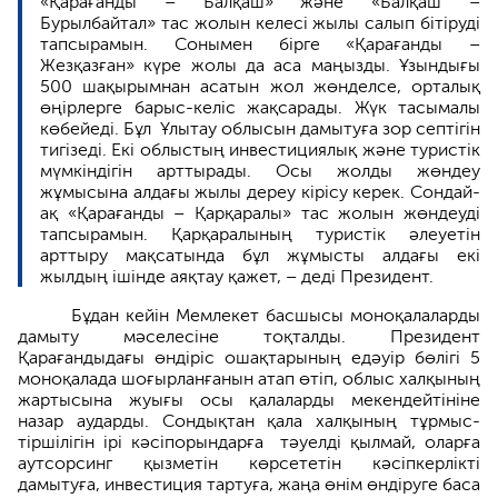
«Қарағанды – Балқаш» және «Балқаш –
Бурылбайтал» тас жолын келесі жылы салып бітіруді
тапсырамын. Сонымен бірге «Қарағанды –
Жезқазған» күре жолы да аса маңызды. Ұзындығы
500 шақырымнан асатын жол жөнделсе, орталық
өңірлерге барыс-келіс жақсарады. Жүк тасымалы
көбейеді. Бұл Ұлытау облысын дамытуға зор септігін
тигізеді. Екі облыстың инвестициялық және туристік
мүмкіндігін арттырады. Осы жолды жөндеу
жұмысына алдағы жылы дереу кірісу керек. Сондай-
ақ «Қарағанды – Қарқаралы» тас жолын жөндеуді
тапсырамын. Қарқаралының туристік әлеуетін
арттыру мақсатында бұл жұмысты алдағы екі
жылдың ішінде аяқтау қажет, – деді Президент.
Бұдан кейін Мемлекет басшысы моноқалаларды
дамыту мәселесіне тоқталды. Президент
Қарағандыдағы өндіріс ошақтарының едәуір бөлігі 5
моноқалада шоғырланғанын атап өтіп, облыс халқының
жартысына жуығы осы қалаларды мекендейтініне
назар аударды. Сондықтан қала халқының тұрмыс-
тіршілігін ірі кәсіпорындарға тәуелді қылмай, оларға
аутсорсинг қызметін көрсететін кәсіпкерлікті
дамытуға, инвестиция тартуға, жаңа өнім өндіруге баса