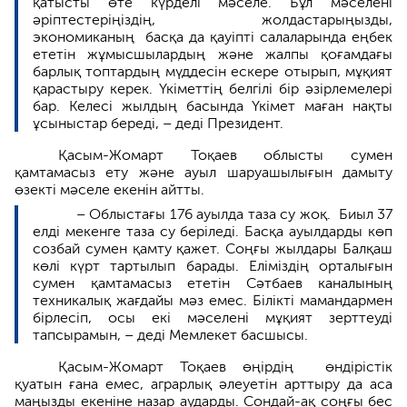
қатысты өте күрделі мәселе. Бұл мәселені
әріптестеріңіздің, жолдастарыңызды,
экономиканың басқа да қауіпті салаларында еңбек
ететін жұмысшылардың және жалпы қоғамдағы
барлық топтардың мүддесін ескере отырып, мұқият
қарастыру керек. Үкіметтің белгілі бір әзірлемелері
бар. Келесі жылдың басында Үкімет маған нақты
ұсыныстар береді, – деді Президент.
Қасым-Жомарт Тоқаев облысты сумен
қамтамасыз ету және ауыл шаруашылығын дамыту
өзекті мәселе екенін айтты.
– Облыстағы 176 ауылда таза су жоқ. Биыл 37
елді мекенге таза су беріледі. Басқа ауылдарды көп
созбай сумен қамту қажет. Соңғы жылдары Балқаш
көлі күрт тартылып барады. Еліміздің орталығын
сумен қамтамасыз ететін Сәтбаев каналының
техникалық жағдайы мәз емес. Білікті мамандармен
бірлесіп, осы екі мәселені мұқият зерттеуді
тапсырамын, – деді Мемлекет басшысы.
Қасым-Жомарт Тоқаев өңірдің өндірістік
қуатын ғана емес, аграрлық әлеуетін арттыру да аса
маңызды екеніне назар аударды. Сондай-ақ соңғы бес