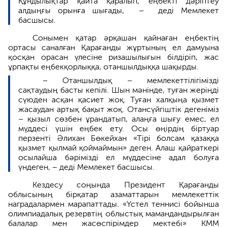
Құндылықтар қайта қаралып, еңбекті дәріптеу
алдыңғы орынға шығады, – деді Мемлекет
басшысы.
Сонымен қатар әрқашан қайнаған еңбектің
ортасы саналған Қарағанды жұртының ел дамуына
қосқан орасан үлесіне ризашылығын білдіріп, жас
ұрпақты еңбекқорлыққа, отаншылдыққа шақырды.
– Отаншылдық – мемлекеттілігімізді
сақтаудың басты кепілі. Шын мәнінде, туған жеріңді
сүюден асқан қасиет жоқ. Туған халқыңа қызмет
жасаудан артық бақыт жоқ. Отансүйгіштік дегеніміз
– қызыл сөзбен ұрандатып, алаңға шығу емес, ел
мүддесі үшін еңбек ету. Осы өңірдің біртуар
перзенті Әлихан Бөкейхан «Тірі болсам қазаққа
қызмет қылмай қоймаймын» деген. Алаш қайраткері
осылайша бәрімізді ел мүддесіне адал болуға
үндеген, – деді Мемлекет басшысы.
Кездесу соңында Президент Қарағанды
облысының бірқатар азаматтарын мемлекеттік
наградалармен марапаттады. «Үстел теннисі бойынша
олимпиадалық резервтің облыстық мамандандырылған
балалар мен жасөспірімдер мектебі» КММ