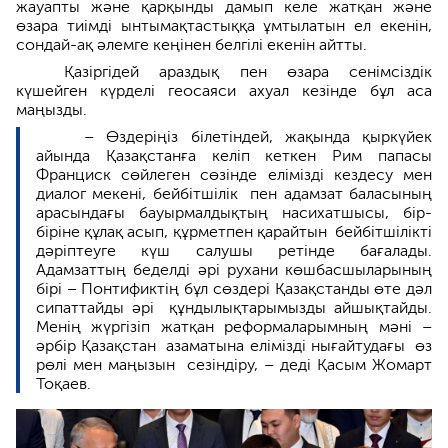
жауапты және қарқынды дамып келе жатқан және
өзара тиімді ынтымақтастыққа ұмтылатын ел екенін,
сондай-ақ әлемге кеңінен белгілі екенін айтты.
Қазіргідей араздық пен өзара сенімсіздік
күшейген күрделі геосаяси ахуал кезінде бұл аса
маңызды.
– Өздеріңіз білетіндей, жақында қыркүйек
айында Қазақстанға келіп кеткен Рим папасы
Франциск сөйлеген сөзінде елімізді кездесу мен
диалог мекені, бейбітшілік пен адамзат баласының
арасындағы бауырмалдықтың насихатшысы, бір-
біріне құлақ асып, құрметпен қарайтын бейбітшілікті
дәріптеуге күш салушы ретінде бағалады.
Адамзаттың беделді әрі рухани көшбасшыларының
бірі – Понтификтің бұл сөздері Қазақстанды өте дәл
сипаттайды әрі құндылықтарымызды айшықтайды.
Менің жүргізіп жатқан реформаларымның мәні –
әрбір Қазақстан азаматына елімізді нығайтудағы өз
рөлі мен маңызын сезіндіру, – деді Қасым Жомарт
Тоқаев.