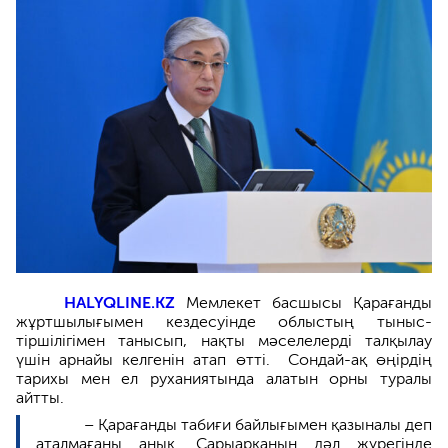
HALYQLINE.KZ
Мемлекет басшысы Қарағанды
жұртшылығымен кездесуінде облыстың тыныс-
тіршілігімен танысып, нақты мәселелерді талқылау
үшін арнайы келгенін атап өтті. Сондай-ақ өңірдің
тарихы мен ел руханиятында алатын орны туралы
айтты.
– Қарағанды табиғи байлығымен қазыналы деп
аталмағаны анық. Сарыарқаның дәл жүрегінде