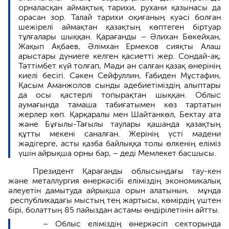
орналасқан аймақтық тарихи, рухани қазынасы да
орасан зор. Талай тарихи оқиғаның куәсі болған
шежірелі аймақтан қазақтың көптеген біртуар
тұлғалары шыққан. Қарағанды – Әлихан Бөкейхан,
Жақып Ақбаев, Әлімхан Ермеков сияқты Алаш
арыстары дүниеге келген қасиетті жер. Сондай-ақ,
Тәттімбет күй толғап, Мәди ән салған қазақ өнерінің
киелі бесігі. Сәкен Сейфуллин, Ғабиден Мұстафин,
Қасым Аманжолов сынды әдебиетіміздің алыптары
да осы қастерлі топырақтан шыққан. Облыс
аумағында тамаша табиғатымен көз тартатын
жерлер көп. Қарқаралы мен Шайтанкөл, Бектау ата
және Бұғылы-Тағылы таулары қашанда қазақтың
құтты мекені саналған. Жерінің үсті мәдени
жәдігерге, асты қазба байлыққа толы өлкенің еліміз
үшін айрықша орны бар, – деді Мемлекет басшысы.
Президент Қарағанды облысындағы тау-кен
және металлургия өнеркәсібі еліміздің экономикалық
әлеуетін дамытуда айрықша орын алатынын, мұнда
республикадағы мыстың тең жартысы, көмірдің үштен
бірі, болаттың 85 пайыздан астамы өндірілетінін айтты.
– Облыс еліміздің өнеркәсіп секторында