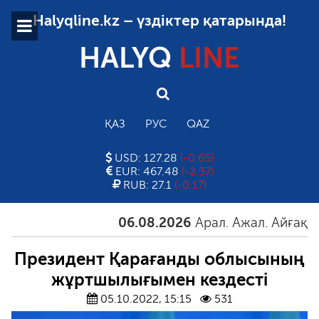
Halyqline.kz – үздіктер қатарында!
HALYQ
LINE
ҚАЗ
РУС
QAZ
USD: 127.28
(-0.65)
EUR: 467.48
(-2.37)
RUB: 27.1
(-0.17)
06.08.2026
Арал. Ажал. Айғақ
06.08
Президент Қарағанды облысының
жұртшылығымен кездесті
05.10.2022, 15:15
531