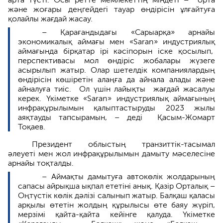
және жоғары деңгейдегі тауар өндірісін ұлғайтуға
қолайлы жағдай жасау.
– Қарағандыдағы «Сарыарқа» арнайы
экономикалық аймағы мен «Saran» индустриялық
аймағында бірқатар ірі кәсіпорын іске қосылып,
перспективасы мол өндіріс жобалары жүзеге
асырылып жатыр. Олар шетелдік компаниялардың
өндірісін көшіретін алаңға да айнала алады және
айналуға тиіс. Ол үшін лайықты жағдай жасалуы
керек. Үкіметке «Saran» индустриялық аймағының
инфрақұрылымын қалыптастыруды 2023 жылы
аяқтауды тапсырамын, – деді Қасым-Жомарт
Тоқаев.
Президент облыстың транзиттік-тасымал
әлеуеті мен жол инфрақұрылымын дамыту мәселесіне
арнайы тоқталды.
– Аймақты дамытуға автокөлік жолдарының
сапасы айрықша ықпал ететіні анық. Қазір Орталық –
Оңтүстік көлік дәлізі салынып жатыр. Балқаш қаласы
арқылы өтетін жолдың құрылысы өте баяу жүріп,
мерзімі қайта-қайта кейінге қалуда. Үкіметке