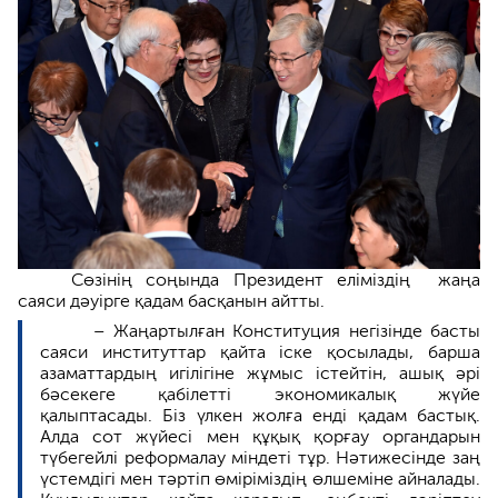
Сөзінің соңында Президент еліміздің жаңа
саяси дәуірге қадам басқанын айтты.
– Жаңартылған Конституция негізінде басты
саяси институттар қайта іске қосылады, барша
азаматтардың игілігіне жұмыс істейтін, ашық әрі
бәсекеге қабілетті экономикалық жүйе
қалыптасады. Біз үлкен жолға енді қадам бастық.
Алда сот жүйесі мен құқық қорғау органдарын
түбегейлі реформалау міндеті тұр. Нәтижесінде заң
үстемдігі мен тәртіп өміріміздің өлшеміне айналады.