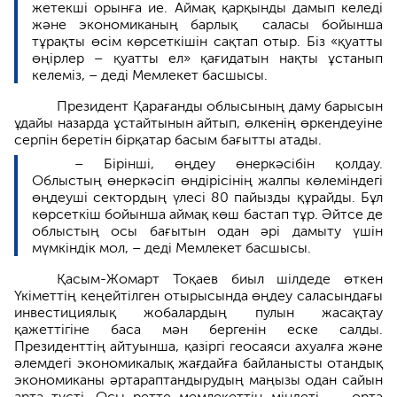
жетекші орынға ие. Аймақ қарқынды дамып келеді
және экономиканың барлық саласы бойынша
тұрақты өсім көрсеткішін сақтап отыр. Біз «қуатты
өңірлер – қуатты ел» қағидатын нақты ұстанып
келеміз, – деді Мемлекет басшысы.
Президент Қарағанды облысының даму барысын
ұдайы назарда ұстайтынын айтып, өлкенің өркендеуіне
серпін беретін бірқатар басым бағытты атады.
– Бірінші, өңдеу өнеркәсібін қолдау.
Облыстың өнеркәсіп өндірісінің жалпы көлеміндегі
өңдеуші сектордың үлесі 80 пайызды құрайды. Бұл
көрсеткіш бойынша аймақ көш бастап тұр. Әйтсе де
облыстың осы бағытын одан әрі дамыту үшін
мүмкіндік мол, – деді Мемлекет басшысы.
Қасым-Жомарт Тоқаев биыл шілдеде өткен
Үкіметтің кеңейтілген отырысында өңдеу саласындағы
инвестициялық жобалардың пулын жасақтау
қажеттігіне баса мән бергенін еске салды.
Президенттің айтуынша, қазіргі геосаяси ахуалға және
әлемдегі экономикалық жағдайға байланысты отандық
экономиканы әртараптандырудың маңызы одан сайын
арта түсті. Осы ретте мемлекеттің міндеті – орта