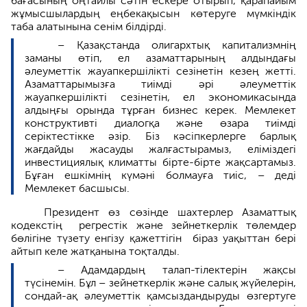
бағасының оңтайлы сәтін ескере отырып, қарапайым
жұмысшылардың еңбекақысын көтеруге мүмкіндік
таба алатынына сенім білдірді.
– Қазақстанда олигархтық капитализмнің
заманы өтіп, ел азаматтарының алдындағы
әлеуметтік жауапкершілікті сезінетін кезең жетті.
Азаматтарымызға тиімді әрі әлеуметтік
жауапкершілікті сезінетін, ел экономикасында
алдыңғы орында тұрған бизнес керек. Мемлекет
конструктивті диалогқа және өзара тиімді
серіктестікке әзір. Біз кәсіпкерлерге барлық
жағдайды жасауды жалғастырамыз, еліміздегі
инвестициялық климатты бірте-бірте жақсартамыз.
Бұған ешкімнің күмәні болмауға тиіс, – деді
Мемлекет басшысы.
Президент өз сөзінде шахтерлер Азаматтық
кодекстің регрестік және зейнеткерлік төлемдер
бөлігіне түзету енгізу қажеттігін біраз уақыттан бері
айтып келе жатқанына тоқталды.
– Адамдардың талап-тілектерін жақсы
түсінемін. Бұл – зейнеткерлік және салық жүйелерін,
сондай-ақ әлеуметтік қамсыздандыруды өзгертуге