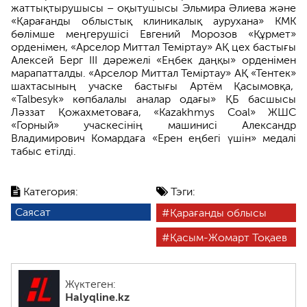
жаттықтырушысы – оқытушысы Эльмира Әлиева және
«Қарағанды облыстық клиникалық аурухана» КМК
бөлімше меңгерушісі Евгений Морозов «Құрмет»
орденімен, «Арселор Миттал Теміртау» АҚ цех бастығы
Алексей Берг III дәрежелі «Еңбек даңқы» орденімен
марапатталды. «Арселор Миттал Теміртау» АҚ «Тентек»
шахтасының учаске бастығы Артём Қасымовқа,
«Talbesyk» көпбалалы аналар одағы» ҚБ басшысы
Ләззат Қожахметоваға, «Kazakhmys Coal» ЖШС
«Горный» учаскесінің машинисі Александр
Владимирович Комардаға «Ерен еңбегі үшін» медалі
табыс етілді.
Категория:
Тэги:
Саясат
Қарағанды облысы
Қасым-Жомарт Тоқаев
Жүктеген:
Halyqline.kz