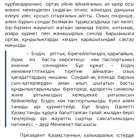
құрбандарының ортақ үйіне айналғанын, ал қазір осы
өлкені мекендеген ондаған этнос еліміздің дамуына
елеулі үлес қосып отырғанын айтты. Оның пікірінше,
әлем бұрын-соңды болмаған тұрақсыздыққа тап келіп,
бір-бірімен жауығып жатқан заманда бірлік, ынтымақ,
өзара құрмет пен жанашырлық секілді баршамызға
ортақ құндылықтарды көздің қарашығындай сақтау
маңызды.
– Біздің ұлттық бірегейлігіміздің қарапайым,
бірақ ең басты көрсеткіші көк паспортымыз
екеніне сенімдімін. Бұл құжат – біздің
мемлекеттігіміздің тірегіне айналған озық
қағидаттардың нышаны. Сондай-ақ елімізді барлық
сын-қатерлерден аман алып шығатын басты
құндылықтарымызды біріктіреді, әділдіктің символы
және ұлтымыздың келешекке ұмтылысын
бейнелейді. Біздің көк паспортымызды бүкіл әлем
таниды әрі құрметтейді. Бұл біздің Әділетті
Қазақстанды құруға бағытталған талай жылдан бергі
теңгерімді әрі жауапты сыртқы саясатымыздың
нәтижесі, – деді Мемлекет басшысы.
Президент Қазақстанның халықаралық істерде