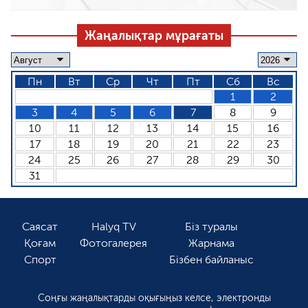
Жаңалықтар мұрағаты
Пн
Вт
Ср
Чт
Пт
Сб
Вс
1
2
3
4
5
6
7
8
9
10
11
12
13
14
15
16
17
18
19
20
21
22
23
24
25
26
27
28
29
30
31
Саясат
Halyq TV
Біз туралы
Қоғам
Фотогалерея
Жарнама
Спорт
Бізбен байланыс
Соңғы жаңалықтарды оқығыңыз келсе, электронды