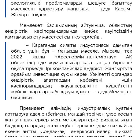
экологиялық проблемаларды шешуге бағыттау
мәселесін қарастыру маңызды, – деді Қасым-
Жомарт Тоқаев.
Мемлекет басшысының айтуынша, облыстың
өндірістік кәсіпорындарында еңбек қауіпсіздігін
қамтамасыз ету мәселесі сын көтермейді.
– Қарағанды сияқты индустриясы дамыған
облыс үшін бұл – маңызды мәселе. Мысалы, тек
2022 жылы «АрселорМитталТеміртау» АҚ
объектілерінде жұмысшылар қаза тапқан бірнеше
оқиға тіркелді. Ірі компаниялар өндірісті жаңғыртуға
әрдайым инвестиция құюы керек. Уәкілетті органдар
өндірістік апаттардың көбейгені үшін
кәсіпорындардың жауапкершілігін күшейтетін
жүйелі шаралар қабылдауы қажет, – деді Мемлекет
басшысы.
Президент еліміздің индустриялық қуатын
арттыруға адал еңбегімен, маңдай терімен үлес қосып
жатқан шахтерлер мен металлургтерге ризашылығын
білдіріп, олардың еселі еңбегі ерекше құрметке лайық
екенін айтты. Сондай-ақ өнеркәсіп иелері шикізат