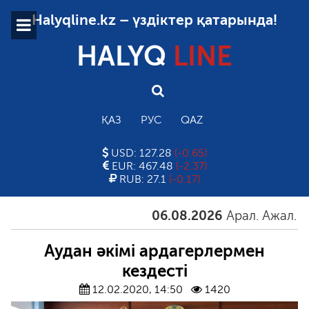
Halyqline.kz – үздіктер қатарында!
HALYQ
LINE
ҚАЗ
РУС
QAZ
USD: 127.28
(-0.65)
EUR: 467.48
(-2.37)
RUB: 27.1
(-0.17)
06.08.2026
Арал. Ажал. Айға
Аудан әкімі ардагерлермен
кездесті
12.02.2020, 14:50
1420