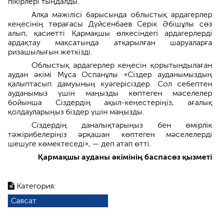
пікірлері тыңдалды.
Алқа мәжілісі барысында облыстық ардагерлер
кеңесінің төрағасы Дүйсенбаев Серік Әбішұлы сөз
алып, қасиетті Қармақшы өлкесіндегі ардагерлерді
ардақтау мақсатында атқарылған шаруаларға
ризашылығын жеткізді.
Облыстық ардагерлер кеңесін қорытындылаған
аудан әкімі Мұса Оспанұлы «Сіздер ауданымыздың
қалыптасып дамуының куәгерісіздер. Сол себептен
ауданымыз үшін маңызды көптеген мәселелер
бойынша Сіздердің ақыл-кеңестеріңіз, ағалық
қолдауларыңыз біздер үшін маңызды.
Сіздердің даналықтарыңыз бен өмірлік
тәжірибелеріңіз әрқашан көптеген мәселелерді
шешуге көмектеседі», — деп атап өтті.
Қармақшы ауданы әкімінің баспасөз қызметі
Категория:
Саясат