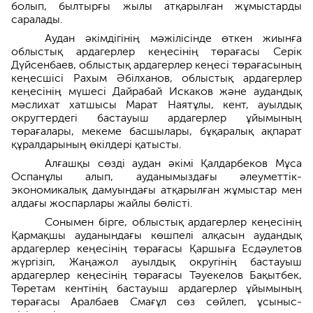
болып, былтырғы жылы атқарылған жұмыстарды
саралады.
Аудан әкімдігінің мәжілісінде өткен жиынға
облыстық ардагерлер кеңесінің төрағасы Серік
Дүйсенбаев, облыстық ардагерлер кеңесі төрағасының
кеңесшісі Рахым Әбілханов, облыстық ардагерлер
кеңесінің мүшесі Дайрабай Искаков және аудандық
мәслихат хатшысы Марат Наятұлы, кент, ауылдық
округтердегі бастауыш ардагерлер ұйымының
төрағалары, мекеме басшылары, бұқаралық ақпарат
құралдарының өкілдері қатысты.
Алғашқы сөзді аудан әкімі Қалдарбеков Мұса
Оспанұлы алып, ауданымыздағы әлеуметтік-
экономикалық дамуындағы атқарылған жұмыстар мен
алдағы жоспарлары жайлы бөлісті.
Сонымен бірге, облыстық ардагерлер кеңесінің
Қармақшы ауданындағы көшпелі алқасын аудандық
ардагерлер кеңесінің төрағасы Қаршыға Есдәулетов
жүргізіп, Жаңажол ауылдық округінің бастауыш
ардагерлер кеңесінің төрағасы Тәуекелов Бақытбек,
Төретам кентінің бастауыш ардагерлер ұйымының
төрағасы Аралбаев Смағұл сөз сөйлеп, ұсыныс-