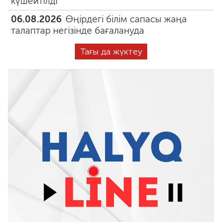
күшейтілді
06.08.2026
Өңірдегі білім сапасы жаңа
талаптар негізінде бағалануда
Тағы да жүктеу