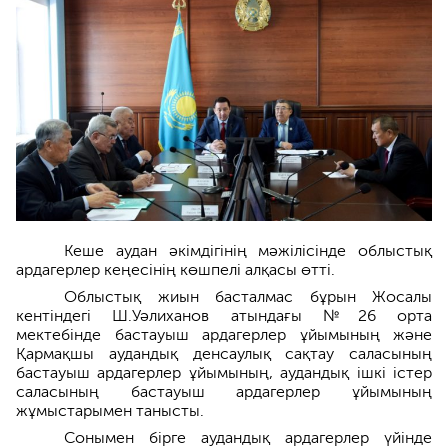
Кеше аудан әкімдігінің мәжілісінде облыстық
ардагерлер кеңесінің көшпелі алқасы өтті.
Облыстық жиын басталмас бұрын Жосалы
кентіндегі Ш.Уәлиханов атындағы №26 орта
мектебінде бастауыш ардагерлер ұйымының және
Қармақшы аудандық денсаулық сақтау саласының
бастауыш ардагерлер ұйымының, аудандық ішкі істер
саласының бастауыш ардагерлер ұйымының
жұмыстарымен танысты.
Сонымен бірге аудандық ардагерлер үйінде