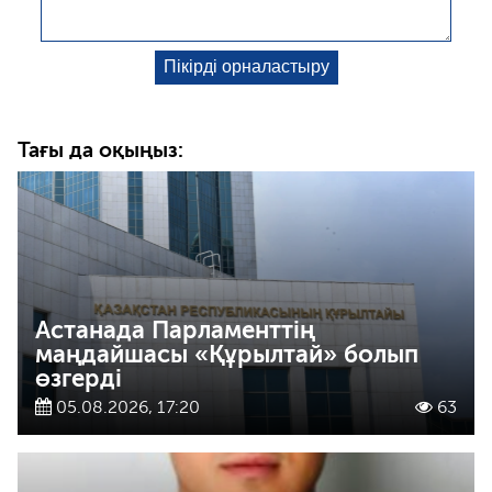
Тағы да оқыңыз:
Астанада Парламенттің
маңдайшасы «Құрылтай» болып
өзгерді
05.08.2026, 17:20
63