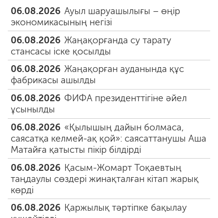
06.08.2026
Ауыл шаруашылығы – өңір
экономикасының негізі
06.08.2026
Жаңақорғанда су тарату
стансасы іске қосылды
06.08.2026
Жаңақорған ауданында құс
фабрикасы ашылды
06.08.2026
ФИФА президенттігіне әйел
ұсынылды
06.08.2026
«Қылышың дайын болмаса,
саясатқа келмей-ақ қой»: саясаттанушы Аша
Матайға қатысты пікір білдірді
06.08.2026
Қасым-Жомарт Тоқаевтың
таңдаулы сөздері жинақталған кітап жарық
көрді
06.08.2026
Қаржылық тәртіпке бақылау