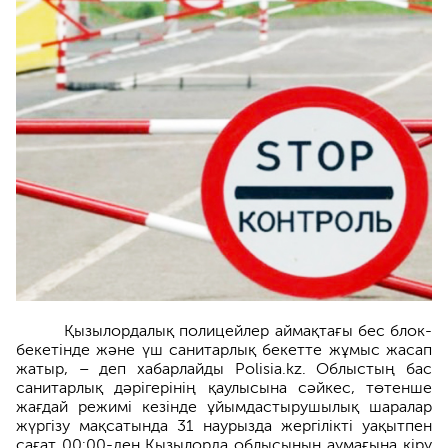
Қызылордалық полицейлер аймақтағы бес блок-
бекетінде және үш санитарлық бекетте жұмыс жасап
жатыр, – деп хабарлайды Polisia.kz. Облыстың бас
санитарлық дәрігерінің қаулысына сәйкес, төтенше
жағдай режимі кезінде ұйымдастырушылық шаралар
жүргізу мақсатында 31 наурызда жергілікті уақытпен
сағат 00:00-ден Қызылорда облысының аумағына кіру