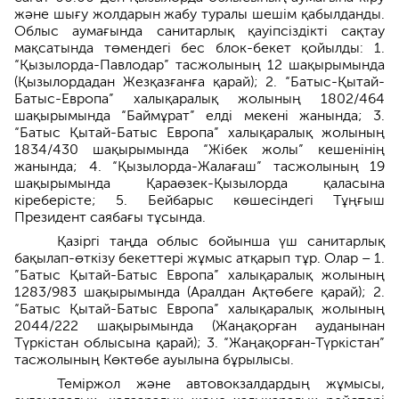
және шығу жолдарын жабу туралы шешім қабылданды.
Облыс аумағында санитарлық қауіпсіздікті сақтау
мақсатында төмендегі бес блок-бекет қойылды: 1.
“Қызылорда-Павлодар” тасжолының 12 шақырымында
(Қызылордадан Жезқазғанға қарай); 2. “Батыс-Қытай-
Батыс-Европа” халықаралық жолының 1802/464
шақырымында “Баймұрат” елді мекені жанында; 3.
“Батыс Қытай-Батыс Европа” халықаралық жолының
1834/430 шақырымында “Жібек жолы” кешенінің
жанында; 4. “Қызылорда-Жалағаш” тасжолының 19
шақырымында Қараөзек-Қызылорда қаласына
кіреберісте; 5. Бейбарыс көшесіндегі Тұңғыш
Президент саябағы тұсында.
Қазіргі таңда облыс бойынша үш санитарлық
бақылап-өткізу бекеттері жұмыс атқарып тұр. Олар – 1.
”Батыс Қытай-Батыс Европа” халықаралық жолының
1283/983 шақырымында (Аралдан Ақтөбеге қарай); 2.
“Батыс Қытай-Батыс Европа” халықаралық жолының
2044/222 шақырымында (Жаңақорған ауданынан
Түркістан облысына қарай); 3. “Жаңақорған-Түркістан”
тасжолының Көктөбе ауылына бұрылысы.
Теміржол және автовокзалдардың жұмысы,