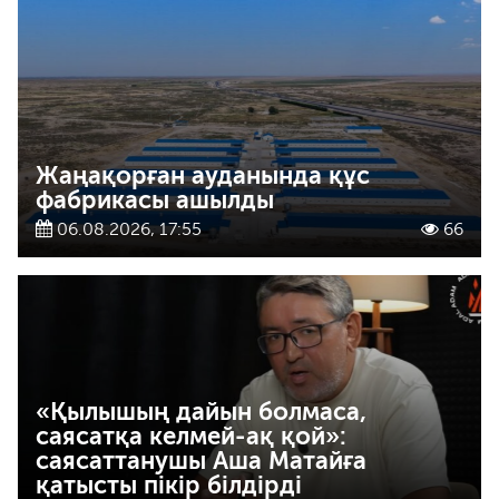
Жаңақорған ауданында құс
фабрикасы ашылды
06.08.2026, 17:55
66
«Қылышың дайын болмаса,
саясатқа келмей-ақ қой»:
саясаттанушы Аша Матайға
қатысты пікір білдірді