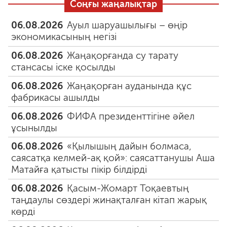
Соңғы жаңалықтар
06.08.2026
Ауыл шаруашылығы – өңір
экономикасының негізі
06.08.2026
Жаңақорғанда су тарату
стансасы іске қосылды
06.08.2026
Жаңақорған ауданында құс
фабрикасы ашылды
06.08.2026
ФИФА президенттігіне әйел
ұсынылды
06.08.2026
«Қылышың дайын болмаса,
саясатқа келмей-ақ қой»: саясаттанушы Аша
Матайға қатысты пікір білдірді
06.08.2026
Қасым-Жомарт Тоқаевтың
таңдаулы сөздері жинақталған кітап жарық
көрді