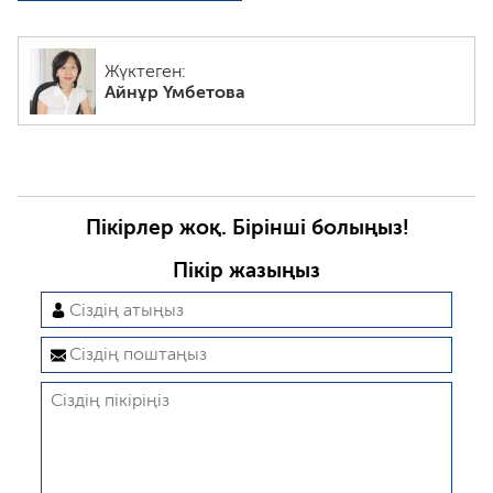
Жүктеген:
Айнұр Үмбетова
Пікірлер жоқ. Бірінші болыңыз!
Пікір жазыңыз