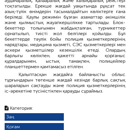
ауданаралық, қалааралық және халықаралық рейстері
тоқтатылды. Ерекше жағдай уақытында рұқсат тек
азық-түлік өнімдерін тасымалдайтын көліктерге ғана
беріледі. Қаулы режимін бұзған азаматтар әкімшілік
және қылмыстық жауапкершілікке тартылады. Блок-
бекеттер толығымен жабдықталған, турникеттер
орнатылып, тиісті жол белгілері қойылды. Бұл
бекеттерде тәулік бойы полиция қызметкерлерінің
нарядтары, медицина қызметі, СЭС қызметкерлері мен
әскери қызметшілер кезекшілік етеді. Олардың
барлығы көлікпен, қажетті арнайы қорғаныс
құралдарымен, ыстық тамақпен, полицейлер
планшеттермен қамтамасыз етілген.
Қалыптасқан жағдайға байланысты облыс
тұрғындарын төтенше жағдай кезінде барлық сақтық
шараларын сақтауды және полиция қызметкерлерінің
іс-әрекетіне түсіністікпен қарауды сұраймыз.
Категория:
Заң
Қоғам