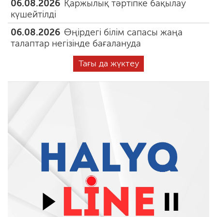
06.08.2026
Қаржылық тәртіпке бақылау
күшейтілді
06.08.2026
Өңірдегі білім сапасы жаңа
талаптар негізінде бағалануда
Тағы да жүктеу