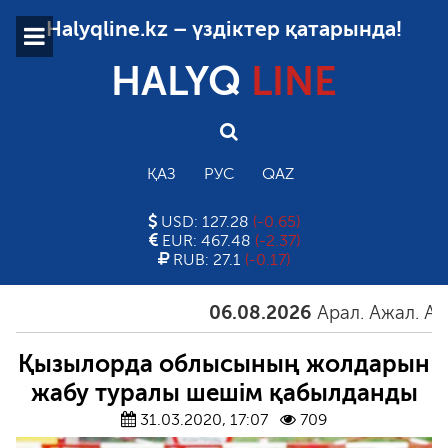
Halyqline.kz – үздіктер қатарында!
HALYQ
LINE
ҚАЗ
РУС
QAZ
USD: 127.28
(-0.65)
EUR: 467.48
(-2.37)
RUB: 27.1
(-0.17)
06.08.2026
Арал. Ажал. Айғақ
Қызылорда облысының жолдарын
жабу туралы шешім қабылданды
31.03.2020, 17:07
709