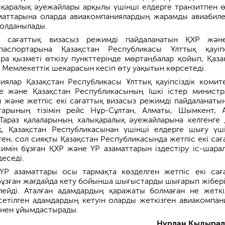
қаралық әуежайлары арқылы үшінші елдерге транзитпен ө
маттарына оларда авиакомпаниялардың жарамды авиабиле
қолданылады.
і сағаттық визасыз режимді пайдаланатын ҚХР жә
паспортарына Қазақстан Республикасы Ұлттық қауіпс
ра қызметі өткізу пункттерінде мөртаңбалар қойып, Қаза
Мемлекеттік шекарасын кесіп өту уақытын көрсетеді.
иялар Қазақстан Республикасы Ұлттық қауіпсіздік комите
е және Қазақстан Республикасының Ішкі істер министрл
н және жетпіс екі сағаттық визасыз режимді пайдаланаты
арының тізімін рейс Нұр-Сұлтан, Алматы, Шымкент, А
Тараз қалаларының халықаралық әуежайларына келгенге 
ақ, Қазақстан Республикасынан үшінші елдерге шығу үш
ген, сол сияқты Қазақстан Республикасында жетпіс екі сағ
имін бұзған ҚХР және ҮР азаматтарын іздестіру іс-шара
еседі.
Р азаматтары осы тармақта көзделген жетпіс екі сағ
бұзған жағдайда кету бойынша шығыстарды шығарып жібері
ейді. Аталған адамдардың қаражаты болмаған не жеткіл
сетілген адамдардың кетуін оларды жеткізген авиакомпан
інен ұйымдастырады.
Нұрлан Қыдырәл