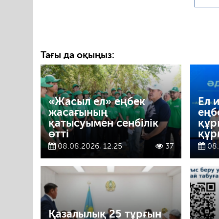
Тағы да оқыңыз:
«Жасыл ел» еңбек
Ел 
жасағының
еңб
қатысуымен сенбілік
құр
өтті
құр
08.08.2026, 12:25
37
08.
Қазалылық 25 тұрғын