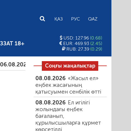
E
ҚАЗ
РУС
QAZ
USD: 127.96
(0.68)
ЗЗАТ 18+
EUR: 469.93
(2.45)
RUB: 27.39
(0.29)
2026
Тамыздағы таңғы түтін
06.08.2026
Құмарл
Соңғы жаңалықтар
08.08.2026
«Жасыл ел»
еңбек жасағының
қатысуымен сенбілік өтті
08.08.2026
Ел игілігі
жолындағы еңбек
бағаланып,
құрылысшыларға құрмет
көрсетілді