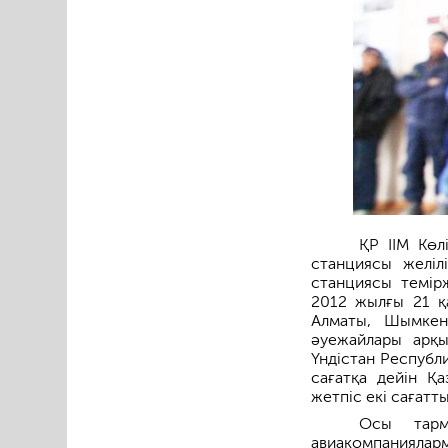
ҚР ІІМ Көл
станциясы желіл
станциясы темір
2012 жылғы 21 қ
Алматы, Шымкен
әуежайлары арқ
Үндістан Республ
сағатқа дейін Қа
жетпіс екі сағатт
Осы тарм
авиакомпанияларм