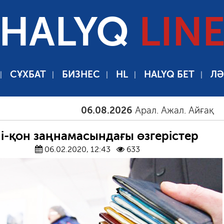
HALYQ
LIN
СҰХБАТ
БИЗНЕС
HL
HALYQ БЕТ
ЛӘ
06.08.2026
Арал. Ажал. Айғақ
06.08.
і-қон заңнамасындағы өзгерістер
06.02.2020, 12:43
633