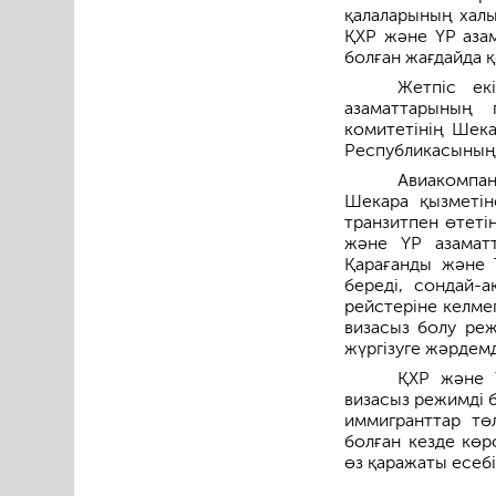
қалаларының халы
ҚХР және ҮР аза
болған жағдайда 
Жетпіс ек
азаматтарының 
комитетінің Шека
Республикасының 
Авиакомпан
Шекара қызметін
транзитпен өтеті
және ҮР азаматт
Қарағанды және 
береді, сондай-
рейстеріне келме
визасыз болу реж
жүргізуге жәрдемд
ҚХР және Ү
визасыз режимді 
иммигранттар төл
болған кезде көр
өз қаражаты есеб