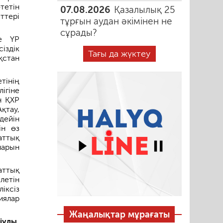
тетін
07.08.2026
Қазалылық 25
ттері
тұрғын аудан әкімінен не
сұрады?
не ҮР
іздік
Тағы да жүктеу
қстан
тінің
ігіне
н ҚХР
қтау,
дейін
ін өз
аттық
ларын
аттық
летін
іксіз
иялар
Жаңалықтар мұрағаты
іұлы,