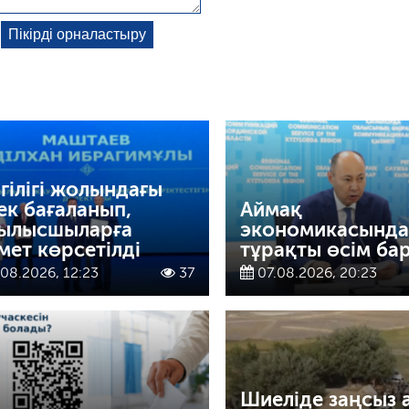
игілігі жолындағы
ек бағаланып,
Аймақ
ылысшыларға
экономикасында
мет көрсетілді
тұрақты өсім ба
08.2026, 12:23
37
07.08.2026, 20:23
Шиеліде заңсыз 