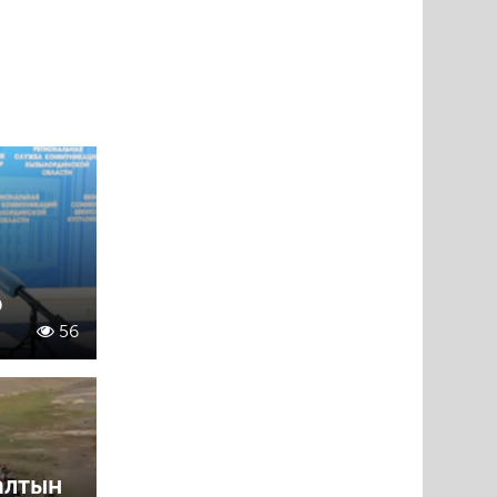
р
56
алтын