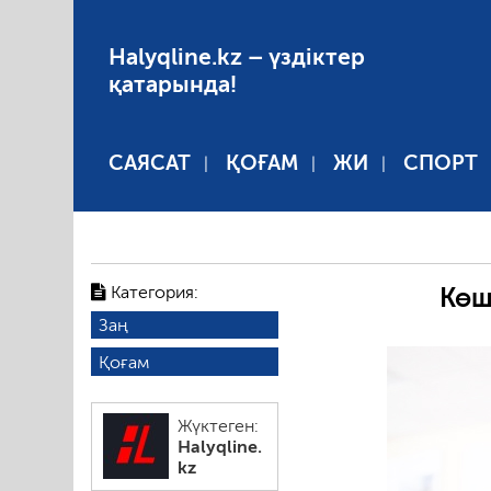
Halyqline.kz – үздіктер
қатарында!
САЯСАТ
ҚОҒАМ
ЖИ
СПОРТ
Категория:
Көш
Заң
Қоғам
Жүктеген:
Halyqline.
kz