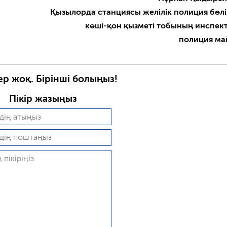
Қызылорда станциясы желілік полиция бөлі
көші-қон қызметі тобының инспек
полиция м
ер жоқ. Бірінші болыңыз!
Пікір жазыңыз