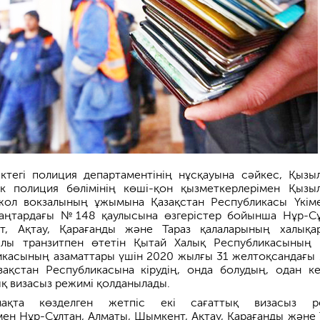
іктегі полиция департаментінің нұсқауына сәйкес, Қызы
ік полиция бөлімінің көші-қон қызметкерлерімен Қызы
жол вокзалының ұжымына Қазақстан Республикасы Үкіме
аңтардағы №148 қаулысына өзгерістер бойынша Нұр-Сұ
т, Ақтау, Қарағанды және Тараз қалаларының халықа
ылы транзитпен өтетін Қытай Халық Республикасының
икасының азаматтары үшін 2020 жылғы 31 желтоқсандағы 
зақстан Республикасына кірудің, онда болудың, одан ке
ық визасыз режимі қолданылады.
ақта көзделген жетпіс екі сағаттық визасыз р
ен Нұр-Сұлтан, Алматы, Шымкент, Ақтау, Қарағанды және 