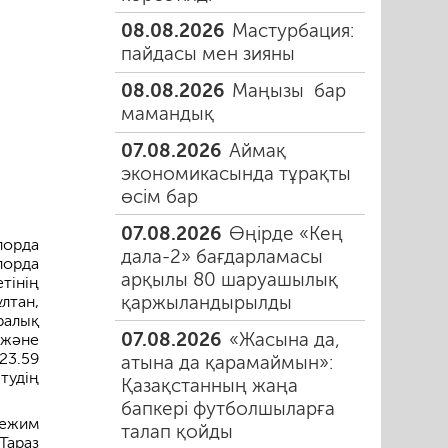
08.08.2026
Мастурбация:
пайдасы мен зияны
08.08.2026
Маңызы бар
мамандық
07.08.2026
Аймақ
экономикасында тұрақты
өсім бар
07.08.2026
Өңірде «Кең
лорда
дала-2» бағдарламасы
лорда
арқылы 80 шаруашылық
тінің
қаржыландырылды
лтан,
ралық
07.08.2026
«Жасына да,
 және
23.59
атына да қарамаймын»:
тудің
Қазақстанның жаңа
бапкері футболшыларға
ежим
талап қойды
Тараз