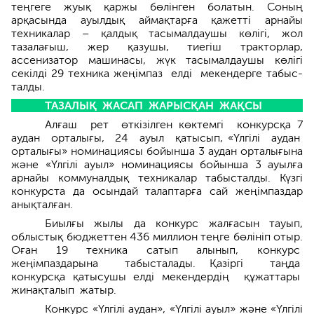
теңгеге жуық қаржы бөлінген болатын. Соның
арқасында ауылдық аймақтарға қажетті арнайы
техникалар – қалдық тасымалдаушы көлігі, жол
тазалағыш, жер қазушы, тиегіш тракторлар,
ассенизатор машина­сы, жүк тасымалдаушы көлігі
секілді 29 техника жеңімпаз елді мекендерге табыс­
талды.
ТАЗАЛЫҚ ЖАСАП ЖАРЫСҚАН ЖАҚСЫ
Алғаш рет өткізілген көктемгі конкурс­қа 7
аудан орталығы, 24 ауыл қатысып, «Үлгі­лі аудан
орталығы» номинациясы бойынша 3 аудан орталығына
және «Үлгілі ауыл» номинация­сы бойынша 3 ауылға
арнайы коммуналдық техникалар табысталды. Күзгі
конкурста да осындай талаптарға сай жеңімпаздар
анықталған.
Биылғы жылы да конкурс жалғасын тауып,
облыстық бюджеттен 436 миллион теңге бөлініп отыр.
Оған 19 техника сатып алынып, конкурс
жеңімпаздарына табысталады. Қазіргі таңда
конкурсқа қатысушы елді мекен­дердің құжаттары
жинақталып жатыр.
Конкурс «Үлгілі аудан», «Үлгілі ауыл» және «Үлгілі