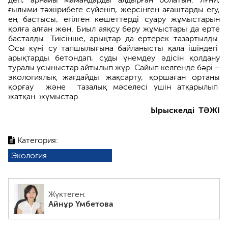
ғылыми тәжірибеге сүйе­ніп, жерсінген ағаштарды егу,
ең бастысы, егілген көшеттерді суару жұмыстарын
қолға алған жөн. Биыл аяқсу беру жұмыстары да ерте
басталды. Тиісінше, арықтар да ертерек тазартылды.
Осы күні су тапшылығына байланыс­ты қала ішіндегі
арықтарды бетондап, суды үнемдеу әдісін қолдану
туралы ұсыныстар айтылып жүр. Сайып келгенде бәрі –
экологиялық жағдайды жақсарту, қоршаған ортаны
қорғау және тазалық мәселесі үшін атқарылып
жатқан жұмыстар.
Ырыскелді ТӘЖІ
Категория:
Экология
Жүктеген:
Айнұр Үмбетова