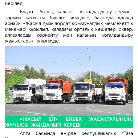
беріледі.
Бұдан бөлек, қаланы көгалдандыру жұмыс­
тарына қатысты биылғы жылдың басында қала­да
арнайы «Жасыл Қызылорда» коммуналдық мемлекеттік
мекемесі құрылып, қала­дағы орталық көшелер, сквер,
аллеяларды көркейту мен қаланың көгалдандыру
жұмыс­тарын жүргізуде.
«ЖАСЫЛ ЕЛ» ЕҢБЕК ЖАСАҚТАРЫНЫҢ
ЖҰМЫСЫ ЖАНДАНЫП КЕЛЕДІ
Апта басында өңірде республикалық «Таза