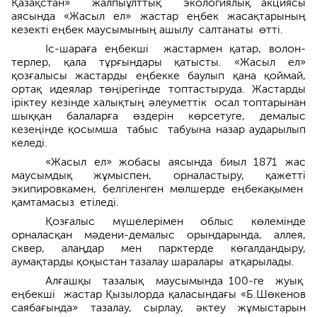
Қазақстан» жалпыұлттық экологиялық ак­ция­сы
аясында «Жасыл ел» жастар еңбек жасақ­тарының
кезекті еңбек маусымының ашылу салтанаты өтті.
Іс-шараға еңбекші жастармен қатар, во­лон­
терлер, қала тұрғындары қатысты. «Жасыл ел»
қозғалысы жастарды еңбекке баулып қана қоймай,
ортақ идеялар төңірегінде топтас­тыруда. Жастарды
іріктеу кезінде халықтың әлеуметтік осал топтарынан
шыққан балаларға өздерін көрсетуге, демалыс
кезеңінде қосымша табыс табуына назар аударылып
келеді.
«Жасыл ел» жобасы аясында биыл 1871 жас
маусымдық жұмыспен, орналастыру, қажетті
экипировкамен, белгіленген мөлшерде еңбек­ақымен
қамтамасыз етіледі.
Қозғалыс мүшелерімен облыс көлемінде
орналасқан мәдени-демалыс орындарында, аллея,
сквер, алаңдар мен парктерде көгал­дандыру,
аумақтарды қоқыстан тазалау шаралары атқарылады.
Алғашқы тазалық маусымында 100-ге жуық
еңбекші жастар Қызылорда қаласын­дағы «Б.Шөке­нов
саябағында» тазалау, сыр­лау, әктеу жұмыс­тарын