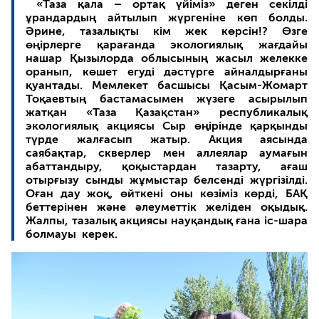
«Таза қала – ортақ үйіміз» деген секілді
ұрандардың айтылып жүргеніне көп болды.
Әрине, тазалықты кім жек көрсін!? Өзге
өңірлерге қарағанда экологиялық жағдайы
нашар Қызылорда облысының жасыл желекке
оранып, көшет егуді дәстүрге айналдырғаны
қуантады. Мемлекет басшысы Қасым-Жомарт
Тоқаевтың бастамасымен жүзеге асырылып
жатқан «Таза Қазақстан» республикалық
экологиялық акциясы Сыр өңірінде қарқынды
түрде жалғасып жатыр. Акция аясында
саябақтар, скверлер мен аллеялар аумағын
абаттандыру, қоқыстардан тазарту, ағаш
отырғызу сынды жұмыстар белсенді жүргізілді.
Оған дау жоқ, өйткені оны көзіміз көрді, БАҚ
беттерінен және әлеуметтік желіден оқыдық.
Жалпы, тазалық акциясы науқандық ғана іс-шара
болмауы керек.