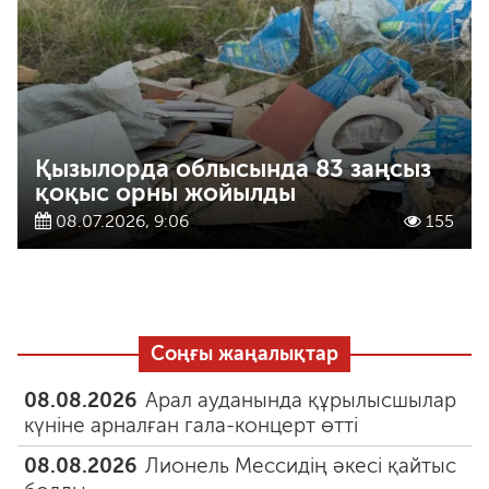
Қызылорда облысында 83 заңсыз
қоқыс орны жойылды
08.07.2026, 9:06
155
Соңғы жаңалықтар
08.08.2026
Арал ауданында құрылысшылар
күніне арналған гала-концерт өтті
08.08.2026
Лионель Мессидің әкесі қайтыс