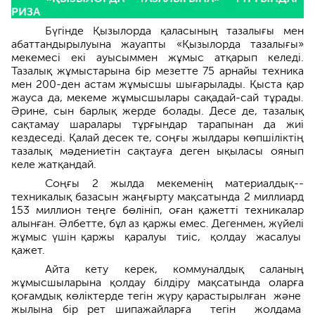
РИЗА
Бүгінде Қызылорда қаласының тазалығы мен
абаттандырылуына жауапты «Қызыл­орда тазалығы»
мекемесі екі ауысыммен жұмыс атқарып келеді.
Тазалық жұмыстарына бір мезетте 75 арнайы техника
мен 200-ден астам жұмысшы шығарылады. Қыста қар
жауса да, мекеме жұмысшылары сақадай-сай тұрады.
Әрине, сын барлық жерде болады. Десе де, тазалық
сақтамау шаралары тұрғындар тарапы­нан да жиі
кездеседі. Қалай десек те, соңғы жылдары көпшіліктің
тазалық мәдение­тін сақтауға деген ықыласы оянып
келе жат­қандай.
Соңғы 2 жылда мекеменің материалдық-­
техникалық базасын жаңғырту мақсатында 2 миллиард
153 миллион теңге бөлініп, оған қажетті техникалар
алынған. Әлбетте, бұл аз қаржы емес. Дегенмен, жүйелі
жұмыс үшін қаржы қаралуы тиіс, қолдау жасалуы
қажет.
Айта кету керек, коммуналдық саланың
жұмысшыларына қолдау білдіру мақсатында оларға
қоғамдық көліктерде тегін жүру қарас­тырылған және
жылына бір рет шипажайларға тегін жолдама