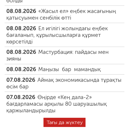
болды
08.08.2026
«Жасыл ел» еңбек жасағының
қатысуымен сенбілік өтті
08.08.2026
Ел игілігі жолындағы еңбек
бағаланып, құрылысшыларға құрмет
көрсетілді
08.08.2026
Мастурбация: пайдасы мен
зияны
08.08.2026
Маңызы бар мамандық
07.08.2026
Аймақ экономикасында тұрақты
өсім бар
07.08.2026
Өңірде «Кең дала-2»
бағдарламасы арқылы 80 шаруашылық
қаржыландырылды
Тағы да жүктеу