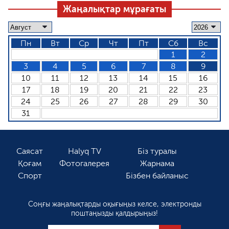
Жаңалықтар мұрағаты
Пн
Вт
Ср
Чт
Пт
Сб
Вс
1
2
3
4
5
6
7
8
9
10
11
12
13
14
15
16
17
18
19
20
21
22
23
24
25
26
27
28
29
30
31
Саясат
Halyq TV
Біз туралы
Қоғам
Фотогалерея
Жарнама
Спорт
Бізбен байланыс
Соңғы жаңалықтарды оқығыңыз келсе, электронды
поштаңызды қалдырыңыз!