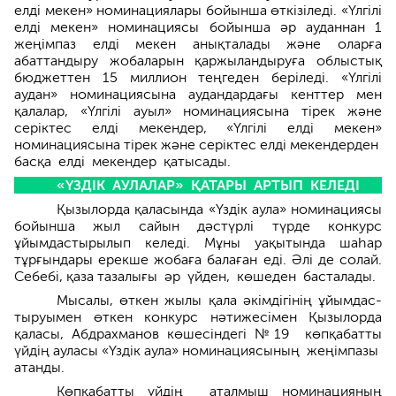
елді мекен» номинациялары бойынша өткізіледі. «Үлгілі
елді мекен» номинациясы бойынша әр ауданнан 1
жеңімпаз елді мекен анықталады және оларға
абаттандыру жоба­ларын қаржыландыруға облыстық
бюджеттен 15 миллион теңгеден беріледі. «Үлгілі
аудан» номинациясына аудандардағы кенттер мен
қалалар, «Үлгілі ауыл» номинациясына тірек және
серіктес елді мекендер, «Үлгілі елді мекен»
номинациясына тірек және серіктес елді мекендерден
басқа елді мекендер қатысады.
«ҮЗДІК АУЛАЛАР» ҚАТАРЫ АРТЫП КЕЛЕДІ
Қызылорда қаласында «Үздік аула» номинациясы
бойынша жыл сайын дәстүрлі түрде конкурс
ұйымдастырылып келеді. Мұны уақытын­да шаһар
тұрғындары ерекше жобаға балаған еді. Әлі де солай.
Себебі, қаза тазалығы әр үйден, көшеден басталады.
Мысалы, өткен жылы қала әкімдігінің ұйымдас­
тыруымен өткен конкурс нәтижесімен Қызылорда
қаласы, Абдрахманов көшесін­дегі №19 көпқабатты
үйдің ауласы «Үздік аула» номинациясының жеңімпазы
атанды.
Көпқабатты үйдің аталмыш номинация­ның