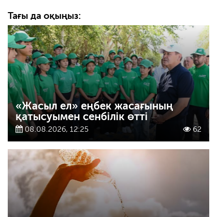
Тағы да оқыңыз:
«Жасыл ел» еңбек жасағының
қатысуымен сенбілік өтті
08.08.2026, 12:25
62