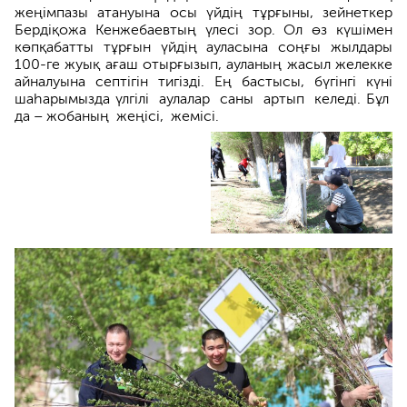
жеңімпазы атануына осы үйдің тұр­ғыны, зейнеткер
Бердіқожа Кенжебаевтың үлесі зор. Ол өз күшімен
көпқабатты тұрғын үйдің ауласы­на соңғы жылдары
100-ге жуық ағаш отыр­ғызып, ауланың жасыл желекке
айналуына септігін тигізді. Ең бастысы, бүгінгі күні
шаһарымызда үлгілі аулалар саны артып келеді. Бұл
да – жоба­ның жеңісі, жемісі.