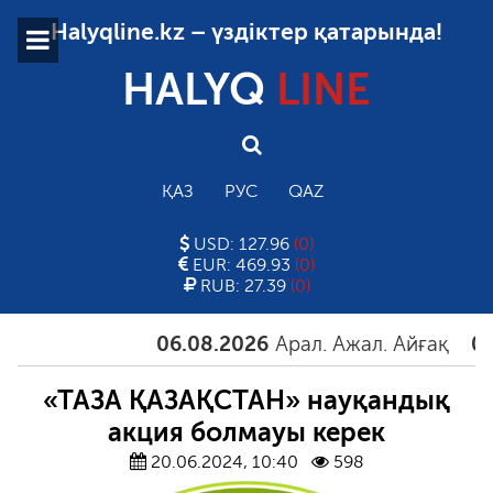
Halyqline.kz – үздіктер қатарында!
HALYQ
LINE
ҚАЗ
РУС
QAZ
USD: 127.96
(0)
EUR: 469.93
(0)
RUB: 27.39
(0)
06.08.2026
Арал. Ажал. Айғақ
06.08.
«ТАЗА ҚАЗАҚСТАН» науқандық
акция болмауы керек
20.06.2024, 10:40
598