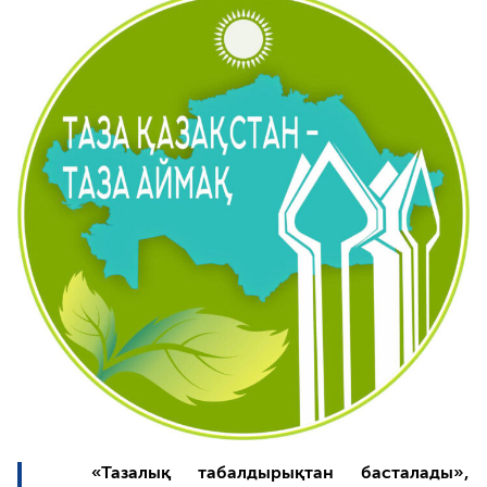
«Тазалық табалдырықтан басталады»,