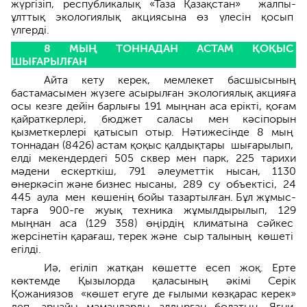
жүргізіп, респуб­ликалық «Таза Қазақ­стан» жал­пы­
ұлттық экология­лық ак­ция­сына өз үлесін қосып
үлгерді.
8 МЫҢ ТОННАДАН АСТАМ ҚОҚЫС
ШЫҒАРЫЛҒАН
Айта кету керек, мемлекет басшысының
бастамасымен жүзеге асырылған экологиялық акцияға
осы кезге дейін барлығы 191 мыңнан аса ерікті, қоғам
қайраткерлері, бюджет саласы мен кәсіпорын
қызметкерлері қатысып отыр. Нәтижесінде 8 мың
тоннадан (8426) астам қоқыс қалдық­тары шығарылып,
елді мекендердегі 505 сквер мен парк, 225 тарихи
мәдени ескерткіш, 791 әлеуметтік нысан, 1130
өнеркәсіп және бизнес нысаны, 289 су объектісі, 24
445 аула мен көшенің бойы тазартылған. Бұл жұмыс­
тарға 900-ге жуық техника жұмылдырылып, 129
мыңнан аса (129 358) өңірдің климатына сәйкес
жерсінетін қарағаш, терек және сыр талы­ның көшеті
егілді.
Иә, егіліп жатқан көшетте есеп жоқ. Ерте
көктемде Қызылорда қаласының әкімі Серік
Қожаниязов «көшет егуге де ғылыми көз­қарас керек»
деп, арнайы мамандарды алдыр­ған бола­тын. Яғни,