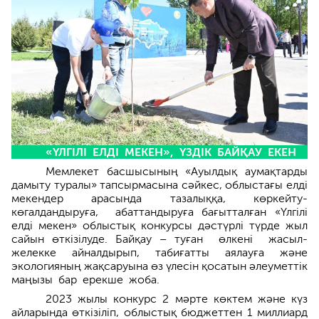
«ҮЛГІЛІ ЕЛДІ МЕКЕН», ҮЗДІК БАЙҚАУ ЕКЕН
Мемлекет басшысының «Ауылдық аумақ­тарды
дамыту туралы» тапсырмасына сәйкес, облыс­тағы елді
мекендер арасында та­за­лыққа, көркейту-
көгалдандыруға, абат­тандыруға ба­ғытталған «Үлгілі
елді мекен» облыстық кон­курсы дәс­түрлі түрде жыл
сайын өткізілуде. Байқау – туған өлкені жасыл-
желекке айналдырып, табиғатты аялау­ға және
экологияның жақсаруына өз үлесін қосатын әлеуметтік
маңызы бар ерекше жоба.
2023 жылы конкурс 2 мәрте көктем және күз
айларында өткізіліп, облыстық бюджеттен 1 миллиард