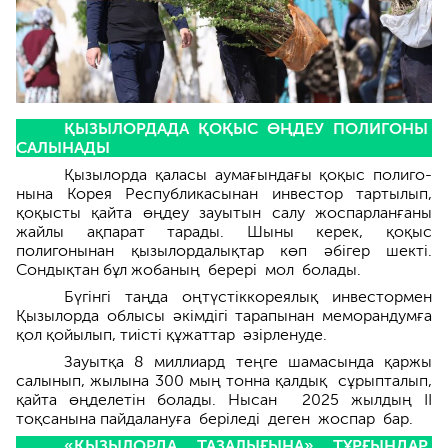
ҚЫЗЫЛОРДАДА ҚОҚЫС ӨҢДЕУ ПОЛИГОНЫ
САЛЫНАДЫ
Қызылорда қаласы аумағындағы қоқыс полиго­
нына Корея Республикасынан инвес­тор тартылып,
қоқысты қайта өңдеу зауытын салу жоспарланғаны
жайлы ақпарат тарады. Шыны керек, қоқыс
полигонынан қызыл­ордалықтар көп әбігер шекті.
Сондықтан бұл жобаның берері мол болады.
Бүгінгі таңда оңтүстіккореялық инвес­тормен
Қызылорда облысы әкімдігі тарапынан меморандумға
қол қойылып, тиісті құжат­тар әзірленуде.
Зауытқа 8 миллиард теңге шамасында қаржы
салынып, жылына 300 мың тонна қалдық сұрыпталып,
қайта өңделетін болады. Нысан 2025 жылдың ІІ
тоқсанына пайдалануға беріледі деген жоспар бар.
«ҚЫЗЫЛОРДА ТАЗАЛЫҒЫНА» ТҰРҒЫНДАР