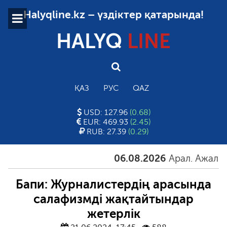
Halyqline.kz – үздіктер қатарында!
HALYQ
LINE
ҚАЗ
РУС
QAZ
USD: 127.96
(0.68)
EUR: 469.93
(2.45)
RUB: 27.39
(0.29)
06.08.2026
Арал. Ажал. Ай
Бапи: Журналистердің арасында
салафизмді жақтайтындар
жетерлік