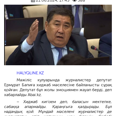
21.06.2024, 17:45
588
HALYQLINE.KZ
Мәжіліс кулуарында журналистер депутат
Ермұрат Бапиға хиджаб мәселесіне байланысты сұрақ
қойған. Депутат бұл жолы эмоциямен жауап берді, деп
хабарлайды Abai.kz.
– Хиджаб кигізем деп, баласын мектепке,
сабаққа апармайды. Қараңғыға қалдырады. Бұл
надандық қой. Мұндай мәселені журналистер де