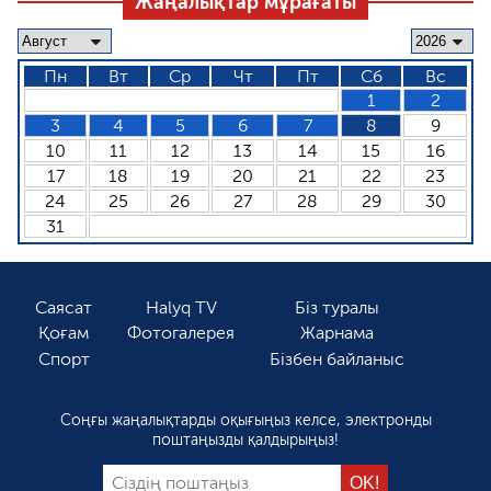
Жаңалықтар мұрағаты
Пн
Вт
Ср
Чт
Пт
Сб
Вс
1
2
3
4
5
6
7
8
9
10
11
12
13
14
15
16
17
18
19
20
21
22
23
24
25
26
27
28
29
30
31
Саясат
Halyq TV
Біз туралы
Қоғам
Фотогалерея
Жарнама
Спорт
Бізбен байланыс
Соңғы жаңалықтарды оқығыңыз келсе, электронды
поштаңызды қалдырыңыз!