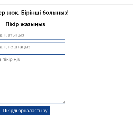
ер жоқ. Бірінші болыңыз!
Пікір жазыңыз