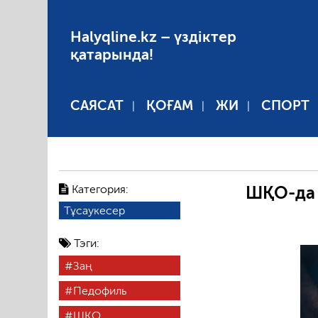
Halyqline.kz – үздіктер
қатарында!
САЯСАТ
ҚОҒАМ
ЖИ
СПОРТ
Категория:
ШҚО-да 
Тұсаукесер
Тэги:
Заң
Педофиль
ШҚО