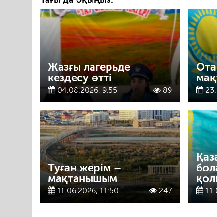
Жазғы лагерьде
Ота
кездесу өтті
мақ
04.08.2026, 9:55
89
23.
Қаз
Туған жерім –
бол
мақтанышым
қол
11.06.2026, 11:50
247
11.