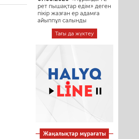
рет пышақтар едім» деген
пікір жазған ер адамға
айыппұл салынды
Тағы да жүктеу
Жаңалықтар мұрағаты