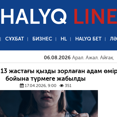
HALYQ
LIN
СҰХБАТ
БИЗНЕС
HL
HALYQ БЕТ
ЛӘ
06.08.2026
Арал. Ажал. Айғақ
06.0
13 жастағы қызды зорлаған адам өмі
бойына түрмеге жабылды
17.04.2026, 9:00
351