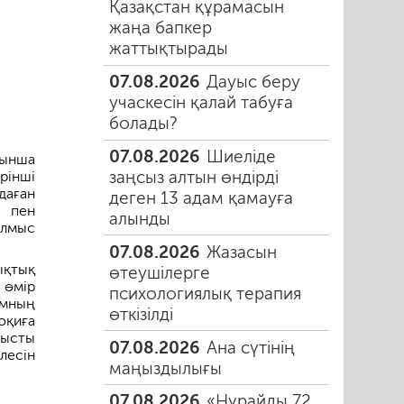
Қазақстан құрамасын
жаңа бапкер
жаттықтырады
07.08.2026
Дауыс беру
учаскесін қалай табуға
болады?
07.08.2026
Шиеліде
йынша
заңсыз алтын өндірді
рінші
даған
деген 13 адам қамауға
п пен
алынды
ылмыс
07.08.2026
Жазасын
ықтық
өтеушілерге
 өмір
психологиялық терапия
амның
өткізілді
оқиға
тысты
07.08.2026
Ана сүтінің
лесін
маңыздылығы
07.08.2026
«Нұрайды 72