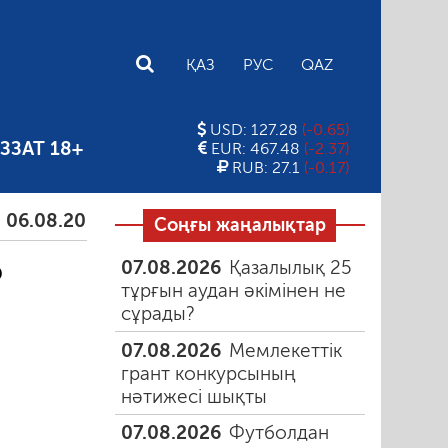
E
ҚАЗ
РУС
QAZ
USD: 127.28
(-0.65)
ЗЗАТ 18+
EUR: 467.48
(-2.37)
RUB: 27.1
(-0.17)
8.2026
Тамыздағы таңғы түтін
06.08.2026
Құмар
Соңғы жаңалықтар
07.08.2026
Қазалылық 25
р
тұрғын аудан әкімінен не
сұрады?
07.08.2026
Мемлекеттік
грант конкурсының
нәтижесі шықты
07.08.2026
Футболдан