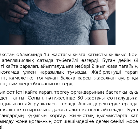
қстан облысында 13 жастағы қызға қатысты қылмыс бо
апелляциялық сатыда түбегейлі өзгерді. Бұған дейін бі
ті қайта саралап, айыпталушыға небәрі 2 жыл жаза тағайын
қоғамда үлкен наразылық туғызды. Жәбірленуші тара
стің кәмелетке толмаған балаға қарсы жасалған ауыр қ
мнің тым жеңіл болғанын көтерді.
қ сот істі қайта қарап, тергеу органдарының бастапқы құқ
і деп тапты. Соның нәтижесінде 30 жастағы сотталушыға
ндығынан айыру жазасы кесілді. Ашық деректерде ер ад
көлігіне отырғызып, далаға алып кеткені айтылады. Бұл 
ғандардың құқығын қорғау, жыныстық қылмыстарға қа
йындау және қоғамның сот шешімдеріне деген сенімі мәсе
і.