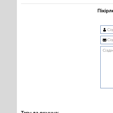
Пікірл
Тағы да оқыңыз: