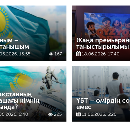
ным –
Жаңа премьера
танышым
таныстырылымы 
06.2026, 15:55
167
18.06.2026, 17:40
ақстанның
ашағы кімнің
ҰБТ – өмірдің с
ында?
емес
06.2026, 6:40
225
11.06.2026, 6:20