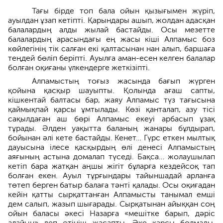
Тағы бірде топ бала ойын қызығымен жүріп,
ауылдан ұзап кетіпті. Қарындары ашып, жолдан адасқан
балалардың алды жылай бастайды. Осы мезетте
балалардың арасындағы ең жасы кіші Алпамыс боз
көйлегінің тік салған екі қалтасынан нан алып, баршаға
теңдей бөліп беріпті. Ауылға аман-есен келген балалар
болған оқиғаны үлкендерге жеткізіпті.
Алпамыстың тоғыз жасында бағып жүрген
қойына қасқыр шауыпты. Қолында ағаш сапты,
кішкентай балтасы бар, жаяу Алпамыс түз тағысына
қаймықпай қарсы ұмтылады. Көзі қанталап, азу тісі
сақылдаған аш бөрі Алпамыс екеуі арбасып ұзақ
тұрады. Әлден уақытта баланың жанары бұлдырап,
бойынан әлі кете бастайды. Кенет… Гүрс еткен мылтық
дауысына ілесе қасқырдың өлі денесі Алпамыстың
аяғының астына домалап түседі. Бақса… жолаушылап
кетіп бара жатқан аңшы жігіт бұларға кездейсоқ тап
болған екен. Ауыл тұрғындары тайыншадай арланға
төтеп берген батыр балаға тәнті қалады. Осы оқиғадан
кейін қатты сырқаттанған Алпамысты танымал емші
дем салып, жазып шығарады. Сырқатынан айыққан соң
ойын баласы әкесі Назарға «мешітке барып, дәріс
алайын» деп өтініш жасапты. Әке қарсы болмады.