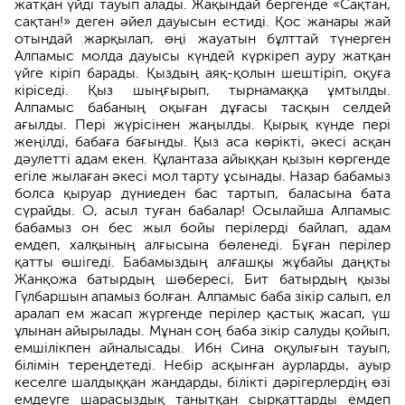
жатқан үйді тауып алады. Жақындай бергенде «Сақтан,
сақтан!» деген әйел дауысын естиді. Қос жанары жай
отындай жарқылап, өңі жауатын бұлттай түнерген
Алпамыс молда дауысы күндей күркіреп ауру жатқан
үйге кіріп барады. Қыздың аяқ-қолын шештіріп, оқуға
кіріседі. Қыз шыңғырып, тырнамаққа ұмтылды.
Алпамыс бабаның оқыған дұғасы тасқын селдей
ағылды. Пері жүрісінен жаңылды. Қырық күнде пері
жеңілді, бабаға бағынды. Қыз аса көрікті, әкесі асқан
дәулетті адам екен. Құлантаза айыққан қызын көргенде
егіле жылаған әкесі мол тарту ұсынады. Назар бабамыз
болса қыруар дүниеден бас тартып, баласына бата
сүрайды. О, асыл туған бабалар! Осылайша Алпамыс
бабамыз он бес жыл бойы перілерді байлап, адам
емдеп, халқының алғысына бөленеді. Бұған перілер
қатты өшігеді. Бабамыздың алғашқы жұбайы даңқты
Жанқожа батырдың шөбересі, Бит батырдың қызы
Гүлбаршын апамыз болған. Алпамыс баба зікір салып, ел
аралап ем жасап жүргенде перілер қастық жасап, үш
ұлынан айырылады. Мұнан соң баба зікір салуды қойып,
емшілікпен айналысады. Ибн Сина оқулығын тауып,
білімін тереңдетеді. Небір асқынған аурларды, ауыр
кеселге шалдыққан жандарды, білікті дәрігерлердің өзі
емдеуге шарасыздық танытқан сырқаттарды емдеп