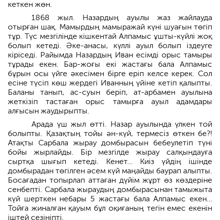
кеткен жөн.
1868 жыл. Назардың ауылы жаз жайлауда
отырған шақ. Мамырдың мамыражай күні шуағын төгіп
тұр. Түс мезгілінде кішкентай Алпамыс ұшты-күйлі жоқ
болып кетеді. Әке-анасы, күллі ауыл болып іздеуге
кіріседі. Райымда Назардың Иван есімді орыс тамыры
тұрады екен. Бар-жоғы екі жастағы бала Алпамыс
бұрын осы үйге әкесімен бірге еріп келсе керек. Сол
есіне түсіп көш жердегі Иванның үйіне кетіп қалыпты.
Баланы танып, ас-суын беріп, ат-арбамен ауылына
жеткізіп тастаған орыс тамырға ауыл адамдары
алғысын жаудырыпты.
Арада үш жыл өтті. Назар ауылында үлкен той
болыпты. Қазақтың тойы ән-күй, термесіз өткен бе?!
Атақты Сарбала жырау домбырасын бебеулетіп түні
бойы жырлайды. Бір мезгілде жырау салқындауға
сыртқа шығып кетеді. Кенет… Киіз үйдің ішінде
домбырадан төгілген әсем күй маңайды баурап алыпты.
Босағадан топырлап аттаған дүйім жұрт өз көздеріне
сенбепті. Сарбала жыраудың домбырасынан тамыжыта
күй шерткен небары 5 жастағы бала Алпамыс екен…
Тойға жиналған қауым бұл оқиғаның тегін емес екенін
іштей сезініпті.