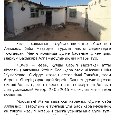
Енді, халқының сүйіспеншелігіне бөленген
Алпамыс баба Назарұлы туралы нақты деректерге
тоқталсақ. Менің қолымда әулие бабаның үлкен ұлы,
марқұм Басықара Алпамысұлының екі кітабы тұр.
«Өмір — өзен, құяды барып мұхитқа» атты
кітаптың алғашқы бетіне Басықара ағам «Нағашы інім
Жұмабекке! Өмірде жазған естелігімді-Талабың таси
берсін, Өнерің өркендей берсін, Бақ пен дәулетің ұзақ
өмірлі болсын деген тілекпен саған ескерткіш болсын
деп ұсынамын! Автор. 27.05.2015 жыл» деп жазып қол
қойыпты.
Мәссаған! Мына қызыққа қараңыз. Әулие баба
Алпамыс Назарұлының тұңғыш ұлы Басықара көкемнің
ақ тілегін жазып, кітабын сыйға ұсынғанына бүгін тұп-