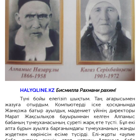
HALYQLINE.KZ
Бисмилла Рахмани рахим!
Түні бойы елегізіп шықтым. Таң ағарысымен
жазуға отырдым. Компьютерді іске қосқанымда
Жанқожа батыр ауылдық мәдениет үйінің директоры
Марат Жақсылықов бауырымнан келген Алпамыс
бабаның түнеуханасының суреті жарқ ете түсті. Бұл екі
апта бұрын ауылға барғанымдағы түнеухананың жанды
жүдеткен көрінісін есіме түсірді. Елі-жұрты «әулие