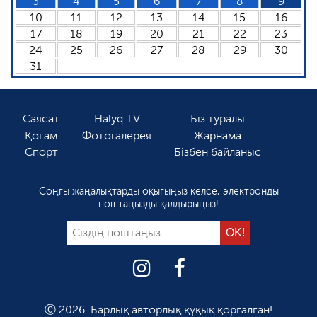
3
4
5
6
7
8
9
10
11
12
13
14
15
16
17
18
19
20
21
22
23
24
25
26
27
28
29
30
31
Саясат
Halyq TV
Біз туралы
Қоғам
Фотогалерея
Жарнама
Спорт
Бізбен байланыс
Соңғы жаңалықтарды оқығыңыз келсе, электронды
поштаңызды қалдырыңыз!
Ⓒ 2026. Барлық авторлық құқық қорғалған!