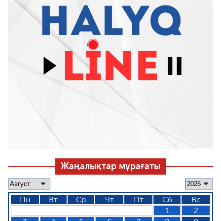
Жаңалықтар мұрағаты
Пн
Вт
Ср
Чт
Пт
Сб
Вс
1
2