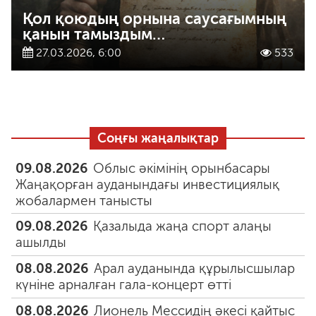
Қол қоюдың орнына саусағымның
қанын тамыздым…
27.03.2026, 6:00
533
Соңғы жаңалықтар
09.08.2026
Облыс әкімінің орынбасары
Жаңақорған ауданындағы инвестициялық
жобалармен танысты
09.08.2026
Қазалыда жаңа спорт алаңы
ашылды
08.08.2026
Арал ауданында құрылысшылар
күніне арналған гала-концерт өтті
08.08.2026
Лионель Мессидің әкесі қайтыс