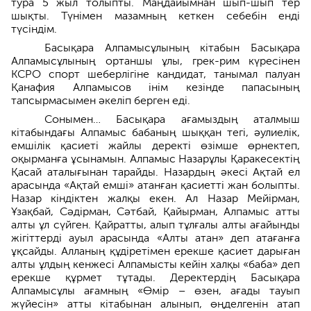
тура 5 жыл толыпты. Маңдайымнан шып-шып тер
шықты. Түнімен мазамның кеткен себебін енді
түсіндім.
Басықара Алпамысұлының кітабын Басықара
Алпамысұлының ортаншы ұлы, грек-рим күресінен
КСРО спорт шеберлігіне кандидат, танымал палуан
Қанафия Алпамысов інім кезінде папасының
тапсырмасымен әкеліп берген еді.
Сонымен… Басықара ағамыздың аталмыш
кітабындағы Алпамыс бабаның шыққан тегі, әулиелік,
емшілік қасиеті жайлы деректі өзімше өрнектеп,
оқырманға ұсынамын. Алпамыс Назарұлы Қаракесектің
Қасай аталығынан тарайды. Назардың әкесі Ақтай ел
арасында «Ақтай емші» атанған қасиетті жан болыпты.
Назар кіндіктен жалқы екен. Ал Назар Мейірман,
Ұзақбай, Сәдірман, Сәтбай, Қайырман, Алпамыс атты
алты ұл сүйген. Қайратты, алып тұлғалы алты ағайынды
жігіттерді ауыл арасында «Алты атан» деп атағанға
ұқсайды. Алланың құдіретімен ерекше қасиет дарыған
алты ұлдың кенжесі Алпамысты кейін халқы «баба» деп
ерекше құрмет тұтады. Деректердің Басықара
Алпамысұлы ағамның «Өмір – өзен, ағады тауып
жүйесін» атты кітабынан алынып, өңделгенін атап