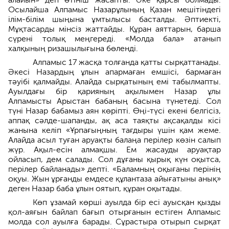
Осылайша Алпамыс Назарұлының Қазан мешітіндегі
ілім-білім шыңына ұмтылысы басталды. Әптиекті,
Мұқтасарды мінсіз жаттайды. Құран аяттарын, барша
сүрені толық меңгереді. «Молда бала» атанып
халқының ризашылығына бөленді.
Алпамыс 17 жасқа толғанда қатты сырқаттанады.
Әкесі Назардың ұлын апармаған емшісі, бармаған
тәуібі қалмайды. Алайда сырқатының емі табылмапты.
Ауылдағы бір қарияның ақылымен Назар ұлы
Алпамысты Арыстан бабаның басына түнетеді. Сол
түні Назар бабамыз аян көріпті. Өңі-түсі екені белгісіз,
аппақ сәлде-шапанды, ақ аса таяқты ақсақалды кісі
жанына келіп «Ұрпағыңның тағдыры үшін қам жеме.
Алайда асыл туған аруақты балаңа перілер көзін салып
жүр. Ақыл-есін алмақшы. Ем жасауды аруақтар
ойласып, дем салады. Сол дұғаны қырық күн оқытса,
перілер байланады» депті. «Баламның оқығаны перінің
оқуы. Жын ұрғанды емдесе құлантаза айығатыны анық»
деген Назар баба ұлын оятып, құран оқытады.
Көп ұзамай көрші ауылда бір есі ауысқан қызды
қол-аяғын байлап бағып отырғанын естіген Алпамыс
молда сол ауылға барады. Сұрастыра отырып сырқат