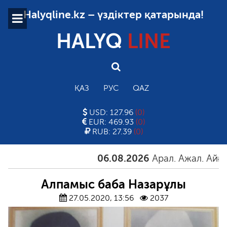
Halyqline.kz – үздіктер қатарында!
HALYQ
LINE
ҚАЗ
РУС
QAZ
USD: 127.96
(0)
EUR: 469.93
(0)
RUB: 27.39
(0)
06.08.2026
Арал. Ажал. Айғақ
0
Алпамыс баба Назарұлы
27.05.2020, 13:56
2037