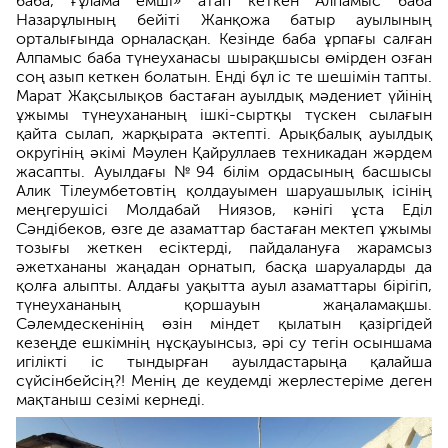
баба, ғұлама емші» атап кеткен Алпамыс баба
Назарұлының бейіті Жанқожа батыр ауылының
орталығында орналасқан. Кезінде баба ұрпағы салған
Алпамыс баба түнеуханасы шырақшысы өмірден озған
соң азып кеткен болатын. Енді бұл іс те шешімін тапты.
Марат Жақсылықов бастаған ауылдық мәдениет үйінің
ұжымы түнеухананың ішкі-сыртқы түскен сылағын
қайта сылап, жарқырата әктепті. Арықбалық ауылдық
округінің әкімі Мәулен Қайруллаев техникадан жәрдем
жасапты. Ауылдағы №94 білім ордасының басшысы
Алик Тілеумбетовтің қолдауымен шаруашылық ісінің
меңгерушісі Молдабай Ниязов, кәнігі ұста Еділ
Сәндібеков, өзге де азаматтар бастаған мектеп ұжымы
тозығы жеткен есіктерді, пайдалануға жарамсыз
әжетхананы жаңадан орнатып, басқа шаруаларды да
қолға алыпты. Алдағы уақытта ауыл азаматтары бірігіп,
түнеухананың қоршауын жаңаламақшы.
Сәлемдескенінің өзін міндет қылатын қазіргідей
кезеңде ешкімнің нұсқауынсыз, әрі су тегін осыншама
игілікті іс тындырған ауылдастарыңа қалайша
сүйсінбейсің?! Менің де кеудемді жерлестеріме деген
мақтаныш сезімі кернеді.