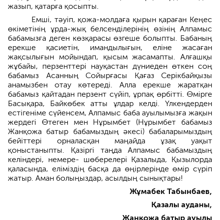
жазып, қатарға қосыпты.
Емші, тәуіп, қожа-молдаға қырын қараған Кеңес
өкіметінің ұрда-жық белсенділерінің өзінің Алпамыс
бабамызға деген көзқарасы өзгеше болыпты. Бабаның
ерекше қасиетін, имандылығын, еліне жасаған
жақсылығын мойындап, қысым жасамапты. Алғашқы
жұбайы, перзенттері науқастан дүниеден өткен соң
бабамыз Асанның Сойырғасы Қағаз Серікбайқызы
анамызбен отау көтереді. Алла ерекше жаратқан
бабамыз қайтадан перзент сүйіп, ұрпақ өрбітті. Өмірге
Басықара, Байкөбек атты ұлдар келді. Үлкендерден
естігеніме сүйенсем, Алпамыс баба ауылымызға жақын
жердегі Өтеген мен Нұрымбет (Нұрымбет бабамыз
Жанқожа батыр бабамыздың әкесі) бабаларымыздың
бейіттері орналасқан маңайда ұзақ уақыт
қоныстаныпты. Қазіргі таңда Алпамыс бабамыздың
келіндері, немере- шөберелері Қазалыда, Қызылорда
қаласында, еліміздің басқа да өңірлерінде өмір сүріп
жатыр. Аман болыңыздар, асылдың сынықтары!
Жұмабек Табынбаев,
Қазалы ауданы,
Жанқожа батыр ауылы