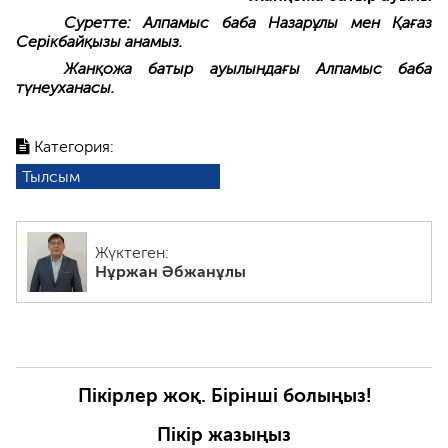
Суретте: Алпамыс баба Назарұлы мен Қағаз
Серікбайқызы анамыз.
Жанқожа батыр ауылындағы Алпамыс баба
түнеуханасы.
Категория:
Тылсым
Жүктеген:
Нұржан Әбжанұлы
Пікірлер жоқ. Бірінші болыңыз!
Пікір жазыңыз