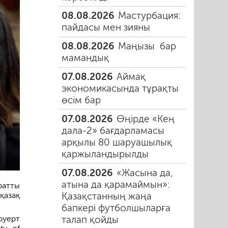
08.08.2026
Мастурбация:
пайдасы мен зияны
08.08.2026
Маңызы бар
мамандық
07.08.2026
Аймақ
экономикасында тұрақты
өсім бар
07.08.2026
Өңірде «Кең
дала-2» бағдарламасы
арқылы 80 шаруашылық
қаржыландырылды
07.08.2026
«Жасына да,
атына да қарамаймын»:
атты
Қазақстанның жаңа
қазақ
бапкері футболшыларға
талап қойды
руерт