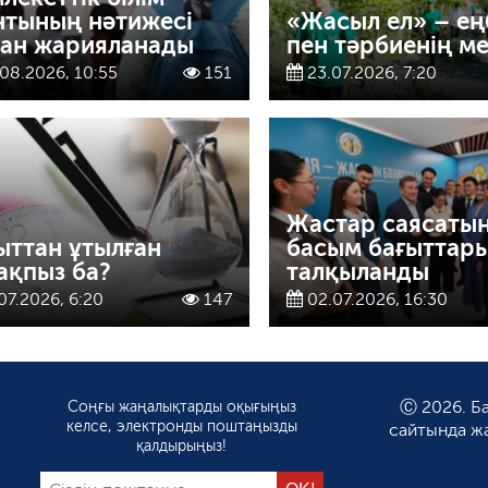
нтының нәтижесі
«Жасыл ел» – ең
ан жарияланады
пен тәрбиенің ме
08.2026, 10:55
151
23.07.2026, 7:20
Жастар саясаты
ыттан ұтылған
басым бағыттар
ақпыз ба?
талқыланды
07.2026, 6:20
147
02.07.2026, 16:30
Соңғы жаңалықтарды оқығыңыз
Ⓒ 2026. Ба
келсе, электронды поштаңызды
сайтында ж
қалдырыңыз!