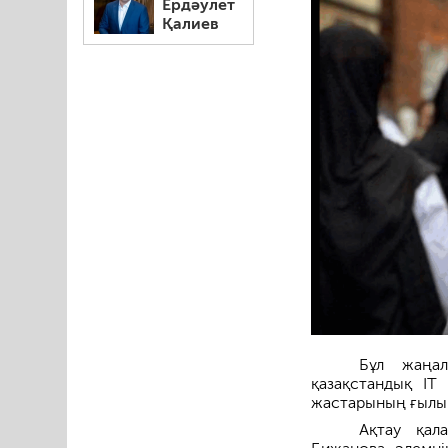
Ердәулет
Қалиев
Бұл жаңал
қазақстандық IT
жастарының ғылым
Ақтау қал