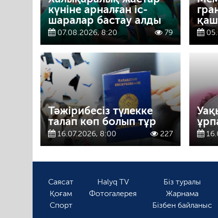
күніне арналған іс-
гра
шаралар бастау алды
қаш
07.08.2026, 8:20
79
05.
Тәжірибесіз түлекке
Уақ
талап көп болып тұр
ұрп
16.07.2026, 8:00
227
16.
Саясат
Halyq TV
Біз туралы
Қоғам
Фотогалерея
Жарнама
Спорт
Бізбен байланыс