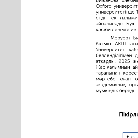
Бижанова әлемні
Oxford универси
университетінде 
енді тек ғылыми
айналысады. Бұл 
кәсіби сенімге ие
Меруерт Би
білімін АҚШ-тағы
Университет қаб
белсенділігімен 
атқарды. 2025 ж
Жас ғалымның айт
тарапынан көрсет
мәртебе оған ө
академиялық орт
мүмкіндік береді.
Пікірл