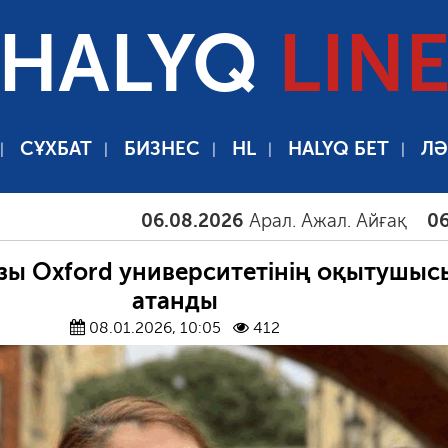
HALYQ
LIN
СҰХБАТ
БИЗНЕС
HL
HALYQ БЕТ
ЛӘ
06.08.2026
Арал. Ажал. Айғақ
06.08.20
зы Oxford университетінің оқытушыс
атанды
08.01.2026, 10:05
412