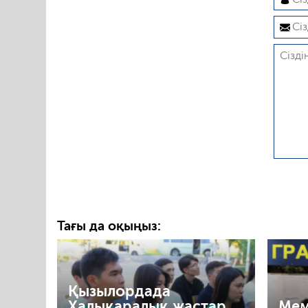
Тағы да оқыңыз:
Қызылордада
Халықаралық жастар
Мем