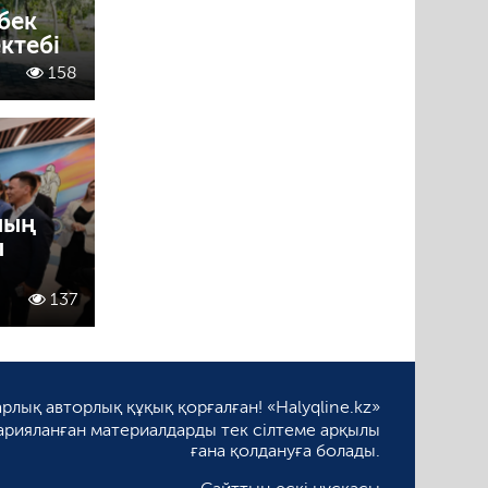
бек
ктебі
158
ның
ы
137
рлық авторлық құқық қорғалған! «Halyqline.kz»
арияланған материалдарды тек сілтеме арқылы
ғана қолдануға болады.