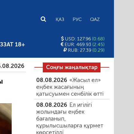
E
ҚАЗ
РУС
QAZ
USD: 127.96
(0.68)
ЗЗАТ 18+
EUR: 469.93
(2.45)
RUB: 27.39
(0.29)
26
Тамыздағы таңғы түтін
06.08.2026
Құмарлық
Соңғы жаңалықтар
08.08.2026
«Жасыл ел»
ы
еңбек жасағының
қатысуымен сенбілік өтті
08.08.2026
Ел игілігі
жолындағы еңбек
бағаланып,
құрылысшыларға құрмет
көрсетілді