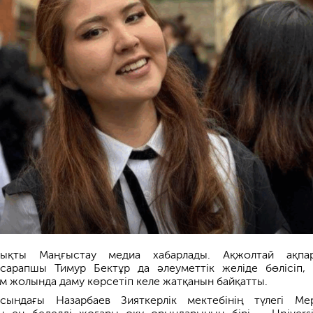
ықты Маңғыстау медиа хабарлады. Ақжолтай ақпар
 сарапшы Тимур Бектұр да әлеуметтік желіде бөлісіп, 
 жолында даму көрсетіп келе жатқанын байқатты.
асындағы Назарбаев Зияткерлік мектебінің түлегі Ме