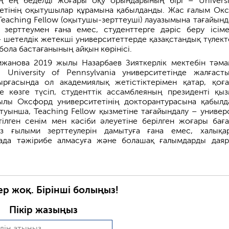
ң ең беделді жоғары оқу орындарының бірі – Universi
тетінің оқытушылар құрамына қабылданды. Жас ғалым Ок
Teaching Fellow (оқытушы-зерттеуші) лауазымына тағайынд
 зерттеумен ғана емес, студенттерге дәріс беру ісім
– шетелдік жетекші университеттерде қазақстандық түлект
 бола бастағанының айқын көрінісі.
жанова 2019 жылы Назарбаев Зияткерлік мектебін тәма
 University of Pennsylvania университетінде жалғасты
ырғасында ол академиялық жетістіктерімен қатар, қоғ
де көзге түсіп, студенттік ассамблеяның президенті қыз
ылы Оксфорд университетінің докторантурасына қабылд
уынша, Teaching Fellow қызметіне тағайындалу – универ
ілген сенім мен кәсіби әлеуетіне берілген жоғары баға
з ғылыми зерттеулерін дамытуға ғана емес, халықа
ада тәжірибе алмасуға және болашақ ғалымдарды даяр
ер жоқ. Бірінші болыңыз!
Пікір жазыңыз