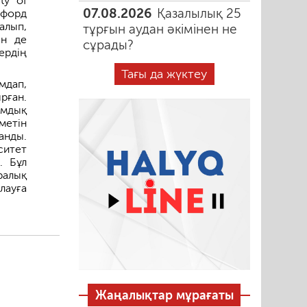
ty of
07.08.2026
Қазалылық 25
сфорд
алып,
тұрғын аудан әкімінен не
ен де
сұрады?
ердің
Тағы да жүктеу
мдап,
рған.
амдық
метін
анды.
ситет
. Бұл
ралық
лауға
Жаңалықтар мұрағаты