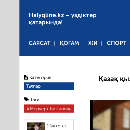
Halyqline.kz – үздіктер
қатарында!
САЯСАТ
ҚОҒАМ
ЖИ
СПОРТ
Категория:
Қазақ қы
Тұлпар
Тэги:
Меруерт Бижанова
Жүктеген: