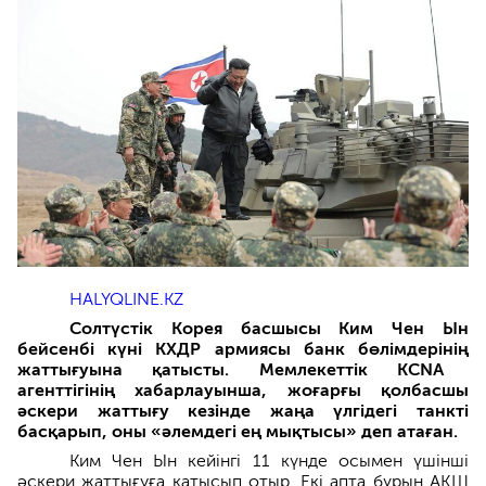
HALYQLINE.KZ
Солт
ү
стік Корея басшысы Ким Чен Ын
бейсенбі к
ү
ні КХДР армиясы банк б
ө
лімдеріні
ң
жатты
ғ
уына
қ
атысты. Мемлекеттік KCNA
агенттігіні
ң
хабарл
ауынша, жо
ғ
ар
ғ
ы
қ
олбасшы
ә
скери жатты
ғ
у кезінде жа
ң
а
ү
лгідегі танкті
бас
қ
арып, оны «
ә
лемдегі е
ң
мы
қ
тысы» деп ата
ғ
ан
.
Ким Чен Ын кейінгі 11 күнде осымен үшінші
әскери жаттығуға қатысып отыр. Екі апта бұрын АҚШ