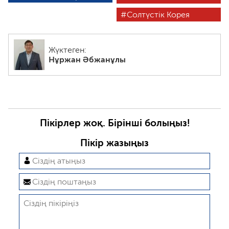
Солтүстік Корея
Жүктеген:
Нұржан Әбжанұлы
Пікірлер жоқ. Бірінші болыңыз!
Пікір жазыңыз