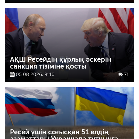
АҚШ Ресейдің құрлық әскерін
санкция тізіміне қосты
05.08.2026, 9:40
71
Ресей үшін соғысқан 51 елдің
азаматтары Украинада тұтқынға