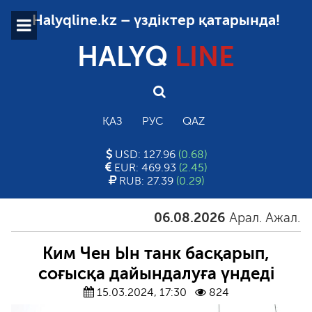
Halyqline.kz – үздіктер қатарында!
HALYQ
LINE
ҚАЗ
РУС
QAZ
USD: 127.96
(0.68)
EUR: 469.93
(2.45)
RUB: 27.39
(0.29)
06.08.2026
Арал. Ажал. Айға
Ким Чен Ын танк басқарып,
соғысқа дайындалуға үндеді
15.03.2024, 17:30
824