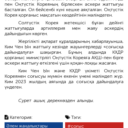
пен Оңтүстік Кореяның бірлескен әскери жаттығуы
басталған. Ол бейсенбі күні кешке аяқталған. Оңтүстік
Корея қорғаныс мақсатын көздейтінін мәлімдеген.
Солтүстік Корея жетекшісі бұған дейінгі
жаттығуларда артиллерия мен жаяу әскердің
дайындығын көрген.
Жергілікті ақпарат құралдарының хабарлауынша,
Ким Чен Ын жаттығу кезінде жауынгерлерді «соғысқа
дайындалуға» шақырған. Бұның алдында КХДР
қорғаныс министрлігі Оңтүстік Кореяға АҚШ-пен бірге
әскери жаттығу өткізгені үшін қоқан-лоққы жасаған.
Ким Чен Ын және КХДР үкіметі Оңтүстік
Кореямен соғысуы мүмкін екенін үнемі мәлімдеп жүр.
Ким 2023 жылдың аяғында да соғысқа дайындалуға
үндеген.
Сурет ашық дереккөзден алынды.
Категория:
Тэги:
Әлем жаңалықтары
соғыс