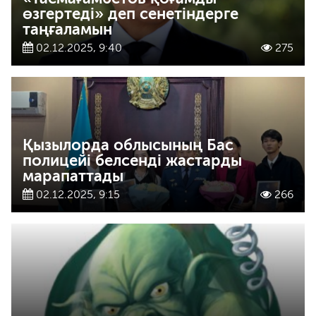
өзгертеді» деп сенетіндерге
таңғаламын
02.12.2025, 9:40
275
Қызылорда облысының Бас
полицейі белсенді жастарды
марапаттады
02.12.2025, 9:15
266