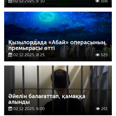
02.12.2025, 8:30
306
Қызылордада «Абай» операсының
премьерасы өтті
02.12.2025, 8:25
525
Әйелін балағаттап, қамаққа
алынды
02.12.2025, 6:00
261