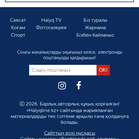
Саясат
Halyq TV
Біз туралы
Қоғам
Фотогалерея
Жарнама
Спорт
Бізбен байланыс
Соңғы жаңалықтарды оқығыңыз келсе, электронды
поштаңызды қалдырыңыз!
Ⓒ 2026. Барлық авторлық құқық қорғалған!
«Halyqline.kz» сайтында жарияланған
материалдарды тек сілтеме арқылы ғана қолдануға
болады.
Сайттың ескі нұсқасы
Сайтты жасаған
«Beoblood» веб-студиясы