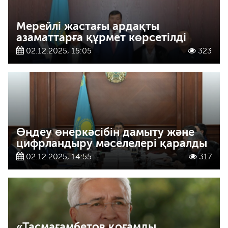
Мерейлі жастағы ардақты
азаматтарға құрмет көрсетілді
02.12.2025, 15:05
323
Өңдеу өнеркәсібін дамыту және
цифрландыру мәселелері қаралды
02.12.2025, 14:55
317
«Тасмағамбетов қоғамды