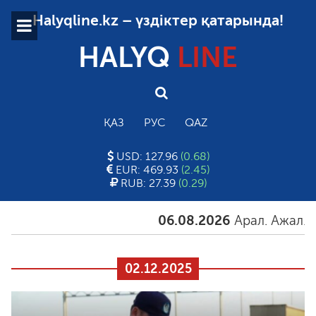
Halyqline.kz – үздіктер қатарында!
HALYQ
LINE
ҚАЗ
РУС
QAZ
USD: 127.96
(0.68)
EUR: 469.93
(2.45)
RUB: 27.39
(0.29)
06.08.2026
Арал. Ажал. Айғ
02.12.2025