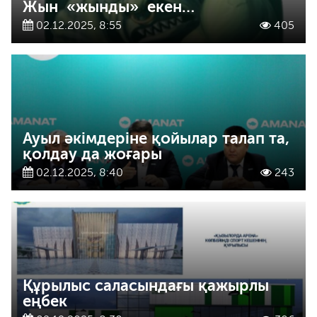
Жын «жынды» екен…
02.12.2025, 8:55
405
Ауыл әкімдеріне қойылар талап та,
қолдау да жоғары
02.12.2025, 8:40
243
Құрылыс саласындағы қажырлы
еңбек