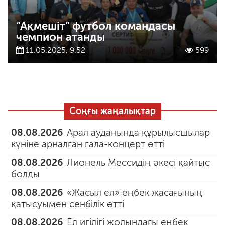
“Ақмешіт” футбол командасы
чемпион атанды
11.05.2025, 9:52
599
Соңғы жаңалықтар
08.08.2026
Арал ауданында құрылысшылар
күніне арналған гала-концерт өтті
08.08.2026
Лионель Мессидің әкесі қайтыс
болды
08.08.2026
«Жасыл ел» еңбек жасағының
қатысуымен сенбілік өтті
08.08.2026
Ел игілігі жолындағы еңбек