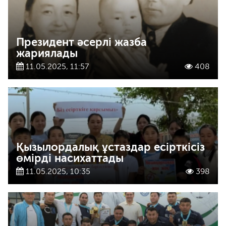
Президент әсерлі жазба
жариялады
11.05.2025, 11:57
408
Қызылордалық ұстаздар есірткісіз
өмірді насихаттады
11.05.2025, 10:35
398