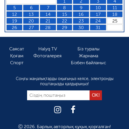
1
2
3
4
5
6
7
8
9
10
11
12
13
14
15
16
17
18
19
20
21
22
23
24
25
26
27
28
29
30
31
Саясат
Halyq TV
Біз туралы
Қоғам
Фотогалерея
Жарнама
Спорт
Бізбен байланыс
Соңғы жаңалықтарды оқығыңыз келсе, электронды
поштаңызды қалдырыңыз!
Ⓒ 2026. Барлық авторлық құқық қорғалған!