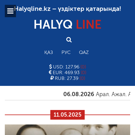
Halyqline.kz – үздіктер қатарында!
HALYQ
LINE
ҚАЗ
РУС
QAZ
USD: 127.96
(0)
EUR: 469.93
(0)
RUB: 27.39
(0)
06.08.2026
Арал. Ажал. Айғ
11.05.2025