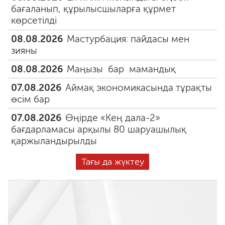
бағаланып, құрылысшыларға құрмет
көрсетілді
08.08.2026
Мастурбация: пайдасы мен
зияны
08.08.2026
Маңызы бар мамандық
07.08.2026
Аймақ экономикасында тұрақты
өсім бар
07.08.2026
Өңірде «Кең дала-2»
бағдарламасы арқылы 80 шаруашылық
қаржыландырылды
Тағы да жүктеу