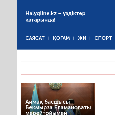
Halyqline.kz – үздіктер
қатарында!
САЯСАТ
ҚОҒАМ
ЖИ
СПОРТ
Аймақ басшысы
Бекмырза Еламановаты
мерейтойымен