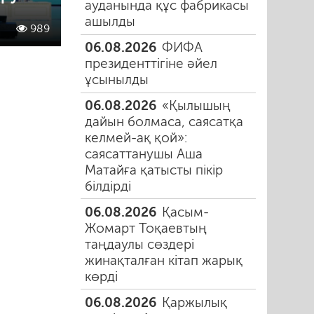
ауданында құс фабрикасы
ашылды
989
06.08.2026
ФИФА
президенттігіне әйел
ұсынылды
06.08.2026
«Қылышың
дайын болмаса, саясатқа
келмей-ақ қой»:
саясаттанушы Аша
Матайға қатысты пікір
білдірді
06.08.2026
Қасым-
Жомарт Тоқаевтың
таңдаулы сөздері
жинақталған кітап жарық
көрді
06.08.2026
Қаржылық