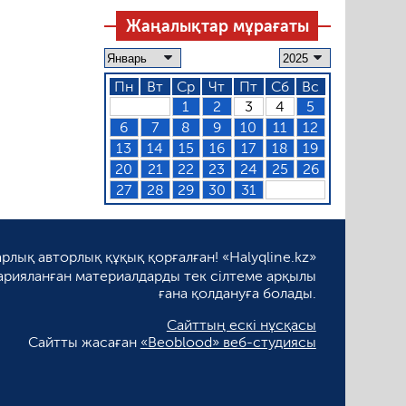
Жаңалықтар мұрағаты
Пн
Вт
Ср
Чт
Пт
Сб
Вс
1
2
3
4
5
6
7
8
9
10
11
12
13
14
15
16
17
18
19
20
21
22
23
24
25
26
27
28
29
30
31
рлық авторлық құқық қорғалған! «Halyqline.kz»
арияланған материалдарды тек сілтеме арқылы
ғана қолдануға болады.
Сайттың ескі нұсқасы
Сайтты жасаған
«Beoblood» веб-студиясы