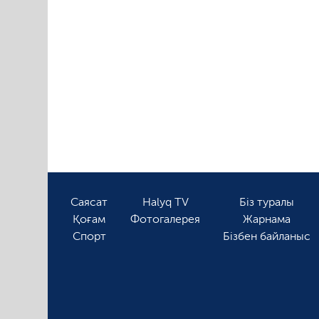
Саясат
Halyq TV
Біз туралы
Қоғам
Фотогалерея
Жарнама
Спорт
Бізбен байланыс