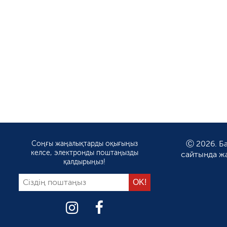
Соңғы жаңалықтарды оқығыңыз
Ⓒ 2026. Ба
келсе, электронды поштаңызды
сайтында ж
қалдырыңыз!