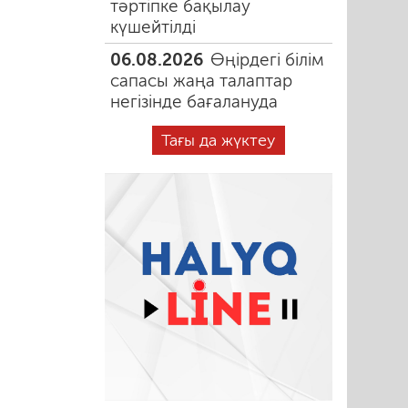
тәртіпке бақылау
күшейтілді
06.08.2026
Өңірдегі білім
сапасы жаңа талаптар
негізінде бағалануда
Тағы да жүктеу