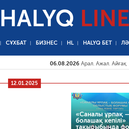
HALYQ
LIN
СҰХБАТ
БИЗНЕС
HL
HALYQ БЕТ
ЛӘ
06.08.2026
Арал. Ажал. Айғақ
06
12.01.2025
«Саналы ұрпақ 
болашақ кепілі»
тақырыбында ф