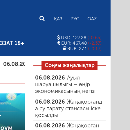
E
ҚАЗ
РУС
QAZ
USD: 127.28
(-0.65)
ЗЗАТ 18+
EUR: 467.48
(-2.37)
RUB: 27.1
(-0.17)
.08.2026
Тамыздағы таңғы түтін
06.08.2026
Құм
Соңғы жаңалықтар
06.08.2026
Ауыл
шаруашылығы – өңір
экономикасының негізі
06.08.2026
Жаңақорғанд
а су тарату стансасы іске
—
қосылды
06.08.2026
Жаңақорған
орум