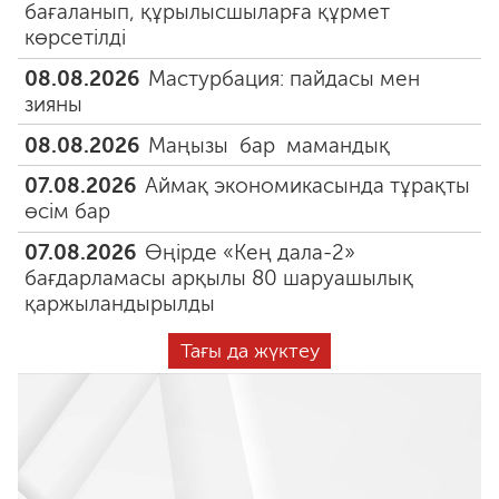
бағаланып, құрылысшыларға құрмет
көрсетілді
08.08.2026
Мастурбация: пайдасы мен
зияны
08.08.2026
Маңызы бар мамандық
07.08.2026
Аймақ экономикасында тұрақты
өсім бар
07.08.2026
Өңірде «Кең дала-2»
бағдарламасы арқылы 80 шаруашылық
қаржыландырылды
Тағы да жүктеу