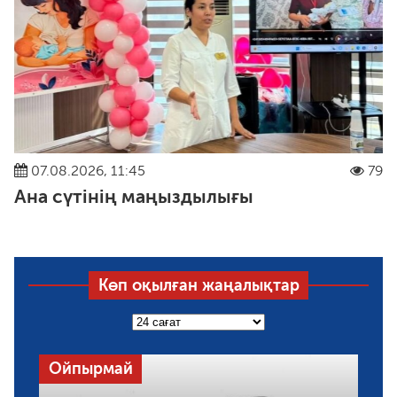
07.08.2026, 11:45
79
Ана сүтінің маңыздылығы
Көп оқылған жаңалықтар
Экология
Л