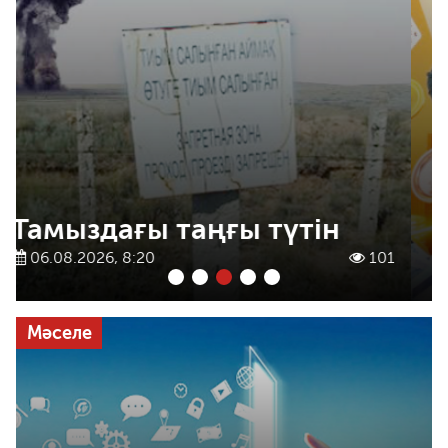
Құмарлық эпидемиясы
06.08.2026, 8:00
94
1
2
3
4
5
Мәселе