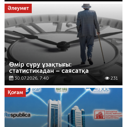
Әлеумет
Өмір сүру ұзақтығы:
статистикадан – саясатқа
30.07.2026, 7:40
231
Қоғам