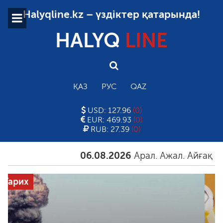
Halyqline.kz – үздіктер қатарында!
HALYQ
LINE
ҚАЗ
РУС
QAZ
USD: 127.96
(0)
EUR: 469.93
(0)
RUB: 27.39
(0)
06.08.2026
Арал. Ажал. Айғақ
06.08.2026
Мәселе