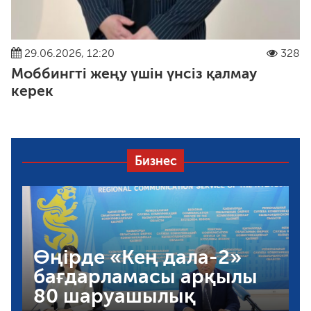
29.06.2026, 12:20
328
Моббингті жеңу үшін үнсіз қалмау
керек
Бизнес
Өңірде «Кең дала-2»
бағдарламасы арқылы
80 шаруашылық