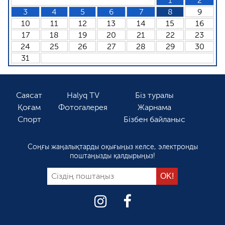
1
2
3
4
5
6
7
8
9
10
11
12
13
14
15
16
17
18
19
20
21
22
23
24
25
26
27
28
29
30
31
Саясат
Halyq TV
Біз туралы
Қоғам
Фотогалерея
Жарнама
Спорт
Бізбен байланыс
Соңғы жаңалықтарды оқығыңыз келсе, электронды
поштаңызды қалдырыңыз!