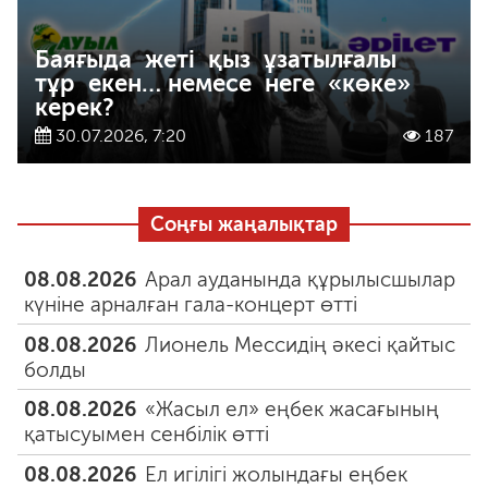
Баяғыда жеті қыз ұзатылғалы
тұр екен… немесе неге «көке»
керек?
30.07.2026, 7:20
187
Соңғы жаңалықтар
08.08.2026
Арал ауданында құрылысшылар
күніне арналған гала-концерт өтті
08.08.2026
Лионель Мессидің әкесі қайтыс
болды
08.08.2026
«Жасыл ел» еңбек жасағының
қатысуымен сенбілік өтті
08.08.2026
Ел игілігі жолындағы еңбек