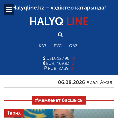
Halyqline.kz – үздіктер қатарында!
HALYQ
LINE
ҚАЗ
РУС
QAZ
USD: 127.96
(0)
EUR: 469.93
(0)
RUB: 27.39
(0)
06.08.2026
Арал. Ажал. Айғақ
#мемлекет басшысы
Тарих