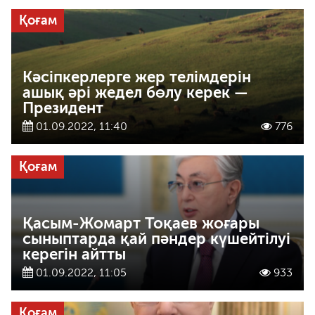
Қоғам
Кәсіпкерлерге жер телімдерін
ашық әрі жедел бөлу керек —
Президент
01.09.2022, 11:40
776
Қоғам
Қасым-Жомарт Тоқаев жоғары
сыныптарда қай пәндер күшейтілуі
керегін айтты
01.09.2022, 11:05
933
Қоғам