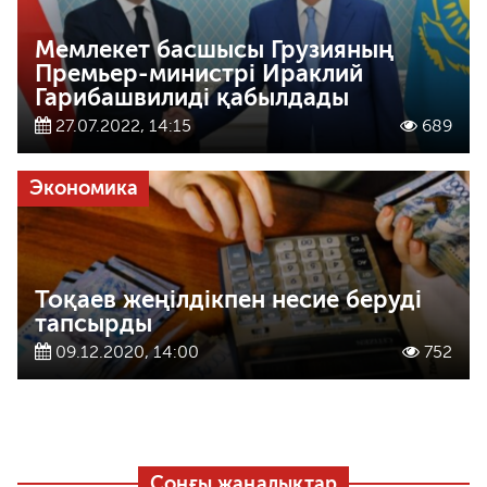
Мемлекет басшысы Грузияның
Премьер-министрі Ираклий
Гарибашвилиді қабылдады
27.07.2022, 14:15
689
Экономика
Тоқаев жеңілдікпен несие беруді
тапсырды
09.12.2020, 14:00
752
Соңғы жаңалықтар