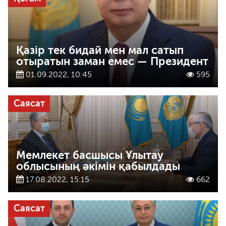
Қазір тек бидай мен мал сатып
отыратын заман емес — Президент
01.09.2022, 10:45
595
Саясат
Мемлекет басшысы Ұлытау
облысының әкімін қабылдады
17.08.2022, 15:15
662
Саясат