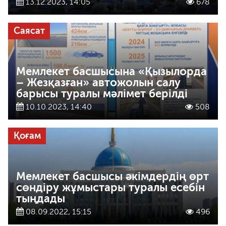
13.12.2023, 14:05
678
Саясат
Мемлекет басшысына «Қызылорда
– Жезқазған» автожолын салу
барысы туралы мәлімет берілді
10.10.2023, 14:40
508
Қоғам
Мемлекет басшысы әкімдердің өрт
сөндіру жұмыстары туралы есебін
тыңдады
08.09.2022, 15:15
496