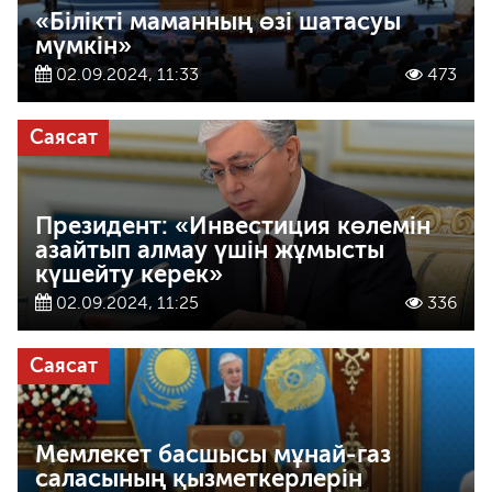
«Білікті маманның өзі шатасуы
мүмкін»
02.09.2024, 11:33
473
Саясат
Президент: «Инвестиция көлемін
азайтып алмау үшін жұмысты
күшейту керек»
02.09.2024, 11:25
336
Саясат
Мемлекет басшысы мұнай-газ
саласының қызметкерлерін