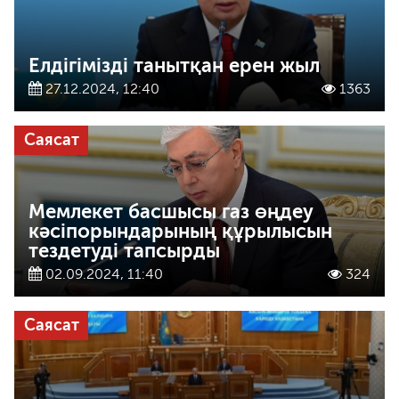
Елдігімізді танытқан ерен жыл
27.12.2024, 12:40
1363
Саясат
Мемлекет басшысы газ өңдеу
кәсіпорындарының құрылысын
тездетуді тапсырды
02.09.2024, 11:40
324
Саясат