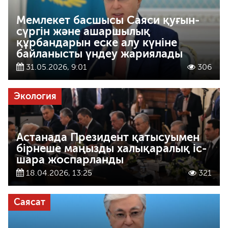
Мемлекет басшысы Саяси қуғын-
сүргін және ашаршылық
құрбандарын еске алу күніне
байланысты үндеу жариялады
31.05.2026, 9:01
306
Экология
Астанада Президент қатысуымен
бірнеше маңызды халықаралық іс-
шара жоспарланды
18.04.2026, 13:25
321
Саясат