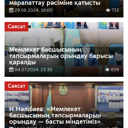
марапаттау рәсіміне қатысты
29.08.2024, 16:00
733
Саясат
Мемлекет басшысының
тапсырмаларын орындау барысы
қаралды
04.07.2024, 23:30
859
Саясат
Н.Нәлібаев: «Мемлекет
басшысының тапсырмаларын
орындау — басты міндетіміз»