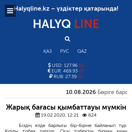
Halyqline.kz – үздіктер қатарында!
HALYQ
LINE
ҚАЗ
РУС
QAZ
USD: 127.96
(0)
EUR: 469.93
(0)
RUB: 27.39
(0)
10.08.2026
Бөріге барсаң, 
Жарық бағасы қымбаттауы мүмкін
19.02.2020, 12:21
824
Біздің елде барлығы бір-біріне байланып тұр.
Құдды тізбек тәрізді. Осы тізбектің бірінің құны