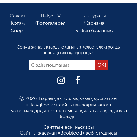
Саясат
Halyq TV
Біз туралы
Қоғам
Фотогалерея
Жарнама
Спорт
Бізбен байланыс
Соңғы жаңалықтарды оқығыңыз келсе, электронды
поштаңызды қалдырыңыз!
Ⓒ 2026. Барлық авторлық құқық қорғалған!
«Halyqline.kz» сайтында жарияланған
материалдарды тек сілтеме арқылы ғана қолдануға
болады.
Сайттың ескі нұсқасы
Сайтты жасаған
«Beoblood» веб-студиясы