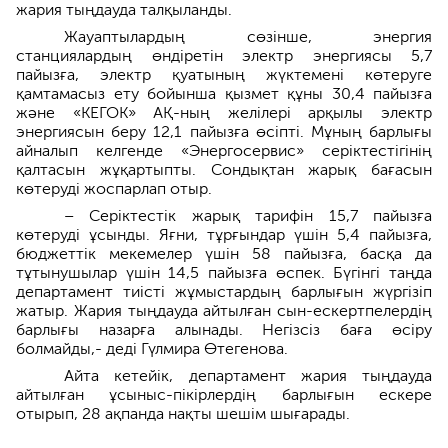
жария тыңдауда талқыланды.
Жауаптылардың сөзінше, энергия
станциялардың өндіретін электр энергиясы 5,7
пайызға, электр қуатының жүктемені көтеруге
қамтамасыз ету бойынша қызмет құны 30,4 пайызға
және «КЕГОК» АҚ-ның желілері арқылы электр
энергиясын беру 12,1 пайызға өсіпті. Мұның барлығы
айналып келгенде «Энергосервис» серіктестігінің
қалтасын жұқартыпты. Сондықтан жарық бағасын
көтеруді жоспарлап отыр.
– Серіктестік жарық тарифін 15,7 пайызға
көтеруді ұсынды. Яғни, тұрғындар үшін 5,4 пайызға,
бюджеттік мекемелер үшін 58 пайызға, басқа да
тұтынушылар үшін 14,5 пайызға өспек. Бүгінгі таңда
департамент тиісті жұмыстардың барлығын жүргізіп
жатыр. Жария тыңдауда айтылған сын-ескертпелердің
барлығы назарға алынады. Негізсіз баға өсіру
болмайды,- деді Гүлмира Өтегенова.
Айта кетейік, департамент жария тыңдауда
айтылған ұсыныс-пікірлердің барлығын ескере
отырып, 28 ақпанда нақты шешім шығарады.