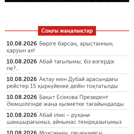
Соңғы жаңалықтар
10.08.2026
Бөріге барсаң, арыстанның
қаруын ал!
10.08.2026
Абай тағылымы, біз өзгердік
пе?..
10.08.2026
Ақтау мен Дубай арасындағы
рейстер 15 қыркүйекке дейін тоқтатылды
10.08.2026
Бақыт Есімова Президент
Әкімшілігінде жаңа қызметке тағайындалды
10.08.2026
Абай ілімі – рухани
шамшырағымыз, айнымас темірқазығымыз
10.08.2026
Мохсиннің рецензиясы