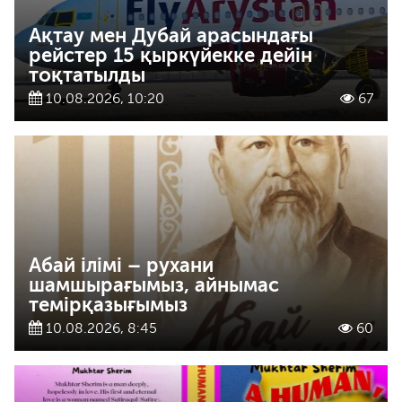
Ақтау мен Дубай арасындағы
рейстер 15 қыркүйекке дейін
тоқтатылды
10.08.2026, 10:20
67
Абай ілімі – рухани
шамшырағымыз, айнымас
темірқазығымыз
10.08.2026, 8:45
60