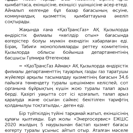
қымбаттаса, екіншісіне, екіншісі үшіншісіне әсер етеді.
Айналып келгенде бұл базар бағасының өсуіне,
коммуналдық қызметтің қымбаттауына әкеліп
соқтырады.
Жақында ғана «ҚазТрансГаз» АҚ Қызылорда
өндірістік филиалы «көгілдір отын» бағасында
өзгерістер болуы мүмкін екендігін хабарлаған еді.
Бірақ, Табиғи монополияларды реттеу комитетінің
Қызылорда облысы бойынша департаментінің
басшысы Гүлмира Өтегенова:
–
«ҚазТрансГаз Аймақ» АҚ Қызылорда өндірістік
филиалы департаменттің тауарлық газды газ таратушы
жүйелері арқылы тасымалдау қызметінің бағасын 34,6
пайызға төмендету туралы шешімімен келіспей, сот
органына бұйрықтың күшін жою туралы талап арыз
берді. Қазіргі уақытта сот ісі қозғалып, талап арыз
қаралуда және осыған сәйкес бекітілген тарифтің
қолданылуы тоқтатылды,- деген еді.
Бір түйткілдің түйіні тарқамай жатып, екіншісінің
құлағы қылтияды. Бұл жолы «Энергосервис» ЕЖШС
2020 жылдың 5 наурызынан бастап қызмет бағасы
өзгерту туралы ұсыныс айтып отыр. Аталған мәселе