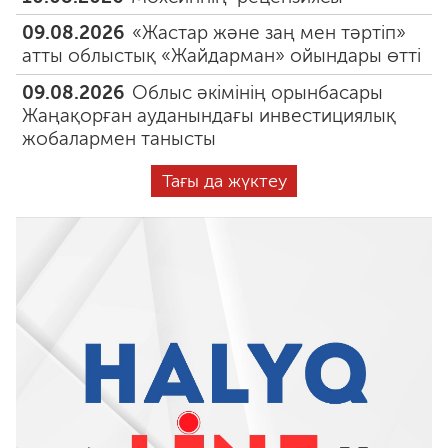
09.08.2026
«Жастар және заң мен тәртіп»
атты облыстық «Жайдарман» ойындары өтті
09.08.2026
Облыс әкімінің орынбасары
Жаңақорған ауданындағы инвестициялық
жобалармен танысты
Тағы да жүктеу