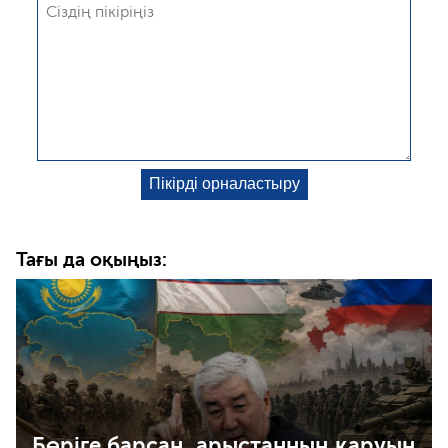
Тағы да оқыңыз:
Бөріге барсаң, арыстанның қаруын