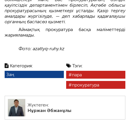
қауіпсіздік департаментімен бірлесіп, Ақтөбе облысы
прокуратурасының қызметкері ұсталды. Қазір тергеу
амалдары жүргізілуде, — деп хабарлады қадағалаушы
органның баспасөз қызметі.
Аймақтық прокуратура басқа мәліметтерді
жарияламады.
Фото: azattyq-ruhy.kz
Категория:
Тэги:
Заң
пара
прокуратура
Жүктеген:
Нұржан Әбжанұлы