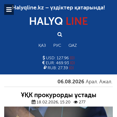
Halyqline.kz – үздіктер қатарында!
HALYQ
LINE
ҚАЗ
РУС
QAZ
USD: 127.96
(0)
EUR: 469.93
(0)
RUB: 27.39
(0)
06.08.2026
Арал. Ажал. Айға
ҰҚК прокурорды ұстады
18.02.2026, 15:20
277