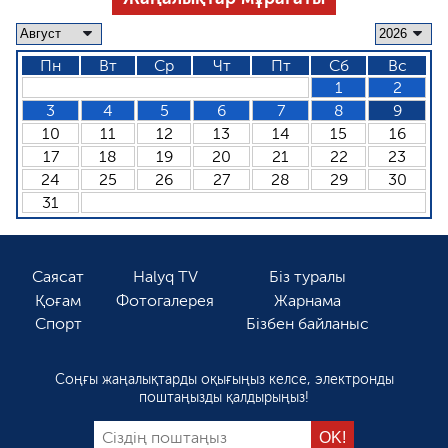
Пн
Вт
Ср
Чт
Пт
Сб
Вс
1
2
3
4
5
6
7
8
9
10
11
12
13
14
15
16
17
18
19
20
21
22
23
24
25
26
27
28
29
30
31
Саясат
Halyq TV
Біз туралы
Қоғам
Фотогалерея
Жарнама
Спорт
Бізбен байланыс
Соңғы жаңалықтарды оқығыңыз келсе, электронды
поштаңызды қалдырыңыз!