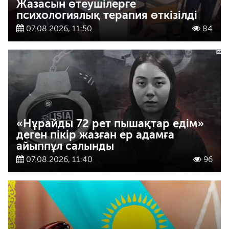
Жазасын өтеушілерге
психологиялық терапия өткізілді
07.08.2026, 11:50
84
«Нұрайды 72 рет пышақтар едім»
деген пікір жазған ер адамға
айыппұл салынды
07.08.2026, 11:40
96