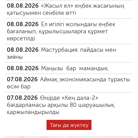
08.08.2026
«Жасыл ел» еңбек жасағының
қатысуымен сенбілік өтті
08.08.2026
Ел игілігі жолындағы еңбек
бағаланып, құрылысшыларға құрмет
көрсетілді
08.08.2026
Мастурбация: пайдасы мен
зияны
08.08.2026
Маңызы бар мамандық
07.08.2026
Аймақ экономикасында тұрақты
өсім бар
07.08.2026
Өңірде «Кең дала-2»
бағдарламасы арқылы 80 шаруашылық
қаржыландырылды
Тағы да жүктеу