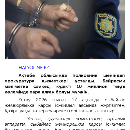
HALYQLINE.KZ
Ақтөбе облысында полковник шеніндегі
прокуратура қызметкері ұсталды. Бейресми
мәліметке сәйкес, күдікті 10 миллион теңге
көлемінде пара алған болуы мүмкін.
Ұстау 2026 жылғы 17 ақпанда сыбайлас
жемқорлыққа қарсы іс-қимыл аясында жүргізілген.
Қазіргі уақытта тергеу әрекеттері жалғасып жатыр.
– Ұлттық қауіпсіздік комитетінің орталық
аппараты, сыбайлас жемқорлыққа қарсы іс-қимыл
бөлімшелері және Бас прокуратураның өзіндік