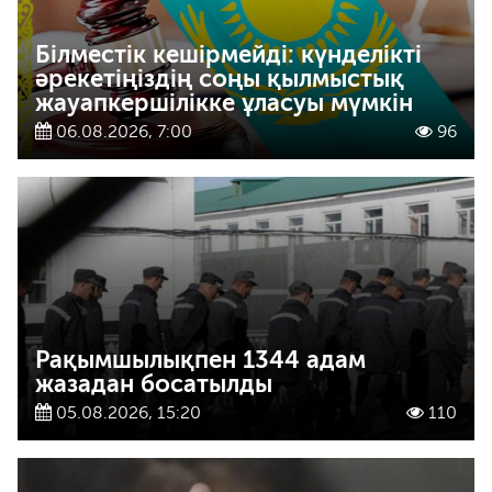
Білместік кешірмейді: күнделікті
әрекетіңіздің соңы қылмыстық
жауапкершілікке ұласуы мүмкін
06.08.2026, 7:00
96
Рақымшылықпен 1344 адам
жазадан босатылды
05.08.2026, 15:20
110