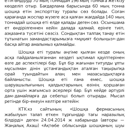
етін өндіруді 70 мың тоннадан 196 мың тоннаға жеткізу
көзделіп отыр. Бағдарлама барысында 60 мың тонна
шошқа етін экспорттау туралы сөз болады. Соған
қарағанда жоспар жүзеге аса қалған жағдайда 140 мың
тоннадай шошқа еті елде қалады деген сөз. Осыншама
ет өндірілгеннен кейін далада қалмай, ерінге тиіп,
азқазанға түсетіні сөзсіз. Сондықтан талпақ танау етін
тұтынатын замандастарымызға «мұқият болыңыз»-дан
басқа айтар амалымыз қалмайды.
Шошқа еті туралы әңгіме қылған кезде оның
асқа пайдаланылғаннан кездегі ықтимал қауіптерінен
өзге де аспектілері бар. Бұл бір жағынан титулды ұлты
мұсылман дінін ұстанғандықтан аталған тақырыпқа
орай туындайтын алаң мен мазасыздықтарға
байланысты. Шошқа еті ғана емес, шошқа
шаруашылығының қалдықтарының өзінің қоршаған
орта үшін жағымсыз әсерлері бар. Бұл кейде әртүрлі
дам-дамайларға да себепші болып отырады. Мысал
ретінде бір-екеуін келтіре кетейін:
КТК.кз сайтының «Шошқа фермасының
жабылуын талап еткен тұрғындар тағы наразылық
білдірді» деген 24.04.2014 ж хабарында (авторы —
Жаңалық Ахаш) «Ақтөбе облысында шошқаның шуы