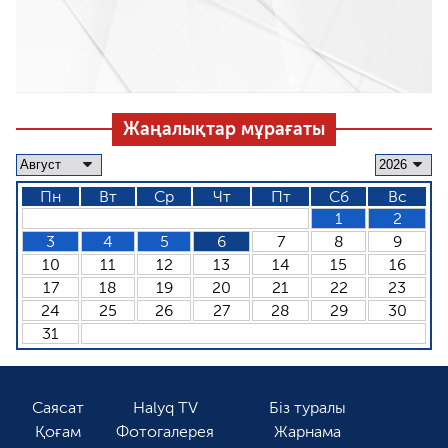
Жаңалықтар мұрағаты
Пн
Вт
Ср
Чт
Пт
Сб
Вс
1
2
3
4
5
6
7
8
9
10
11
12
13
14
15
16
17
18
19
20
21
22
23
24
25
26
27
28
29
30
31
Саясат
Halyq TV
Біз туралы
Қоғам
Фотогалерея
Жарнама