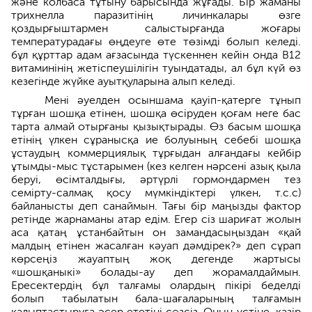
және колбаса тұтыну барысында жұғады. Бір жаманы
трихнелла паразитінің личинкалары өзге
қоздырғыштармен салыстырғанда жоғары
температурадағы өңдеуге өте төзімді болып келеді.
бұл құрттар адам ағзасында түскеннен кейін онда В12
витаминінің жетіспеушілігін туындатады, ал бұл күй өз
кезегінде жүйке ауытқуларына алып келеді.
Мені әуелден осыншама қауіп-қатерге тұнып
тұрған шошқа етінен, шошқа өсіруден қоғам неге бас
тарта алмай отырғаны қызықтырады. Өз басым шошқа
етінің үлкен сұранысқа ие болуының себебі шошқа
ұстаудың коммерциялық тұрғыдан алғандағы кейбір
ұтымды-мыс тұстарымен (кез келген нәрсені азық қыла
беруі, өсімталдығы, әртүрлі гормондармен тез
семірту-салмақ қосу мүмкіндіктері үлкен, т.с.с)
байланысты деп санаймын. Тағы бір маңызды фактор
ретінде жарнаманы атар едім. Егер сіз шариғат жолын
аса қатаң ұстанбайтын он замандасыңыздан «қай
малдың етінен жасалған кәуап дәмдірек?» деп сұрап
көрсеңіз жауаптың жоқ дегенде жартысы
«шошқаныкі» болады-ау деп жорамалдаймын.
Ересектердің бұл талғамы олардың пікірі беделді
болып табылатын бала-шағаларының талғамын
қалыптастыруға әсер ететіні сөзсіз. Оның үстіне, қазір