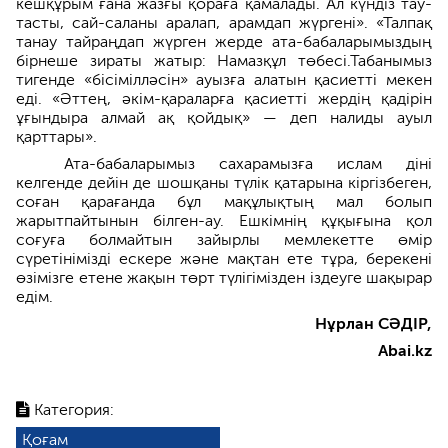
кешқұрым ғана жазғы қораға қамалады. Ал күндіз тау-
тасты, сай-саланы аралап, арамдап жүргені». «Талпақ
танау тайраңдап жүрген жерде ата-бабаларымыздың
бірнеше зираты жатыр: Намазқұл төбесі.Табанымыз
тигенде «бісімілләсін» ауызға алатын қасиетті мекен
еді. «Әттең, әкім-қараларға қасиетті жердің қадірін
ұғындыра алмай ақ қойдық» — деп налиды ауыл
қарттары».
Ата-бабаларымыз сахарамызға ислам діні
келгенде дейін де шошқаны түлік қатарына кіргізбеген,
соған қарағанда бұл мақұлықтың мал болып
жарытпайтынын білген-ау. Ешкімнің құқығына қол
соғуға болмайтын зайырлы мемлекетте өмір
сүретінімізді ескере және мақтан ете тұра, берекені
өзімізге етене жақын төрт түлігімізден іздеуге шақырар
едім.
Нұрлан СӘДІР,
Abai.kz
Категория:
Қоғам