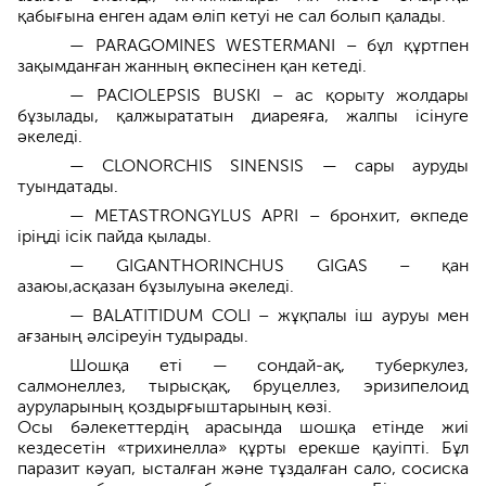
қабығына енген адам өліп кетуі не сал болып қалады.
— PARAGOMINES WESTERMANI – бұл құртпен
зақымданған жанның өкпесінен қан кетеді.
— PACIOLEPSIS BUSKI – ас қорыту жолдары
бұзылады, қалжырататын диареяға, жалпы ісінуге
әкеледі.
— CLONORCHIS SINENSIS — сары ауруды
туындатады.
— METASTRONGYLUS APRI – бронхит, өкпеде
іріңді ісік пайда қылады.
— GIGANTHORINCHUS GIGAS – қан
азаюы,асқазан бұзылуына әкеледі.
— BALATITIDUM COLI – жұқпалы іш ауруы мен
ағзаның әлсіреуін тудырады.
Шошқа еті — сондай-ақ, туберкулез,
салмонеллез, тырысқақ, бруцеллез, эризипелоид
ауруларының қоздырғыштарының көзі.
Осы бәлекеттердің арасында шошқа етінде жиі
кездесетін «трихинелла» құрты ерекше қауіпті. Бұл
паразит кәуап, ысталған және тұздалған сало, сосиска