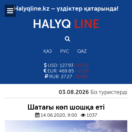
Halyqline.kz – үздіктер қатарында!
HALYQ
LINE
ҚАЗ
РУС
QAZ
USD: 127.93
(-0.57)
EUR: 469.85
(-2.13)
RUB: 27.27
(-0.03)
03.08.2026
Біз туристерді қал
Шатағы көп шошқа еті
14.06.2020, 9:00
1037