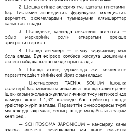
2. Шошқа етінде аллергия туындататын гистамин
бар. Гистамин аппендицит, фурункулез, холецистит,
дерматит, экземалардың туындауына алғышарттар
қалыптастырады.
3. Шошқаның қанында онкогенді агенттер —
обыр маркерінің ролін атқаратын ерекше
эритроциттер көп.
4. Шошқа өнімдері — тымау вирусының көзі
бола алады. Бұл әсіресе колбаса жасауға шошқаның
өкпесі пайдаланылған кезде орын алады.
5. Шошқа етінің құрамында жиі кездесетін
паразиттердің тізімінің өзі біраз орын алады:
— Цистицеркоз TAENIA SOLIUM (шошқа
солитері) бас миындағы инвазияға шошқа солитерінен
ішек-қарын жолына жұқпалы личинка түсу нәтижесінде
дамиды және 1-1,3% көлемде бас сүйектің ішінде
үрдістер жүріп жатады. Паразиттің онносферасы түрлі
мүшелерді зақымдап, соның ішінде ми қабығына зақым
келтіреді.
— SCHITOSOMA JAPONICUM – қансырау, қаны
азаюға әкеледі; личинкалары ми және омыртқа