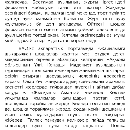
жалғасуда. Бестамақ ауылының жұрты іргесіндегі
ферманың жабылуын талап етіп жатыр. Жақында
өзеніндегі балығы қырылған елді мекенде, төрт түлік те
суатқа ауыз малмайтын болыпты. Жұрт тіпті ауру
жұқтырамыз ба деп алаңдаулы. Өйткені, шошқа
фермасы нәжісті өзенге ағызып қоймай, өлексесін де
ауыл шетіне төгеді екен. Қалталы кәсіпкердің өзі мұны
мойындамай отыр…» деп атап көрсетіледі.
BAO.kz ақпараттық порталында «Жайылымға
шығарылған шошқалар жұртты мезі етуде» деген
мақаласынан бірнеше абзацтар келтірейін: «Ақмола
облысының Үлгі, Кеңащы, Мәдениет ауылдарының
тұрғындары шошқаны емін-еркін жайылымға шығарып
өсіріп отырған шаруашылық иелерінің әрекетіне
наразы. Олар бұл жануарлардың сай-саланы арамдап,
қасиетті жерлерде тайраңдап жүргенін айтып дабыл
қағуда….», «Жылқышы Амантай Бөкенов: Көктем
уақытында жылқылар құлындарын тастап кетті,
шошқалар торайлаған жерде. Биелер толғатып келеді
де, шошқа торайлаған жерде, содан кейін шошқаның
иісін сезіп, құлындарын теуіп, тістеп, лақтырып
жібереді. Талпақ танаудан көл-көсір пайда тапқысы
келгендер сулы, нулы жерді таңдапты. Шошқа