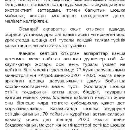
құндылығы, сонымен қатар құрамындағы ақуызды және
экстрактивті заттардың, томен балқитын шошқа
майының жоғары мөлшеріне негізделген» деген
мәлімет келтірілген.
Осындай ақпаратты оқып отырған адамда,
әсіресе ұстанымдары әлі қалыптасып үлгермеген жас
ұрпақтарда шошқа еті туралы қандай талғам-түсінік
қалыптасатыны айтпай-ақ та түсінікті.
Жаңағы келтіріп отырған ақпараттар қанша
дегенмен жеке сайттан алынған дүниелер ғой. Ал
қауіп-қатері жоғары осы өнім туралы үкімет не
дейтінін білгім келіп іздегенімде ҚР Ауыл шаруашылығы
министрлігінің «Агробизнес-2020» «2020 жылға дейін
арналған шошқа шаруашылығын дамуы бойынша
кәсіби-жоспары»на көзім түсті. Жоспарда шошқа
етінің тағдырынан қатты алаң білдіріп, тауардың
жоғары өзіндік құны, бәсекеге қабілетті еместігі және
оны бірнеше млрд теңгеге субсидиялау қажет деп
қорытындылайды. Қазақстанда шошқа өндірудің
өзіндік құнының 70 пайызын құрайтын астық саласын
дамыту керек деп шешеді. 2020 жылға шейін
бағдарламаның мақсат және міндеттері ретінде шошқа