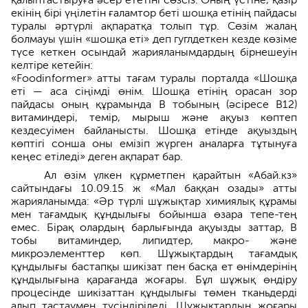
екінің бірі үңілетін ғаламтор беті шошқа етінің пайдасы
туралы әртүрлі ақпаратқа толып тұр. Сөзім жалаң
болмауы үшін «шошқа еті» деп гуглдеткен кезде көзіме
түсе кеткен осындай жарияланымдардың бірнешеуін
келтіре кетейін:
«Foodinformer» атты тағам туралы порталда «Шошқа
еті — аса сіңімді өнім. Шошқа етінің орасан зор
пайдасы оның құрамында В тобының (әсіресе В12)
витаминдері, темір, мырыш және ақуыз көптеп
кездесуімен байланысты. Шошқа етінде ақуыздың
көптігі сонша оны емізіп жүрген аналарға тұтынуға
кеңес етіледі» деген ақпарат бар.
Ал өзім үлкен құрметпен қарайтын «Абай.кз»
сайтындағы 10.09.15 ж «Мал баққан озады» атты
жарияланымда: «Әр түрлі шұжықтар химиялық құрамы
мен тағамдық құндылығы бойынша өзара тепе-тең
емес. Бірақ олардың барлығында ақуызды заттар, В
тобы витаминдер, липидтер, макро- және
микроэлементтер көп. Шұжықтардың тағамдық
құндылығы бастапқы шикізат пен басқа ет өнімдерінің
құндылығына қарағанда жоғары. Бұл шұжық өндіру
процесінде шикізаттан құндылығы төмен тканьдерді
алып тастаумен түсіндіріледі. Шұжықтардың жоғары