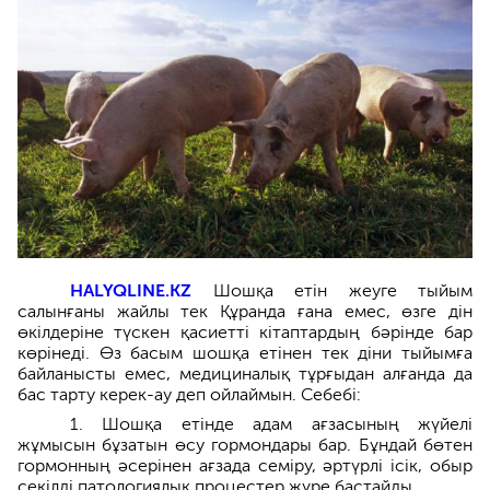
HALYQLINE.KZ
Шошқа етін жеуге тыйым
салынғаны жайлы тек Құранда ғана емес, өзге дін
өкілдеріне түскен қасиетті кітаптардың бәрінде бар
көрінеді. Өз басым шошқа етінен тек діни тыйымға
байланысты емес, медициналық тұрғыдан алғанда да
бас тарту керек-ау деп ойлаймын. Себебі:
1. Шошқа етінде адам ағзасының жүйелі
жұмысын бұзатын өсу гормондары бар. Бұндай бөтен
гормонның әсерінен ағзада семіру, әртүрлі ісік, обыр
секілді патологиялық процестер жүре бастайды.