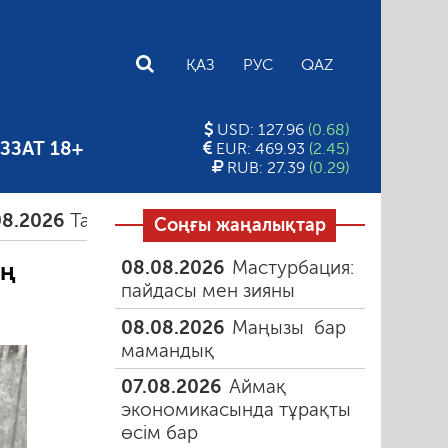
E
ҚАЗ
РУС
QAZ
USD: 127.96
(0.68)
ЗЗАТ 18+
EUR: 469.93
(2.45)
RUB: 27.39
(0.29)
26
Тамыздағы таңғы түтін
06.08.2026
Құмарлық 
Соңғы жаңалықтар
08.08.2026
Мастурбация:
ің
пайдасы мен зияны
08.08.2026
Маңызы бар
мамандық
07.08.2026
Аймақ
экономикасында тұрақты
өсім бар