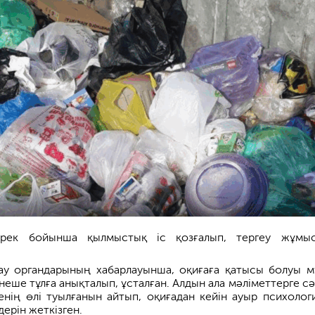
ерек бойынша қылмыстық іс қозғалып, тергеу жұмы
ау органдарының хабарлауынша, оқиғаға қатысы болуы м
рнеше тұлға анықталып, ұсталған. Алдын ала мәліметтерге сә
тенің өлі туылғанын айтып, оқиғадан кейін ауыр психолог
дерін жеткізген.