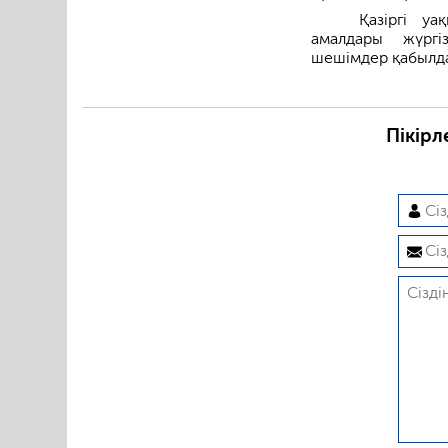
Қазіргі у
амалдары жүргі
шешімдер қабылд
Пікірл