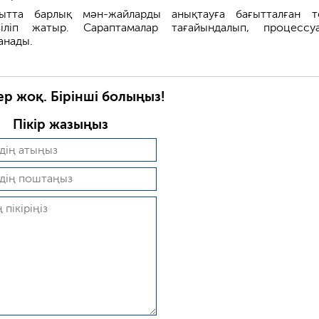
ақытта барлық мән-жайларды анықтауға бағытталған т
зіліп жатыр. Сараптамалар тағайындалып, процессу
анады.
ер жоқ. Бірінші болыңыз!
Пікір жазыңыз