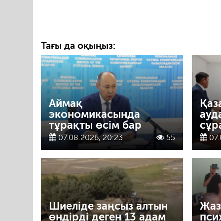
Тағы да оқыңыз:
Аймақ
Қаз
экономикасында
ауд
тұрақты өсім бар
сұр
07.08.2026, 20:23
55
07.
Шиеліде заңсыз алтын
Жаз
өндірді деген 13 адам
пси