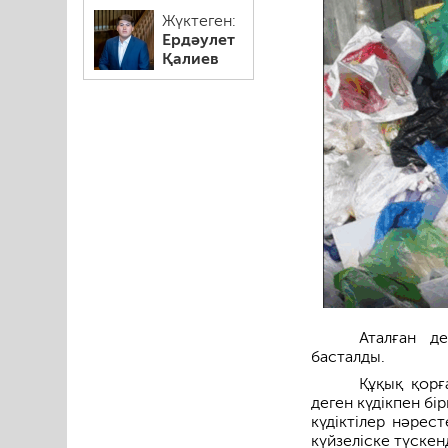
Жүктеген:
Ердәулет
Қалиев
Аталған д
басталды.
Құқық қорғ
деген күдікпен бі
күдіктілер нәрес
күйзеліске түскен