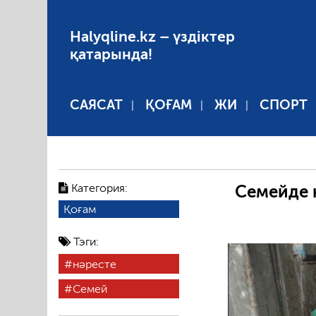
Halyqline.kz – үздіктер
қатарында!
САЯСАТ
ҚОҒАМ
ЖИ
СПОРТ
Категория:
Семейде 
Қоғам
Тэги:
нәресте
Семей