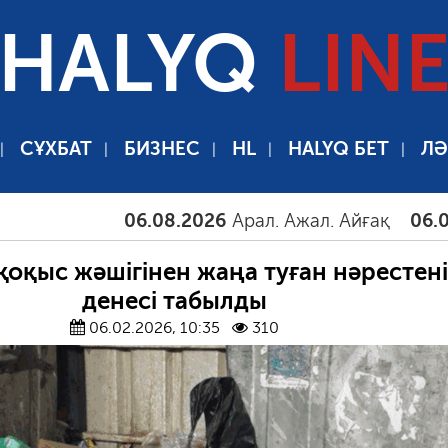
HALYQ
LIN
СҰХБАТ
БИЗНЕС
HL
HALYQ БЕТ
ЛӘ
06.08.2026
Арал. Ажал. Айғақ
06.08.20
қоқыс жәшігінен жаңа туған нәрестен
денесі табылды
06.02.2026, 10:35
310