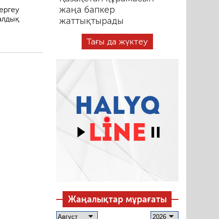
жаңа бапкер
ергеу
алдық
жаттықтырады
Тағы да жүктеу
Жаңалықтар мұрағаты