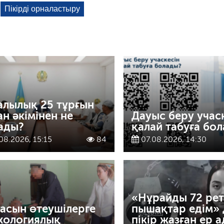
алылық 25 тұрғын
ан әкімінен не
Дауыс беру учас
ады?
қалай табуға бо
08.2026, 15:15
84
07.08.2026, 14:30
«Нұрайды 72 рет
асын өтеушілерге
пышақтар едім» 
хологиялық
пікір жазған ер 