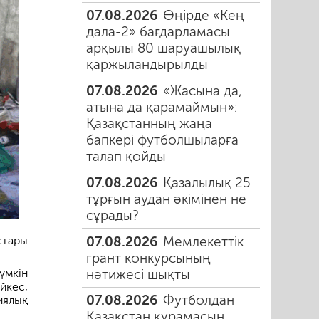
07.08.2026
Өңірде «Кең
дала-2» бағдарламасы
арқылы 80 шаруашылық
қаржыландырылды
07.08.2026
«Жасына да,
атына да қарамаймын»:
Қазақстанның жаңа
бапкері футболшыларға
талап қойды
07.08.2026
Қазалылық 25
тұрғын аудан әкімінен не
сұрады?
07.08.2026
Мемлекеттік
стары
грант конкурсының
нәтижесі шықты
үмкін
йкес,
07.08.2026
Футболдан
иялық
Қазақстан құрамасын