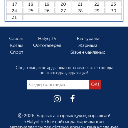
17
18
19
20
21
22
23
24
25
26
27
28
29
30
31
Саясат
Halyq TV
Біз туралы
Қоғам
Фотогалерея
Жарнама
Спорт
Бізбен байланыс
Соңғы жаңалықтарды оқығыңыз келсе, электронды
поштаңызды қалдырыңыз!
Ⓒ 2026. Барлық авторлық құқық қорғалған!
«Halyqline.kz» сайтында жарияланған
материалдарды тек сілтеме арқылы ғана қолдануға