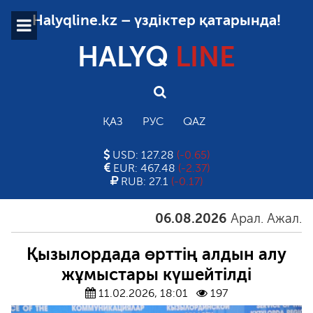
Halyqline.kz – үздіктер қатарында!
HALYQ
LINE
ҚАЗ
РУС
QAZ
USD: 127.28
(-0.65)
EUR: 467.48
(-2.37)
RUB: 27.1
(-0.17)
06.08.2026
Арал. Ажал. Айғ
Қызылордада өрттің алдын алу
жұмыстары күшейтілді
11.02.2026, 18:01
197