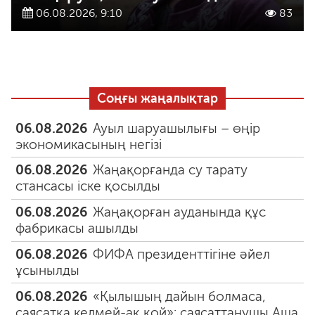
06.08.2026, 9:10
83
Соңғы жаңалықтар
06.08.2026
Ауыл шаруашылығы – өңір
экономикасының негізі
06.08.2026
Жаңақорғанда су тарату
стансасы іске қосылды
06.08.2026
Жаңақорған ауданында құс
фабрикасы ашылды
06.08.2026
ФИФА президенттігіне әйел
ұсынылды
06.08.2026
«Қылышың дайын болмаса,
саясатқа келмей-ақ қой»: саясаттанушы Аша