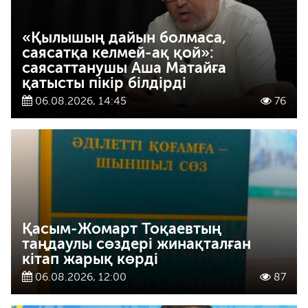
«Қылышың дайын болмаса,
саясатқа келмей-ақ қой»:
саясаттанушы Аша Матайға
қатысты пікір білдірді
06.08.2026, 14:45
76
Қасым-Жомарт Тоқаевтың
таңдаулы сөздері жинақталған
кітап жарық көрді
06.08.2026, 12:00
87