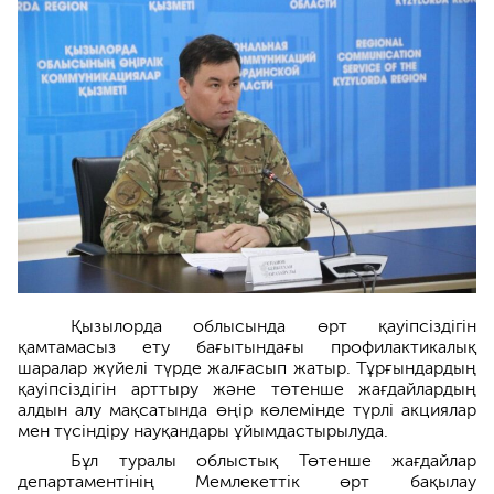
Қызылорда облысында өрт қауіпсіздігін
қамтамасыз ету бағытындағы профилактикалық
шаралар жүйелі түрде жалғасып жатыр. Тұрғындардың
қауіпсіздігін арттыру және төтенше жағдайлардың
алдын алу мақсатында өңір көлемінде түрлі акциялар
мен түсіндіру науқандары ұйымдастырылуда.
Бұл туралы облыстық Төтенше жағдайлар
департаментінің Мемлекеттік өрт бақылау