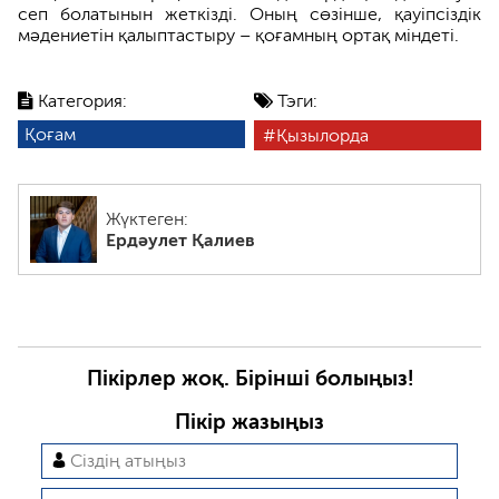
сеп болатынын жеткізді. Оның сөзінше, қауіпсіздік
мәдениетін қалыптастыру – қоғамның ортақ міндеті.
Категория:
Тэги:
Қоғам
Қызылорда
Жүктеген:
Ердәулет Қалиев
Пікірлер жоқ. Бірінші болыңыз!
Пікір жазыңыз