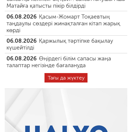
Матайға қатысты пікір білдірді
06.08.2026
Қасым-Жомарт Тоқаевтың
таңдаулы сөздері жинақталған кітап жарық
көрді
06.08.2026
Қаржылық тәртіпке бақылау
күшейтілді
06.08.2026
Өңірдегі білім сапасы жаңа
талаптар негізінде бағалануда
Тағы да жүктеу