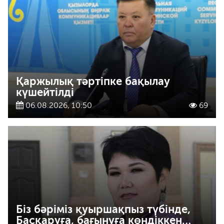
Қаржылық тәртіпке бақылау
күшейтілді
06.08.2026, 10:50
69
Біз бәріміз қуыршақпыз түбінде,
Басқаруға, бағынуға көндіккен…