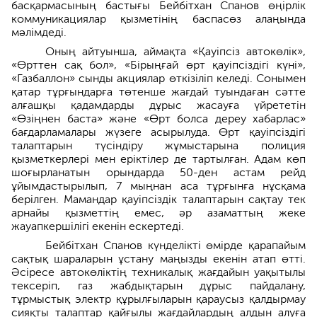
басқармасының бастығы Бейбітхан Спанов өңірлік
коммуникациялар қызметінің баспасөз алаңында
мәлімдеді.
Оның айтуынша, аймақта «Қауіпсіз автокөлік»,
«Өрттен сақ бол», «Бірыңғай өрт қауіпсіздігі күні»,
«Газбаллон» сынды акциялар өткізіліп келеді. Сонымен
қатар тұрғындарға төтенше жағдай туындаған сәтте
алғашқы қадамдарды дұрыс жасауға үйрететін
«Өзіңнен баста» және «Өрт болса дереу хабарлас»
бағдарламалары жүзеге асырылуда. Өрт қауіпсіздігі
талаптарын түсіндіру жұмыстарына полиция
қызметкерлері мен еріктілер де тартылған. Адам көп
шоғырланатын орындарда 50-ден астам рейд
ұйымдастырылып, 7 мыңнан аса тұрғынға нұсқама
берілген. Мамандар қауіпсіздік талаптарын сақтау тек
арнайы қызметтің емес, әр азаматтың жеке
жауапкершілігі екенін ескертеді.
Бейбітхан Спанов күнделікті өмірде қарапайым
сақтық шараларын ұстану маңызды екенін атап өтті.
Әсіресе автокөліктің техникалық жағдайын уақытылы
тексеріп, газ жабдықтарын дұрыс пайдалану,
тұрмыстық электр құрылғыларын қараусыз қалдырмау
сияқты талаптар қайғылы жағдайлардың алдын алуға