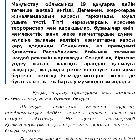
Маңғыстау облысында 19 қаңтарға дейін
төтенше жағдай енгізді. Дегенмен, жер-жерде
жиналғандардың қарасы тарқамады, ахуал
ушыға түсті. Тіпті, наразылардың арасына
террористер мен қарақшылар, бұзақылар еніп,
мемлекеттік және жеке азаматтардың дүние-
мүлкіне залалын келтіріп, азаматтарға қарсы
қару қолданды. Сондықтан, ел президенті
Қазақстан Республикасы бойынша төтенше
жағдай режимін жариялады. Сондай-ақ, бірнеше
үндеу жасап, халықты арандап қалмауға
шақырды, жағдайды ретке келтіруге тапсырма
бергенін жеткізді. Елімізде интернет желісі де
бұғатталып, хат-хабар алу мүмкіндігі қиындады.
— …Құқық қорғау органдары мен армияға
ескертусіз оқ атуға бұйрық бердім.
Шетелде тараптарға келіссөз жүргізіп,
проблемаларды бейбіт жолмен шешуге шақырған
сөздер айтылуда. Не деген ақымақтық?!
Қылмыскерлермен, қанішерлермен қандай келіссөз
болуы мүмкін?
Біз қаруланған әрі дайындықтан өткен жергілікті