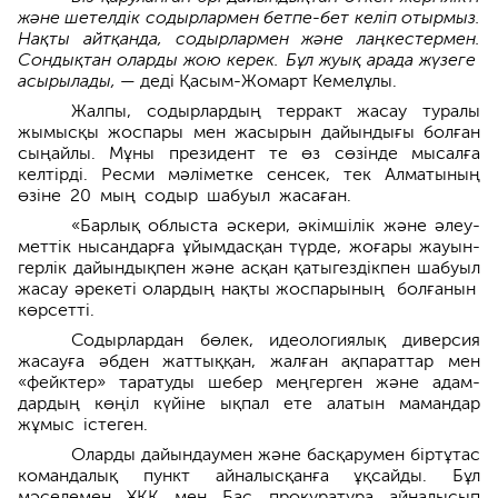
және шетелдік содырлармен бетпе-бет келіп отыр­мыз.
Нақты айтқанда, содырлармен және лаңкес­термен.
Сондықтан оларды жою керек. Бұл жуық арада жүзеге
асырылады,
— деді Қасым-Жомарт Кемелұ­лы.
Жалпы, содырлардың терракт жасау туралы
жымысқы жоспары мен жасырын дайындығы болған
сыңайлы. Мұны президент те өз сөзінде мысалға
келтірді. Ресми мәліметке сенсек, тек Алматының
өзіне 20 мың содыр шабуыл жасаған.
«Барлық облыста әскери, әкімшілік және әлеу­
меттік нысандарға ұйымдасқан түрде, жоғары жауын­
герлік дайындықпен және асқан қатыгездікпен шабуыл
жасау әрекеті олардың нақты жоспарының болғанын
көрсетті.
Содырлардан бөлек, идеологиялық диверсия
жасауға әбден жаттыққан, жалған ақпараттар мен
«фейктер» таратуды шебер меңгерген және адам­
дардың көңіл күйіне ықпал ете алатын мамандар
жұмыс істеген.
Оларды дайындаумен және басқарумен біртұтас
командалық пункт айналысқанға ұқсайды. Бұл
мәселемен ҰҚК мен Бас прокуратура айналысып