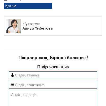
Қоғам
Жүктеген:
Айнұр Үмбетова
Пікірлер жоқ. Бірінші болыңыз!
Пікір жазыңыз