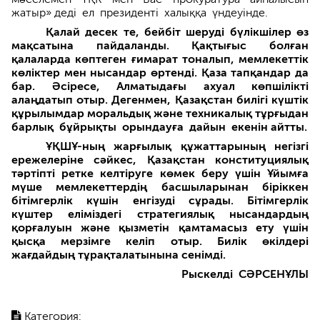
жатыр» деді ел президенті халыққа үндеуінде.
Қалай десек те, бейбіт шеруді бүлікшілер өз
мақсатына пайдаланды. Қақтығыс болған
қалаларда көптеген ғимарат тоналып, мемлекеттік
көліктер мен нысандар өртенді. Қаза тапқандар да
бар. Әсіресе, Алматыдағы ахуал көпшілікті
алаңдатып отыр. Дегенмен, Қазақстан билігі күштік
құрылымдар моральдық және техникалық тұрғыдан
барлық бұйрықты орындауға дайын екенін айтты.
ҰҚШҰ-ның жарғылық құжаттарының негізгі
ережелеріне сәйкес, Қазақстан конституциялық
тәртіпті ретке келтіруге көмек беру үшін Ұйымға
мүше мемлекеттердің басшыларынан біріккен
бітімгерлік күшін енгізуді сұрады. Бітімгерлік
күштер еліміздегі стратегиялық нысандардың
қорғалуын және қызметін қамтамасыз ету үшін
қысқа мерзімге келіп отыр. Билік өкілдері
жағдайдың тұрақталатынына сенімді.
Рыскелді СӘРСЕНҰЛЫ
Категория: