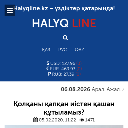
Halyqline.kz – үздіктер қатарында!
HALYQ
LINE
ҚАЗ
РУС
QAZ
USD: 127.96
(0)
EUR: 469.93
(0)
RUB: 27.39
(0)
06.08.2026
Арал. Ажал. Айғақ
Қолқаны қапқан иістен қашан
құтыламыз?
05.02.2020, 11:22
1471