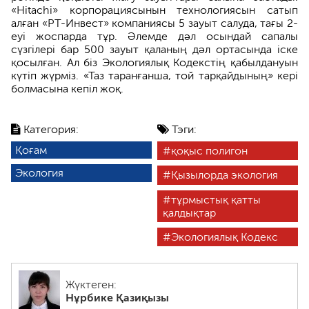
«Hitachi» корпорациясынын технологиясын сатып
алған «РТ-Инвест» компаниясы 5 зауыт салуда, тағы 2-
еуі жоспарда тұр. Әлемде дәл осындай сапалы
сүзгілері бар 500 зауыт қаланың дәл ортасында іске
қосылған. Ал біз Экологиялық Кодекстің қабылдануын
күтіп жүрміз. «Таз таранғанша, той тарқайдының» кері
болмасына кепіл жоқ.
Категория:
Тэги:
Қоғам
қоқыс полигон
Экология
Қызылорда экология
тұрмыстық қатты
қалдықтар
Экологиялық Кодекс
Жүктеген:
Нұрбике Қазиқызы