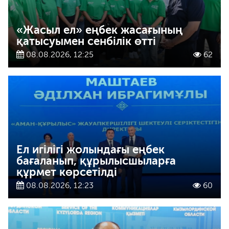
«Жасыл ел» еңбек жасағының
қатысуымен сенбілік өтті
08.08.2026, 12:25
62
Ел игілігі жолындағы еңбек
бағаланып, құрылысшыларға
құрмет көрсетілді
08.08.2026, 12:23
60