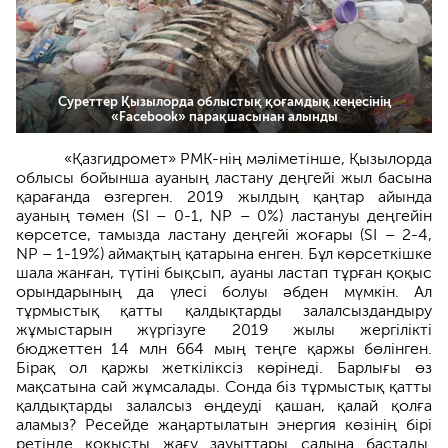
Суреттер Қызылорда облыстық қоғамдық кеңесінің
«Facebook» парақшасынан алынды
«Қазгидромет» РМК-нің мәліметінше, Қызылорда
облысы бойынша ауаның ластану деңгейі жыл басына
қарағанда өзгерген. 2019 жылдың қаңтар айында
ауаның төмен (SI – 0-1, NP – 0%) ластануы деңгейін
көрсетсе, тамызда ластану деңгейі жоғары (SI – 2-4,
NP – 1-19%) аймақтың қатарына енген. Бұл көрсеткішке
шала жанған, түтіні бықсып, ауаны ластап тұрған қоқыс
орындарының да үлесі болуы әбден мүмкін. Ал
тұрмыстық қатты қалдықтарды залалсыздандыру
жұмыстарын жүргізуге 2019 жылы жергілікті
бюджеттен 14 млн 664 мың теңге қаржы бөлінген.
Бірақ ол қаржы жеткіліксіз көрінеді. Барлығы өз
мақсатына сай жұмсалады. Сонда біз тұрмыстық қатты
қалдықтарды залалсыз өңдеуді қашан, қалай қолға
аламыз? Ресейде жаңартылатын энергия көзінің бірі
ретінде қоқысты жағу зауыттары салына бастады.