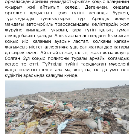
орналасқан арнайы ұйымдастырылған қоқыс алаңының
«жыры» жиі айтылып келеді. Дегенмен, ондағы
өртелген қоқыстың қою түтіні аспанды бүркеп,
тұрғындарды тұншықтырып тұр. Арагідік жақын
маңдағы автомобиль трассасындағы көліктердің жол
жүруіне қиындық туғызып, қара түтін қалың тұман
секілді басып қалады. Ашық аспан астындағы бықсыған
қоқыс иісі қаланың ауасын ластап, қолқаны қапқан
жағымсыз иістен аллергияға ұшырап жатқандар қатары
да сирек емес. Айта-айта жақ талып, жаза-жаза жауыр
болған бұл қоқыс полигоны туралы арнайы қоғамдық
кеңес те өтті. Түйткілді түйіні тарқамаған мәселені
жаңа полигон шеше ала ма, жоқ па, ол да үміт пен
күдіктің арасында қалқулы күйде.