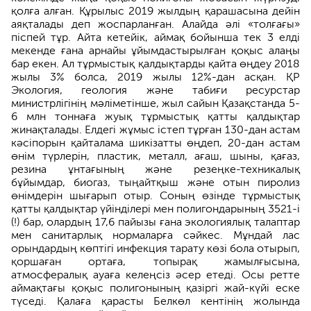
қолға алған. Құрылыс 2019 жылдың қарашасына дейін
аяқталады деп жоспарланған. Алайда әлі «толғағы»
піспей тұр. Айта кетейік, аймақ бойынша тек 3 елді
мекенде ғана арнайы ұйымдастырылған қоқыс алаңы
бар екен. Ал тұрмыстық қалдықтарды қайта өңдеу 2018
жылы 3% болса, 2019 жылы 12%-дан асқан. ҚР
Экология, геология және табиғи ресурстар
министрлігінің мәліметінше, жыл сайын Қазақстанда 5-
6 млн тоннаға жуық тұрмыстық қатты қалдықтар
жинақталады. Елдегі жұмыс істеп тұрған 130-дан астам
кәсіпорын қайталама шикізатты өңдеп, 20-дан астам
өнім түрлерін, пластик, металл, ағаш, шыны, қағаз,
резина ұнтағының және резеңке-техникалық
бұйымдар, биогаз, тыңайтқыш және отын пиролиз
өнімдерін шығарып отыр. Соның өзінде тұрмыстық
қатты қалдықтар үйінділері мен полигондарының 3521-і
(!) бар, олардың 17,6 пайызы ғана экологиялық талаптар
мен санитарлық нормаларға сәйкес. Мұндай лас
орындардың көптігі инфекция тарату көзі бола отырып,
қоршаған ортаға, топырақ жамылғысына,
атмосфералық ауаға келеңсіз әсер етеді. Осы ретте
аймақтағы қоқыс полигонының қазіргі жай-күйі еске
түседі. Қалаға қарасты Белкөл кентінің жолында