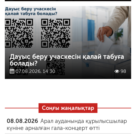
Дауыс беру учаскесін қалай табуға
болады?
07.08.2026, 14:30
98
Соңғы жаңалықтар
08.08.2026
Арал ауданында құрылысшылар
күніне арналған гала-концерт өтті