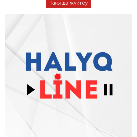
Тағы да жүктеу