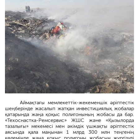
Аймақтағы мемлекеттік-жекеменшік әріптестік
шеңберінде жасалып жатқан инвестициялық жобалар
қатарында жаңа қоқыс полигонының жобасы да бар.
«Техоснастка-Ремсервис» ЖШС және «Қызылорда
тазалығы» мекемесі мен әкімдік үшжақты әріптестік
аясында қала маңынан 1 млрд 300 млн теңгенің
көлемінде жаңа қоқыс полигоны жобасын жүргізуді