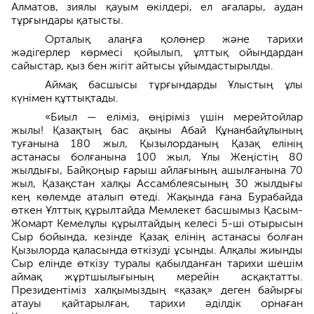
Алматов, зиялы қауым өкілдері, ел ағалары, аудан
тұрғындары қатысты.
Орталық алаңға қолөнер және тарихи
жәдігерлер көрмесі қойылып, ұлттық ойындардан
сайыстар, қыз бен жігіт айтысы ұйымдастырылды.
Аймақ басшысы тұрғындарды Ұлыстың ұлы
күнімен құттықтады.
«Биыл — еліміз, өңіріміз үшін мерейтойлар
жылы! Қазақтың бас ақыны Абай Құнанбайұлының
туғанына 180 жыл, Қызылорданың Қазақ елінің
астанасы болғанына 100 жыл, Ұлы Жеңістің 80
жылдығы, Байқоңыр ғарыш айлағының ашылғанына 70
жыл, Қазақстан халқы Ассамблеясының 30 жылдығы
кең көлемде аталып өтеді. Жақында ғана Бурабайда
өткен Ұлттық құрылтайда Мемлекет басшымыз Қасым-
Жомарт Кемелұлы құрылтайдың келесі 5-ші отырысын
Сыр бойында, кезінде Қазақ елінің астанасы болған
Қызылорда қаласында өткізуді ұсынды. Алқалы жиынды
Сыр елінде өткізу туралы қабылданған тарихи шешім
аймақ жұртшылығының мерейін асқақтатты.
Президентіміз халқымыздың «қазақ» деген байырғы
атауы қайтарылған, тарихи әділдік орнаған