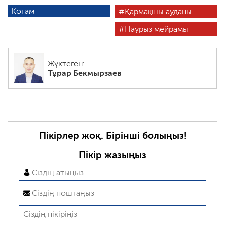
Қоғам
Қармақшы ауданы
Наурыз мейрамы
Жүктеген:
Тұрар Бекмырзаев
Пікірлер жоқ. Бірінші болыңыз!
Пікір жазыңыз