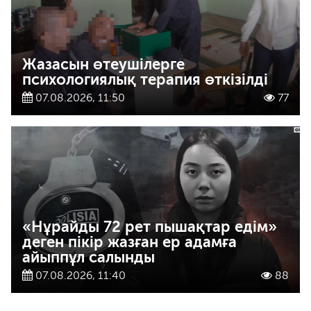
Жазасын өтеушілерге
психологиялық терапия өткізілді
07.08.2026, 11:50
77
«Нұрайды 72 рет пышақтар едім»
деген пікір жазған ер адамға
айыппұл салынды
07.08.2026, 11:40
88