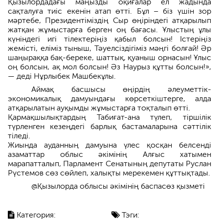
Қызылордадағы маңызды оқиғалар ел жадында
сақталуға тиіс екенін атап өтті. Бұл – біз үшін зор
мәртебе, Президентіміздің Сыр өңіріндегі атқарылып
жатқан жұмыстарға берген оң бағасы. Ұлыстың ұлы
күніндегі игі тілектеріңіз қабыл болсын! Істеріңіз
жемісті, еліміз тыныш, Тәуелсіздігіміз мәңгі болғай! Әр
шаңыраққа бақ-береке, шаттық, қуаныш орнасын! Ұлыс
оң болсын, ақ мол болсын! Әз Наурыз құтты болсын!»,
— деді Нұрлыбек Машбекұлы.
Аймақ басшысы өңірдің әлеуметтік-
экономикалық дамуындағы көрсеткіштерге, алда
атқарылатын ауқымды жұмыстарға тоқталып өтті.
Қармақшылықтардың Табиғат-ана түлеп, тіршілік
түрленген кезеңдегі барлық бастамаларына сәттілік
тіледі.
Жиында ауданның дамуына үлес қосқан белсенді
азаматтар облыс әкімінің Алғыс хатымен
марапатталып, Парламент Сенатының депутаты Руслан
Рүстемов сөз сөйлеп, халықты мерекемен құттықтады.
@Қызылорда облысы әкімінің баспасөз қызметі
Категория:
Тэги: