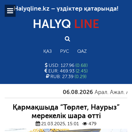
Halyqline.kz – үздіктер қатарында!
HALYQ
LINE
ҚАЗ
РУС
QAZ
USD: 127.96
(0.68)
EUR: 469.93
(2.45)
RUB: 27.39
(0.29)
06.08.2026
Арал. Ажал. Айғақ
Қармақшыда “Төрлет, Наурыз”
мерекелік шара өтті
21.03.2025, 15:01
479