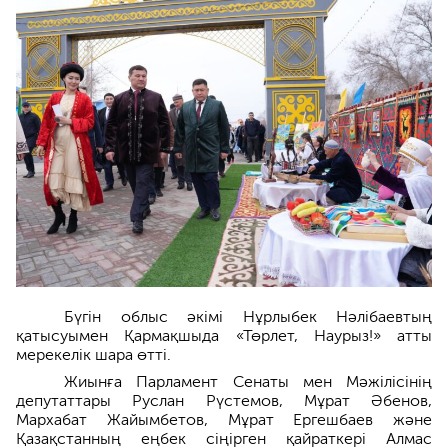
Бүгін облыс әкімі Нұрлыбек Нәлібаевтың
қатысуымен Қармақшыда «Төрлет, Наурыз!» атты
мерекелік шара өтті.
Жиынға Парламент Сенаты мен Мәжілісінің
депутаттары Руслан Рүстемов, Мұрат Әбенов,
Мархабат Жайымбетов, Мұрат Ергешбаев және
Қазақстанның еңбек сіңірген қайраткері Алмас