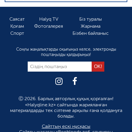
Саясат
Halyq TV
Біз туралы
Қоғам
Фотогалерея
Жарнама
Спорт
Бізбен байланыс
Соңғы жаңалықтарды оқығыңыз келсе, электронды
поштаңызды қалдырыңыз!
Ⓒ 2026. Барлық авторлық құқық қорғалған!
«Halyqline.kz» сайтында жарияланған
материалдарды тек сілтеме арқылы ғана қолдануға
болады.
Сайттың ескі нұсқасы
Сайтты жасаған
«Beoblood» веб-студиясы