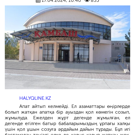
17.04.2024, 10:40
833
HALYQLINE.KZ
Апат айтып келмейді. Ел азаматтары өңірлерде
болып жатқан апатқа бір ауыздан қол көмегін созып,
жұмылуда. Ежелден жұрт дегенде жұмылған, ел
дегенде егілген батыр бабаларымыздың ұрпағы халқы
үшін қол ұшын созуға әрдайым дайын тұрады. Бұл игі
бастамадан теңізді өлке де қалыс қалып жатқан жоқ,