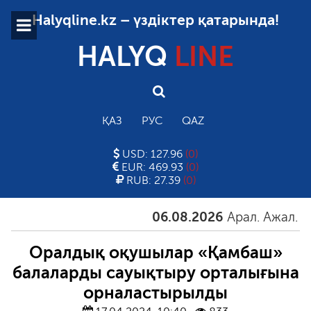
Halyqline.kz – үздіктер қатарында!
HALYQ
LINE
ҚАЗ
РУС
QAZ
USD: 127.96
(0)
EUR: 469.93
(0)
RUB: 27.39
(0)
06.08.2026
Арал. Ажал. Айға
Оралдық оқушылар «Қамбаш»
балаларды сауықтыру орталығына
орналастырылды