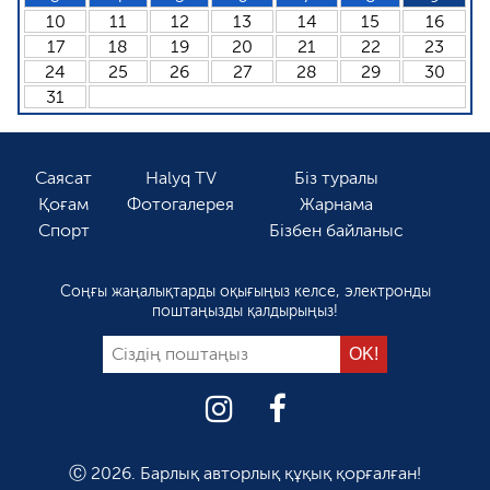
10
11
12
13
14
15
16
17
18
19
20
21
22
23
24
25
26
27
28
29
30
31
Саясат
Halyq TV
Біз туралы
Қоғам
Фотогалерея
Жарнама
Спорт
Бізбен байланыс
Соңғы жаңалықтарды оқығыңыз келсе, электронды
поштаңызды қалдырыңыз!
Ⓒ 2026. Барлық авторлық құқық қорғалған!