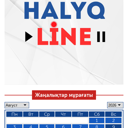
Жаңалықтар мұрағаты
Пн
Вт
Ср
Чт
Пт
Сб
Вс
1
2
3
4
5
6
7
8
9