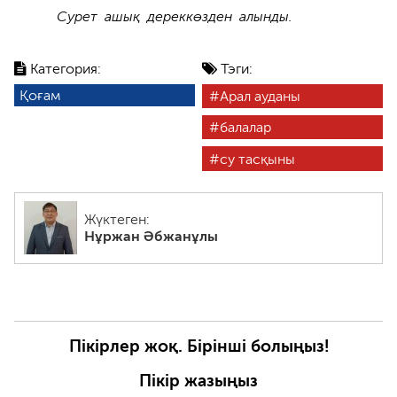
Сурет ашық дереккөзден алынды.
Категория:
Тэги:
Қоғам
Арал ауданы
балалар
су тасқыны
Жүктеген:
Нұржан Әбжанұлы
Пікірлер жоқ. Бірінші болыңыз!
Пікір жазыңыз