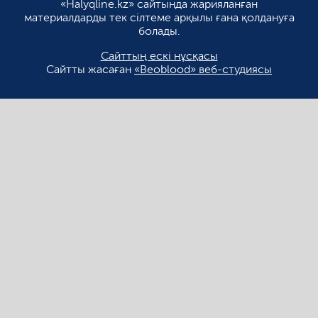
«Halyqline.kz» сайтында жарияланған
материалдарды тек сілтеме арқылы ғана қолдануға
болады.
Сайттың ескі нұсқасы
Сайтты жасаған
«Beoblood» веб-студиясы