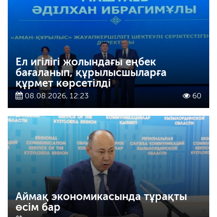
Ел игілігі жолындағы еңбек
бағаланып, құрылысшыларға
құрмет көрсетілді
08.08.2026, 12:23
60
Аймақ экономикасында тұрақты
өсім бар