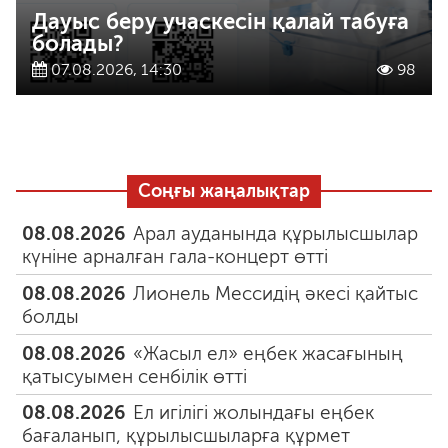
Дауыс беру учаскесін қалай табуға
болады?
07.08.2026, 14:30
98
Соңғы жаңалықтар
08.08.2026
Арал ауданында құрылысшылар
күніне арналған гала-концерт өтті
08.08.2026
Лионель Мессидің әкесі қайтыс
болды
08.08.2026
«Жасыл ел» еңбек жасағының
қатысуымен сенбілік өтті
08.08.2026
Ел игілігі жолындағы еңбек
бағаланып, құрылысшыларға құрмет