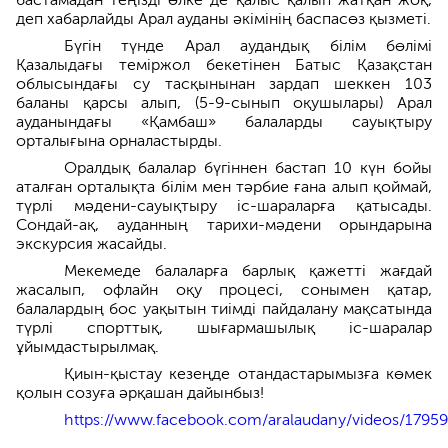
деп хабарлайды Арал ауданы әкімінің баспасөз қызметі.
Бүгін түнде Арал аудандық білім бөлімі
Қазалыдағы теміржол бекетінен Батыс Қазақстан
облысындағы су тасқынынан зардап шеккен 103
баланы қарсы алып, (5-9-сынып оқушылары) Арал
ауданындағы «Қамбаш» балаларды сауықтыру
орталығына орналастырды.
Оралдық балалар бүгіннен бастап 10 күн бойы
аталған орталықта білім мен тәрбие ғана алып қоймай,
түрлі мәдени-сауықтыру іс-шараларға қатысады.
Сондай-ақ, ауданның тарихи-мәдени орындарына
экскурсия жасайды.
Мекемеде балаларға барлық қажетті жағдай
жасалып, офлайн оқу процесі, сонымен қатар,
балалардың бос уақытын тиімді пайдалану мақсатында
түрлі спорттық, шығармашылық іс-шаралар
ұйымдастырылмақ.
Қиын-қыстау кезеңде отандастарымызға көмек
қолын созуға әрқашан дайынбыз!
https://www.facebook.com/aralaudany/videos/179