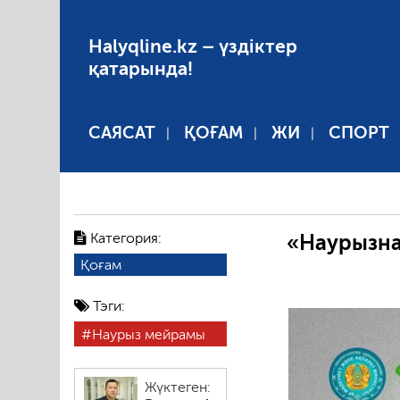
Halyqline.kz – үздіктер
қатарында!
САЯСАТ
ҚОҒАМ
ЖИ
СПОРТ
Категория:
«Наурызна
Қоғам
Тэги:
Наурыз мейрамы
Жүктеген: