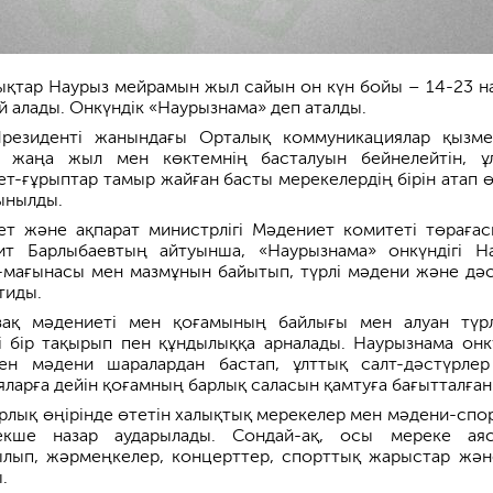
ықтар Наурыз мейрамын жыл сайын он күн бойы – 14-23 н
й алады. Онкүндік «Наурызнама» деп аталды.
Президенті жанындағы Орталық коммуникациялар қызме
е жаңа жыл мен көктемнің басталуын бейнелейтін, ұ
ет-ғұрыптар тамыр жайған басты мерекелердің бірін атап ө
ынылды.
т және ақпарат министрлігі Мәдениет комитеті төраға
т Барлыбаевтың айтуынша, «Наурызнама» онкүндігі Н
мағынасы мен мазмұнын байытып, түрлі мәдени және дәс
тиды.
ақ мәдениеті мен қоғамының байлығы мен алуан түрлі
лі бір тақырып пен құндылыққа арналады. Наурызнама онкү
ен мәдени шаралардан бастап, ұлттық салт-дәстүрле
яларға дейін қоғамның барлық саласын қамтуға бағытталған
барлық өңірінде өтетін халықтық мерекелер мен мәдени-спо
рекше назар аударылады. Сондай-ақ, осы мереке ая
лып, жәрмеңкелер, концерттер, спорттық жарыстар және
.