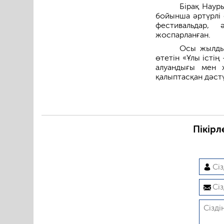
Бірақ Наур
бойынша әртүрлі 
фестивальдар, 
жоспарланған.
Осы жылды
өтетін «Ұлы істі
алуандығы мен х
қалыптасқан дәстү
Пікірл