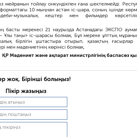
ыз мейрамын тойлау онкүндікпен ғана шектелмейді. Респу
форматтағы 10 мыңнан астам іс-шара, соның ішінде көрм
әдеби-музыкалық кештер мен фильмдер көрсетілім
ң басты мерекесі 21 наурызда Астанадағы ЭКСПО аума
ң – Ұлы таңы» іс-шарасы болмақ. Бұл мереке ұлттық мұраны
алық бірлігін ұштастыра отырып, қазақтың ғасырлар
рі мен мәдениетінің көрінісі болмақ.
ҚР Мәдениет және ақпарат министрлігінің баспасөз қы
ер жоқ. Бірінші болыңыз!
Пікір жазыңыз