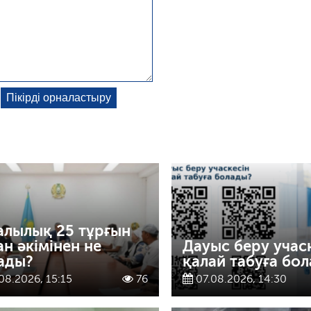
алылық 25 тұрғын
ан әкімінен не
Дауыс беру учас
ады?
қалай табуға бо
08.2026, 15:15
76
07.08.2026, 14:30