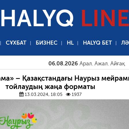
HALYQ
LIN
СҰХБАТ
БИЗНЕС
HL
HALYQ БЕТ
ЛӘ
06.08.2026
Арал. Ажал. Айғақ
06.0
ма» – Қазақстандағы Наурыз мейра
тойлаудың жаңа форматы
13.03.2024, 18:05
1937