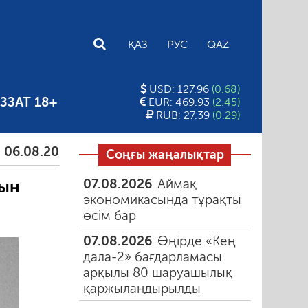
E
ҚАЗ
РУС
QAZ
USD: 127.96
(0.68)
ЗЗАТ 18+
EUR: 469.93
(2.45)
RUB: 27.39
(0.29)
8.2026
Тамыздағы таңғы түтін
06.08.2026
Құмар
Соңғы жаңалықтар
07.08.2026
Аймақ
мын
экономикасында тұрақты
өсім бар
07.08.2026
Өңірде «Кең
дала-2» бағдарламасы
арқылы 80 шаруашылық
қаржыландырылды