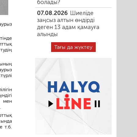
болады?
07.08.2026
Шиеліде
заңсыз алтын өндірді
аурыз
деген 13 адам қамауға
алынды
тінде
лттық
Тағы да жүктеу
тудің
сының
аурыз
түрлі
лігін
ндігі
р мен
.
рттық
сында
 т.б.