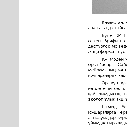
Қазақстанд
аралығында тойла
Бүгін ҚР 
өткен брифингт
дәстүрлер мен әд
жаңа форматы ұс
ҚР Мәдение
орынбасары Сәби
мейрамының мән-
іс-шараларды қам
Әр күн қаз
көрсететін белгі
қайырымдылық п
экологиялық акци
Еліміздің 
іс-шараларға е
этноауылдар құры
ұйымдастырылады