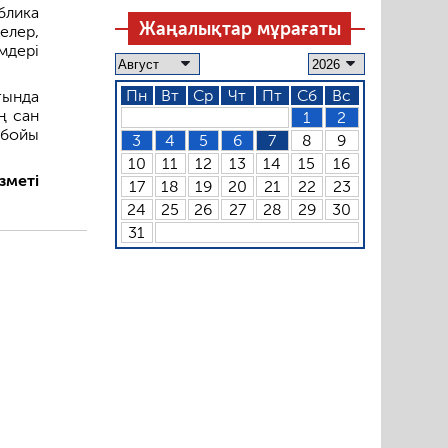
блика
Жаңалықтар мұрағаты
елер,
дері
Пн
Вт
Ср
Чт
Пт
Сб
Вс
ғында
ң сан
1
2
 бойы
3
4
5
6
7
8
9
10
11
12
13
14
15
16
зметі
17
18
19
20
21
22
23
24
25
26
27
28
29
30
31