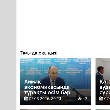
Тағы да оқыңыз:
Аймақ
Қаз
экономикасында
ауд
тұрақты өсім бар
сұр
07.08.2026, 20:23
42
07.