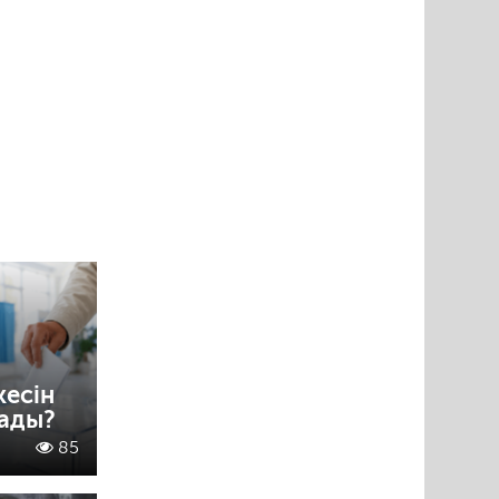
кесін
лады?
85