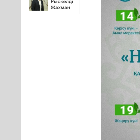
Рыскелді
Жахман