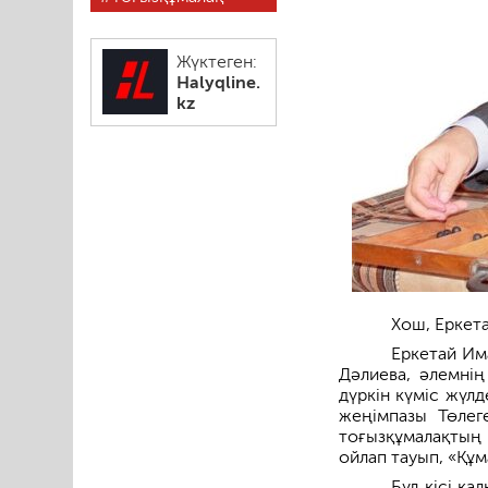
Жүктеген:
Halyqline.
kz
Хош, Еркета
Еркетай Им
Дәлиева, әлемні
дүркін күміс жүл
жеңімпазы Төлег
тоғызқұмалақтың
ойлап тауып, «Құм
Бұл кісі қ