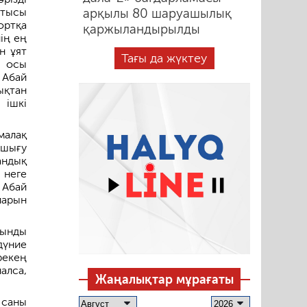
атысы
арқылы 80 шаруашылық
ортқа
қаржыландырылды
ің ең
н ұят
Тағы да жүктеу
ы осы
Абай
ықтан
 ішкі
малақ
 шығу
ндық
 неге
 Абай
ларын
қынды
дүние
рекең
алса,
Жаңалықтар мұрағаты
 саны