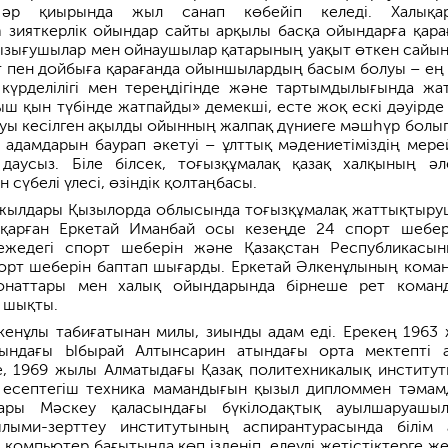
р қиырында жыл санап көбейіп келеді. Халықар
 зияткерлік ойындар сайты арқылы басқа ойындарға қара
ызығушылар мен ойнаушылар қатарының уақыт өткен сайын
мат пен дойбыға қарағанда ойыншылардың басым болуы – ең 
күрделілігі мен тереңдігінде және тартымдылығында жа
ыш қын түбінде жатпайды» демекші, есте жоқ ескі дәуірде
уы кесілген ақылды ойынның жалпақ дүниеге мәшһүр болып
адамдарын баурап әкетуі – ұлттық мәдениетіміздің мерей
 даусыз. Біле білсек, тоғызқұмалақ қазақ халқының әл
 сүбелі үлесі, өзіндік қолтаңбасы.
жылдары Қызылорда облысында тоғызқұмалақ жаттықтыр
қарған Еркетай Иманбай осы кезеңде 24 спорт шебер
ежедегі спорт шеберін және Қазақстан Республикасы
порт шеберін баптап шығарды. Еркетай Әлкенұлының кома
ионаттары мен халық ойындарында бірнеше рет коман
 шықты.
кенұлы табиғатынан милы, зиынды адам еді. Ерекең 1963
сындағы Ыбырай Алтынсарин атындағы орта мектепті 
е, 1969 жылы Алматыдағы Қазақ политехникалық институ
 есептегіш техника мамандығын қызыл дипломмен тәмам
ары Мәскеу қаласындағы бүкілодақтық ауылшаруашы
ылыми-зерттеу институтының аспирантурасында білім 
компьютер бағытында көп ізденіп, елеулі жетістіктерге же