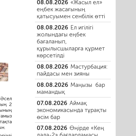
08.08.2026
«Жасыл ел»
еңбек жасағының
қатысуымен сенбілік өтті
08.08.2026
Ел игілігі
жолындағы еңбек
бағаланып,
құрылысшыларға құрмет
көрсетілді
08.08.2026
Мастурбация:
пайдасы мен зияны
08.08.2026
Маңызы бар
мамандық
 Әсел
07.08.2026
Аймақ
ның 2
экономикасында тұрақты
гының
ғамыз
өсім бар
тақта
ын.
07.08.2026
Өңірде «Кең
дала-2» бағдарламасы
різді