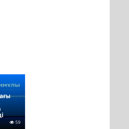
дағы
,
а
ді
59