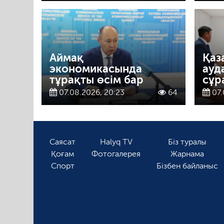
Аймақ
Қаз
экономикасында
ауд
тұрақты өсім бар
сұр
07.08.2026, 20:23
64
07.
Саясат
Halyq TV
Біз туралы
Қоғам
Фотогалерея
Жарнама
Спорт
Бізбен байланыс