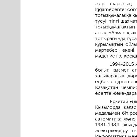
жер шарының ә
Iggamecenter.com
тоғызқұмалаққа қ
түсуі, тіпті шах
тоғызқұмалақтың 
анық. «Алмас қыл
топырағында тұса
құрылықтың ойлы 
мәртебесі екені
мәдениетке қосқан
1994-2015 
болып қызмет ат
халықаралық дәр
еңбек сіңірген с
Қазақстан чемп
есепте жеке-дара
Еркетай Әл
Қызылорда қала
медальмен бітірс
автоматика және
1981-1984 жылд
электрлендіру ғ
Информатика мен 