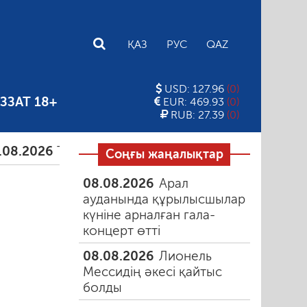
E
ҚАЗ
РУС
QAZ
USD: 127.96
(0)
ЗЗАТ 18+
EUR: 469.93
(0)
RUB: 27.39
(0)
6
Тамыздағы таңғы түтін
06.08.2026
Құмарлық 
Соңғы жаңалықтар
08.08.2026
Арал
ауданында құрылысшылар
күніне арналған гала-
концерт өтті
08.08.2026
Лионель
Мессидің әкесі қайтыс
болды