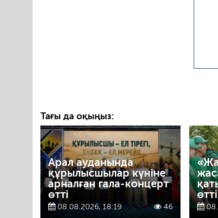
Тағы да оқыңыз:
Арал ауданында
«Жа
құрылысшылар күніне
жас
арналған гала-концерт
қат
өтті
өтті
08.08.2026, 18:19
46
08.