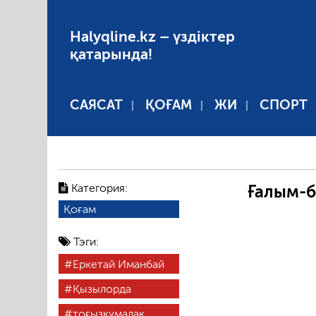
Halyqline.kz – үздіктер
қатарында!
САЯСАТ
ҚОҒАМ
ЖИ
СПОРТ
Категория:
Ғалым-б
Қоғам
Тэги:
Еркетай Иманбай
Қызылорда
тоғызқұмалақ