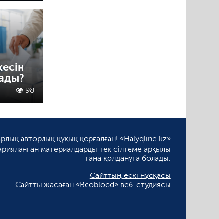
кесін
лады?
98
рлық авторлық құқық қорғалған! «Halyqline.kz»
арияланған материалдарды тек сілтеме арқылы
ғана қолдануға болады.
Сайттың ескі нұсқасы
Сайтты жасаған
«Beoblood» веб-студиясы