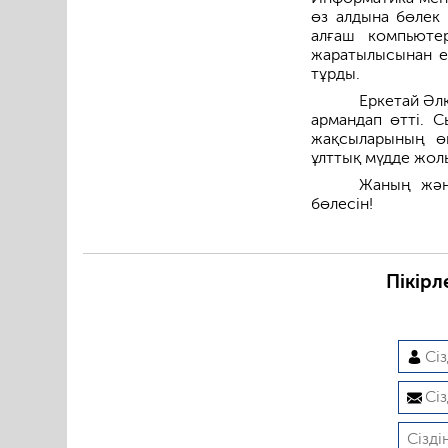
өз алдына бөлек 
алғаш компьютер
жаратылысынан ес
тұрды.
Еркетай Әлк
армандап өтті. С
жақсыларының өн
ұлттық мүдде жолы
Жаның жәнн
бөлесін!
Пікірл