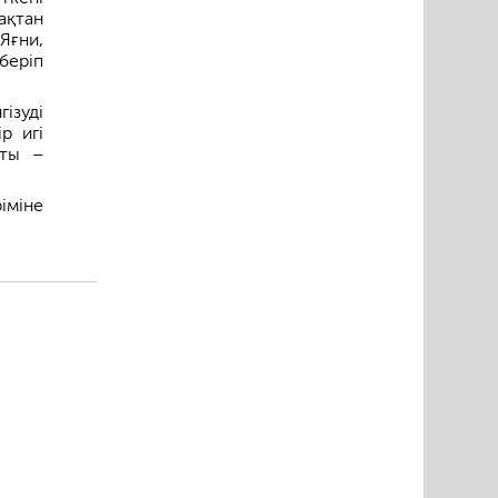
ақтан
Яғни,
беріп
ізуді
р игі
аты –
іміне