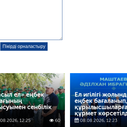
сыл ел» еңбек
Ел игілігі жолын
ағының
еңбек бағаланып
ысуымен сенбілік
құрылысшыларғ
құрмет көрсетіл
08.2026, 12:25
60
08.08.2026, 12:23