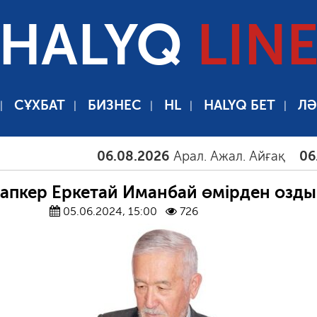
HALYQ
LIN
СҰХБАТ
БИЗНЕС
HL
HALYQ БЕТ
ЛӘ
06.08.2026
Арал. Ажал. Айғақ
06.08.202
апкер Еркетай Иманбай өмірден озды
05.06.2024, 15:00
726