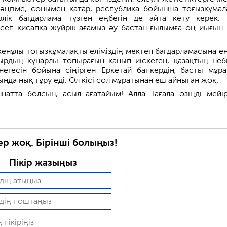
әңгіме, сонымен қатар, республика бойынша тоғызқұмал
лік бағдарлама түзген еңбегін де айта кету керек. 
еп-қисапқа жүйрік ағамыз әу бастан ғылымға оң иығын 
енұлы тоғызқұмалақты еліміздің мектеп бағдарламасына енг
ырдың құнарлы топырағын қанып иіскеген, қазақтың небі
егесін бойына сіңірген Еркетай бапкердің басты мұр
нда нық тұру еді. Ол кісі сол мұратынан еш айныған жоқ.
атта болсын, асыл ағатайым! Алла Тағала өзіңді мейір
ер жоқ. Бірінші болыңыз!
Пікір жазыңыз