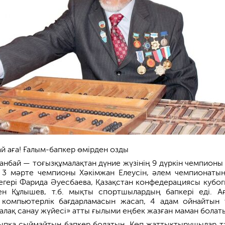
й аға! Ғалым-бапкер өмірден озды
анбай — тоғызқұмалақтан дүние жүзінің 9 дүркін чемпионы
ң 3 мәрте чемпионы Хәкімжан Елеусін, әлем чемпионаты
дегері Фарида Әуесбаева, Қазақстан конфедерациясы кубо
ен Құлышев, т.б. мықты спортшылардың бапкері еді. А
 компьютерлік бағдарламасын жасап, 4 адам ойнайтын 
алақ санау жүйесі» атты ғылыми еңбек жазған маман болат
алыпқа сыймайтын бапкер болатын. Көп жаттықтырушылар тә