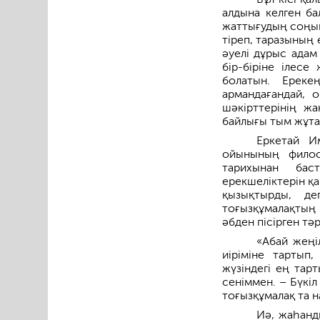
алдына келген б
жаттығудың соңын
тіреп, таразының 
әуелі дұрыс адам
бір-біріне ілес
болатын. Ерек
армандағандай, 
шәкірттерінің ж
байлығы тым жұта
Еркетай И
ойынының филос
тарихынан бас
ерекшеліктерін қ
қызықтырды, де
тоғызқұмалақтың 
әбден пісірген тә
«Абай жеңі
иіріміне тартып
жүзіндегі ең тар
сеніммен. – Бүкіл
тоғызқұмалақ та 
Иә, жаһанд