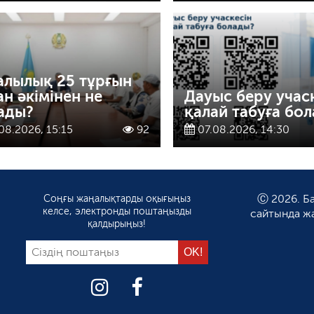
алылық 25 тұрғын
ан әкімінен не
Дауыс беру учас
ады?
қалай табуға бо
08.2026, 15:15
92
07.08.2026, 14:30
Соңғы жаңалықтарды оқығыңыз
Ⓒ 2026. Ба
келсе, электронды поштаңызды
сайтында ж
қалдырыңыз!