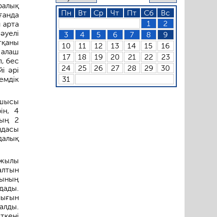
алық
Пн
Вт
Ср
Чт
Пт
Сб
Вс
ғанда
1
2
 арта
әуелі
3
4
5
6
7
8
9
тқаны
10
11
12
13
14
15
16
 алаш
17
18
19
20
21
22
23
, бес
24
25
26
27
28
29
30
і әрі
емдік
31
ушысы
ін, 4
ның 2
ндасы
далық
 жылы
алтын
тының
дады.
лығын
алды.
ткені