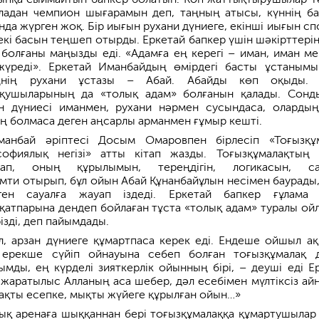
аладан чемпион шығарамын деп, таңның атысы, күннің б
да жүрген жоқ. Бір иығын рухани дүниеге, екінші иығын сп
екі басын теңшеп отырды. Еркетай бапкер үшін шәкірттерін
 болғаны маңызды еді. «Адамға ең керегі – иман, иман ме
е жүреді». Еркетай Иманбайдың өмірдегі басты ұстаным
еңнің рухани ұстазы – Абай. Абайды көп оқыды. 
оқушыларының да «толық адам» болғанын қалады. Сонд
ан дүниесі иманмен, рухани нәрмен сусындаса, олардың
ң болмаса деген аңсарлы арманмен ғұмыр кешті.
манбай әріптесі Досым Омаровпен бірлесіп «Тоғызқұ
офиялық негізі» атты кітап жазды. Тоғызқұмалақтың
тап, оның құрылымын, тереңдігін, логикасын, са
амти отырып, бұл ойын Абай Құнанбайұлын несімен баурады,
ген сауалға жауап іздеді. Еркетай бапкер ғұлама
қатпарына дендеп бойлаған тұста «толық адам» туралы ой
різді, деп пайымдады.
л, арзан дүниеге құмартпаса керек еді. Ендеше ойшыл а
, ерекше сүйіп ойнауына себеп болған тоғызқұмалақ 
тымды, ең күрделі зияткерлік ойынның бірі, – деуші еді Е
 жаратылыс Алланың аса шебер, дәл есебімен мүлтіксіз айн
нақты есепке, мықты жүйеге құрылған ойын…»
ық аренаға шыққаннан бері тоғызқұмалаққа құмартушылар