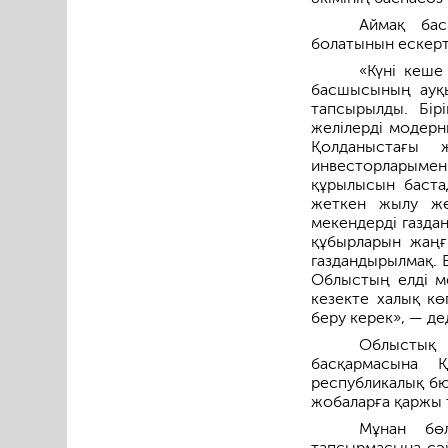
Аймақ бас
болатынын ескерт
«Күні кеш
басшысының ауқы
тапсырылды. Бір
желілерді модерн
Қолданыстағы 
инвесторларымен 
құрылысын баста
жеткен жылу жел
мекендерді газда
құбырларын жаңғ
газдандырылмақ. 
Облыстың елді ме
кезекте халық кө
беру керек», — д
Облыстық
басқармасына Қ
республикалық бю
жобаларға қаржы 
Мұнан бө
тапсырмасына сәй