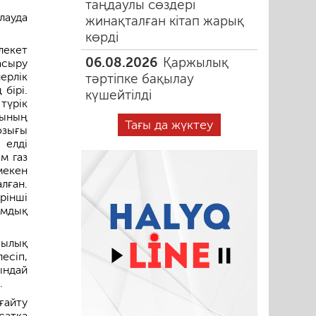
таңдаулы сөздері
лауда
жинақталған кітап жарық
көрді
лекет
06.08.2026
Қаржылық
асыру
ерлік
тәртіпке бақылау
бірі.
күшейтілді
үрік
ғының
Тағы да жүктеу
озығы
 елді
м газ
мекен
лған.
рінші
ымдық
ылық
есіп,
ындай
.
айту
сатқа