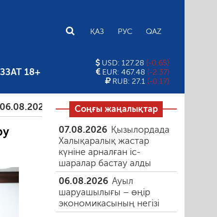
E
ҚАЗ
РУС
QAZ
USD: 127.28
(-0.65)
ЗЗАТ 18+
EUR: 467.48
(-2.37)
RUB: 27.1
(-0.17)
026
Тамыздағы таңғы түтін
06.08.2026
Құмарлы
Соңғы жаңалықтар
07.08.2026
Қызылордада
ру
Халықаралық жастар
күніне арналған іс-
шаралар бастау алды
06.08.2026
Ауыл
шаруашылығы – өңір
экономикасының негізі