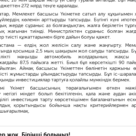
джеттен 272 млрд теңге қаралады.
тар, Мемлекет басшысы Үкіметке сатып алу құқығымен 
 үйлердің көлемін арттыруды тапсырды. Бүгінгі күні ипоте
дық жерде сұраныс аз болғандықтан, жалға берілетін тұрғ
ық жағынан тиімді. Министрліктен сұраныс болған жағд
р тиісті құжаттарымен бірге дайын болуы қажет.
астама — елдің жол желісін салу және жаңғырту. Мем
ында қосымша 2,5 мың шақырым жол салуды тапсырды. Бү
ілікті маңызды автомобиль жолдарының жақсы 
жағдайы 87,5 пайызға жетті. Биыл бұл көрсеткішті 90 пай
ойылған. Аймақ басшысы Үкіметтен бөлінетін қаржыны ө
істі жұмыстарды ұйымдастыруды тапсырды. Бұл іс-шарал
уқымды инвестициялар тартуға қолайлы мүмкіндік бермек.
мі Үкімет басшысының төрағалығымен өткен мәжіл
 негізгі міндет болып бекітілгенін, қала және аудан әкі
лігі инвестиция тарту көрсеткішімен бағаланатынын еске
ылдық қорытындысы бойынша нақты критерийлермен а
 шығарылмақ.
ер жоқ. Бірінші болыңыз!