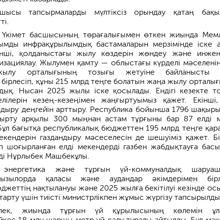
шысы тапсырмаларды мүлтіксіз орындау қатаң бақы
ті.
е Үкімет басшысының төрағалығымен өткен жиында Мем
мды инфрақұрылымдық бастамаларын мерзімінде іске 
інші, қолданыстағы жылу көздерін жөндеу және инжен
изациялау. Жылумен қамту — облыстағы күрделі мәселенің 
жылу орталығының тозығы жетуіне байланысты т
бірлесіп, құны 215 млрд теңге болатын жаңа жылу орталы
дық. Нысан 2025 жылы іске қосылады. Ендігі кезекте т
ілерін кезең-кезеңімен жаңғыртуымыз қажет. Екінші,
ндыру деңгейін арттыру. Республика бойынша 1796 шақыры
ырту арқылы 300 мыңнан астам тұрғыны бар 87 елді 
Бұл бағытқа республикалық бюджеттен 195 млрд теңге қара
кендерін газдандыру мәсеселесін де шешуіміз қажет. Бі
п шоғырланған елді мекендерді газбен жабдықтауға бас
еді Нұрлыбек Машбекұлы.
 энергетика және тұрғын үй-коммуналдық шаруаш
ызылорда қаласы және аудандар әкімдерімен бірл
джеттің нақтылануы және 2025 жылға бекітілуі кезінде ос
тарту үшін тиісті министрлікпен жұмыс жүргізу тапсырылды
лек, жиында тұрғын үй құрылысының көлемін ұлғ
кес 18 млн шаршы метр үй салу туралы айтылды. Бұл мақ