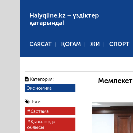
Halyqline.kz – үздіктер
қатарында!
САЯСАТ
ҚОҒАМ
ЖИ
СПОРТ
Категория:
Мемлекет
Экономика
Тэги:
бастама
Қызылорда
облысы