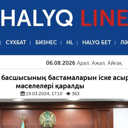
HALYQ
LIN
СҰХБАТ
БИЗНЕС
HL
HALYQ БЕТ
ЛӘ
06.08.2026
Арал. Ажал. Айғақ
06.08.2
 басшысының бастамаларын іске асы
мәселелері қаралды
19.03.2024, 17:10
363