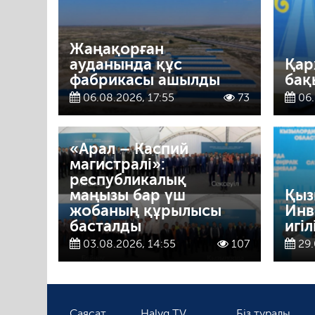
Жаңақорған
ауданында құс
Қар
фабрикасы ашылды
бақ
06.08.2026, 17:55
73
06.
«Арал – Каспий
магистралі»:
республикалық
маңызы бар үш
Қыз
жобаның құрылысы
Инв
басталды
игіл
03.08.2026, 14:55
107
29.
Саясат
Halyq TV
Біз туралы