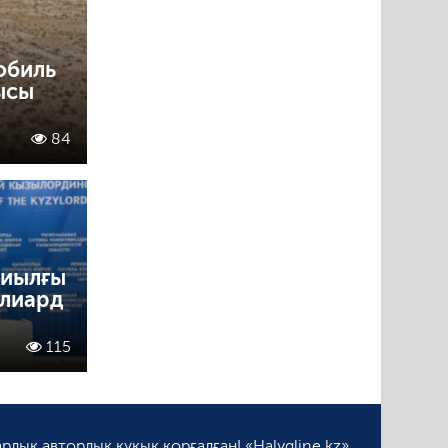
обиль
ысы
84
иылғы
ллиард
115
рлық авторлық құқық қорғалған! «Halyqline.kz»