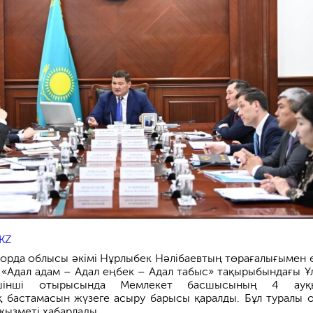
KZ
лорда облысы әкімі Нұрлыбек Нәлібаевтың төрағалығымен 
 «Адал адам – Адал еңбек – Адал табыс» тақырыбындағы Ұ
үшінші отырысында Мемлекет басшысының 4 ауқ
 бастамасын жүзеге асыру барысы қаралды. Бұл туралы 
 қызметі хабарлады.