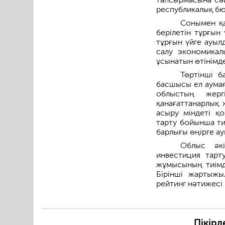
республикалық бю
Сонымен қа
берілетін тұрғын
тұрғын үйге ауыл
салу экономикал
ұсынатын өтінімде
Төртінші б
басшысы ел аумағ
облыстың жерг
қанағаттанарлық 
асыру міндеті қ
тарту бойынша ти
барлығы өңірге а
Облыс әкі
инвестиция тарту
жұмысының тиімді
Бірінші жартыж
рейтинг нәтижесі
Пікірл