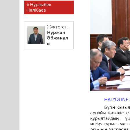
Нұрлыбек
Нәлібаев
Жүктеген:
Нұржан
Әбжанұл
ы
HALYQLINE.
Бүгін Қызы
арнайы мәжілісте
құрылтайдың 
инфрақұрылымдық
әкімінің баспасөз