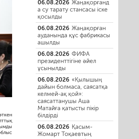
06.08.2026
Жаңақорғанд
а су тарату стансасы іске
қосылды
06.08.2026
Жаңақорған
ауданында құс фабрикасы
ашылды
06.08.2026
ФИФА
президенттігіне әйел
ұсынылды
06.08.2026
«Қылышың
дайын болмаса, саясатқа
келмей-ақ қой»:
саясаттанушы Аша
Матайға қатысты пікір
білдірді
өткен
лттық
06.08.2026
Қасым-
ымды
облыс
Жомарт Тоқаевтың