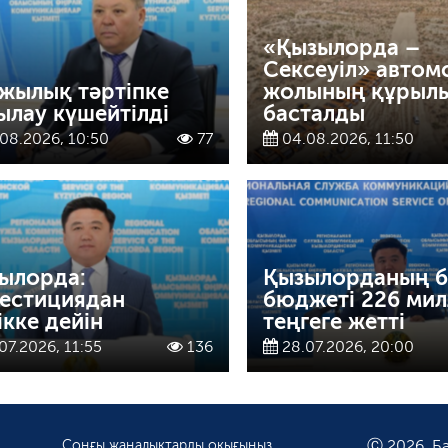
«Қызылорда –
Сексеуіл» автом
жылық тәртіпке
жолының құрыл
ылау күшейтілді
басталды
08.2026, 10:50
77
04.08.2026, 11:50
ылорда:
Қызылорданың б
естициядан
бюджеті 226 ми
ікке дейін
теңгеге жетті
07.2026, 11:55
136
28.07.2026, 20:00
Соңғы жаңалықтарды оқығыңыз
Ⓒ 2026. Ба