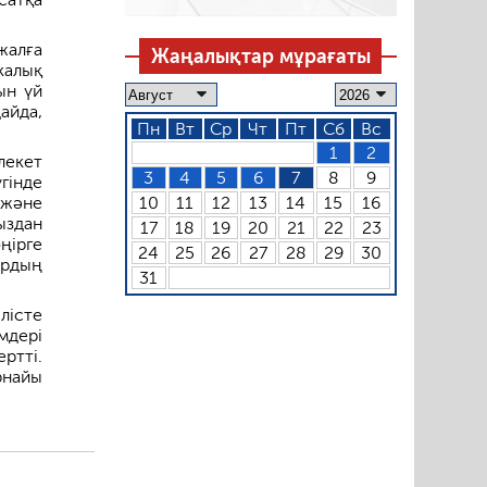
жалға
Жаңалықтар мұрағаты
калық
ын үй
айда,
Пн
Вт
Ср
Чт
Пт
Сб
Вс
1
2
лекет
3
4
5
6
7
8
9
гінде
10
11
12
13
14
15
16
және
ыздан
17
18
19
20
21
22
23
ңірге
24
25
26
27
28
29
30
ардың
31
істе
мдері
ртті.
рнайы