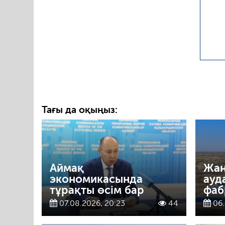
Тағы да оқыңыз:
Аймақ
Жаң
экономикасында
ауд
тұрақты өсім бар
фаб
07.08.2026, 20:23
44
06.