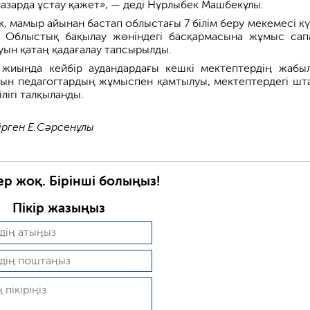
назарда ұстау қажет», — деді Нұрлыбек Машбекұлы.
, мамыр айынан бастап облыстағы 7 білім беру мекемесі кү
. Облыстық бақылау жөніндегі басқармасына жұмыс сап
уын қатаң қадағалау тапсырылды.
 жиында кейбір аудандардағы кешкі мектептердің жабы
ын педагогтардың жұмыспен қамтылуы, мектептердегі шт
ілігі талқыланды.
ірген Е.Сәрсенұлы
ер жоқ. Бірінші болыңыз!
Пікір жазыңыз