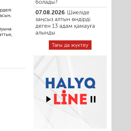
болады?
рделі
07.08.2026
Шиеліде
асын,
заңсыз алтын өндірді
деген 13 адам қамауға
луына
алынды
аттық
Тағы да жүктеу