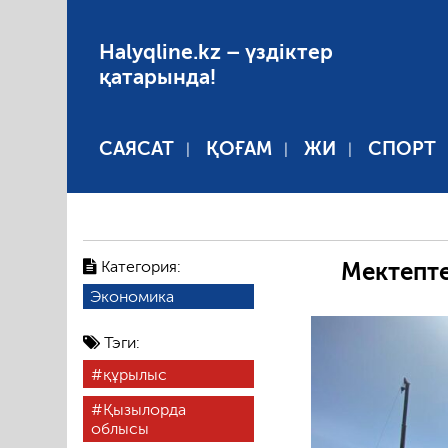
Halyqline.kz – үздіктер
қатарында!
САЯСАТ
ҚОҒАМ
ЖИ
СПОРТ
Категория:
Мектепте
Экономика
Тэги:
құрылыс
Қызылорда
облысы