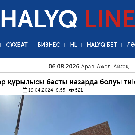
HALYQ
LIN
СҰХБАТ
БИЗНЕС
HL
HALYQ БЕТ
ЛӘ
06.08.2026
Арал. Ажал. Айғақ
06.08
р құрылысы басты назарда болуы тиі
19.04.2024, 8:55
521