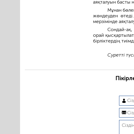
аяқталуын басты 
Мұнан бөлек
жөндеуден өтеді
мерзімінде аяқтал
Сондай-ақ,
орай қысқартылат
бірліктердің тиімд
Суретті түс
Пікірл