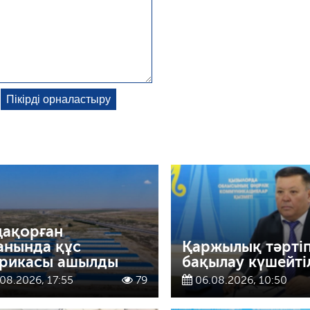
ақорған
анында құс
Қаржылық тәрті
рикасы ашылды
бақылау күшейті
08.2026, 17:55
79
06.08.2026, 10:50