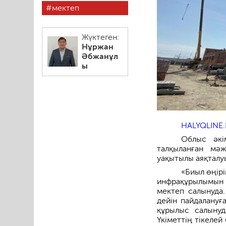
мектеп
Жүктеген:
Нұржан
Әбжанұл
ы
HALYQLINE.
Облыс әкі
талқыланған мә
уақытылы аяқталуы
«Биыл өңір
инфрақұрылымын
мектеп салынуда
дейін пайдалануғ
құрылыс салыну
Үкіметтің тікелей