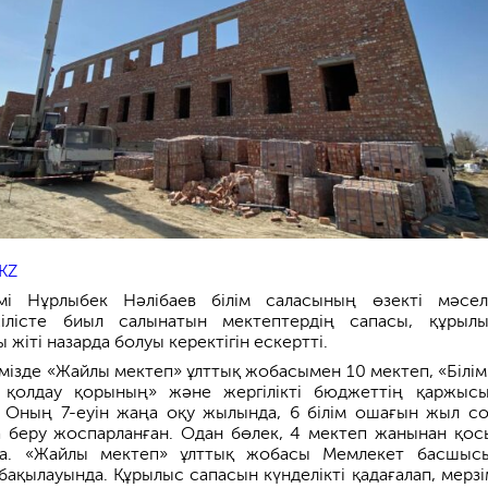
KZ
мі Нұрлыбек Нәлібаев білім саласының өзекті мәсел
жілісте биыл салынатын мектептердің сапасы, құрыл
 жіті назарда болуы керектігін ескертті.
імізде «Жайлы мектеп» ұлттық жобасымен 10 мектеп, «Білім
 қолдау қорының» және жергілікті бюджеттің қаржыс
. Оның 7-еуін жаңа оқу жылында, 6 білім ошағын жыл с
а беру жоспарланған. Одан бөлек, 4 мектеп жанынан қо
да. «Жайлы мектеп» ұлттық жобасы Мемлекет басшыс
 бақылауында. Құрылыс сапасын күнделікті қадағалап, мерзі