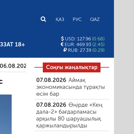
E
ҚАЗ
РУС
QAZ
USD: 127.96
(0.68)
ЗЗАТ 18+
EUR: 469.93
(2.45)
RUB: 27.39
(0.29)
.2026
Тамыздағы таңғы түтін
06.08.2026
Құмарл
Соңғы жаңалықтар
07.08.2026
Аймақ
с
экономикасында тұрақты
өсім бар
07.08.2026
Өңірде «Кең
дала-2» бағдарламасы
арқылы 80 шаруашылық
қаржыландырылды