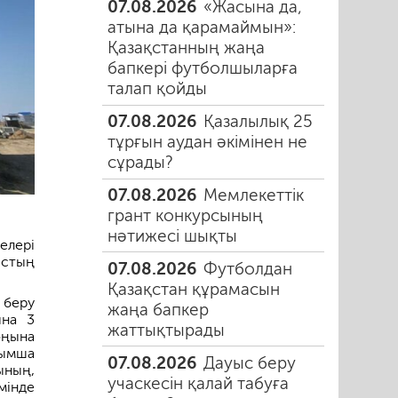
07.08.2026
«Жасына да,
атына да қарамаймын»:
Қазақстанның жаңа
бапкері футболшыларға
талап қойды
07.08.2026
Қазалылық 25
тұрғын аудан әкімінен не
сұрады?
07.08.2026
Мемлекеттік
грант конкурсының
нәтижесі шықты
елері
ыстың
07.08.2026
Футболдан
Қазақстан құрамасын
 беру
жаңа бапкер
ына 3
жаттықтырады
оңына
сымша
07.08.2026
Дауыс беру
ының,
учаскесін қалай табуға
мінде