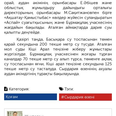
орай, аудан әкімінің орынбасары Е.Әбішев және
облыстық жұмылдыру дайындығы орталығы
директорының орынбасары М.Сақитжановпен бірге
«Ақшатау-Қамыстыбас» көлдер жүйесін суландыратын
«Аспай» суағытқысының және Бұрмақұлақ учаскесінің
жағдайын бақылады. Аталған аймақтарда дария суы
қалыпты деңгейде.
Қазіргі таңда, Басықара су тоспасынан төмен
қарай секундына 200 текше метр су түсуде. Аталған
мол суды Кіші Арал теңізіне жіберу жұмыстары
жүргізілуде. Бұрмақұлақ учаскесінен жоғары тұрған
каналдар 70 текше метр су алып тұрса, төменге ақлақ
су тоспасынан яғни, Кіші арал теңізіне секундына 125
текше метр су тасталуда. Сырдария өзенінің ахуалы
аудан әкімдігінің тұрақты бақылауында.
Категория:
Тэги:
Қоғам
Сырдария өзені