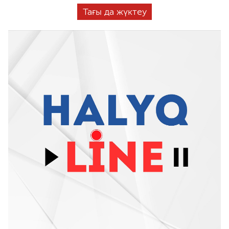
Тағы да жүктеу