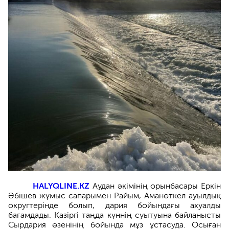
HALYQLINE.KZ
Аудан әкімінің орынбасары Еркін
Әбішев жұмыс сапарымен Райым, Аманөткел ауылдық
округтерінде болып, дария бойындағы ахуалды
бағамдады. Қазіргі таңда күннің суытуына байланысты
Сырдария өзенінің бойында мұз ұстасуда. Осыған