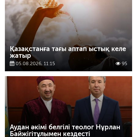
Қазақстанға тағы аптап ыстық келе
жатыр
05.08.2026, 11:15
95
Аудан әкімі белгілі теолог Нұрлан
Байжігітұлымен кездесті