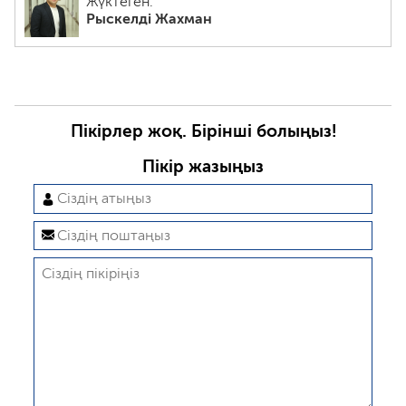
Жүктеген:
Рыскелді Жахман
Пікірлер жоқ. Бірінші болыңыз!
Пікір жазыңыз