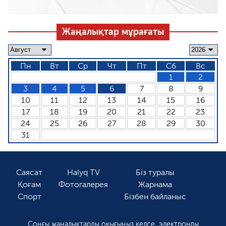
Жаңалықтар мұрағаты
Пн
Вт
Ср
Чт
Пт
Сб
Вс
1
2
3
4
5
6
7
8
9
10
11
12
13
14
15
16
17
18
19
20
21
22
23
24
25
26
27
28
29
30
31
Саясат
Halyq TV
Біз туралы
Қоғам
Фотогалерея
Жарнама
Спорт
Бізбен байланыс
Соңғы жаңалықтарды оқығыңыз келсе, электронды