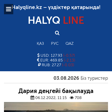
Halyqline.kz – үздіктер қатарында!
HALYQ
LINE
ҚАЗ
РУС
QAZ
USD: 127.93
(-0.57)
EUR: 469.85
(-2.13)
RUB: 27.27
(-0.03)
03.08.2026
Біз туристерді қ
Дария деңгейі бақылауда
06.12.2022, 11:15
708